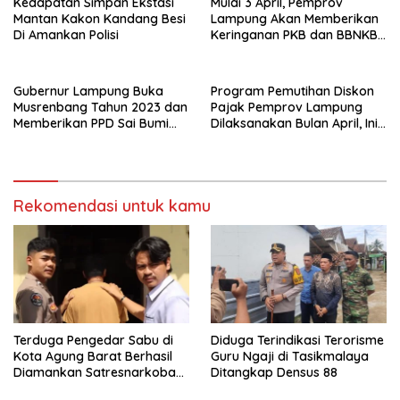
Kedapatan Simpan Ekstasi
Mulai 3 April, Pemprov
Mantan Kakon Kandang Besi
Lampung Akan Memberikan
Di Amankan Polisi
Keringanan PKB dan BBNKB II
Bagi Masyarakat
Gubernur Lampung Buka
Program Pemutihan Diskon
Musrenbang Tahun 2023 dan
Pajak Pemprov Lampung
Memberikan PPD Sai Bumi
Dilaksanakan Bulan April, Ini
Rua Jurai Kepada Kepala
Penjelasan Adi Erlansyah?
Daerah dan OPD Kinerja
Terbaik
Rekomendasi untuk kamu
Terduga Pengedar Sabu di
Diduga Terindikasi Terorisme
Kota Agung Barat Berhasil
Guru Ngaji di Tasikmalaya
Diamankan Satresnarkoba
Ditangkap Densus 88
Polres Tanggamus