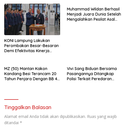
Muhammad Wildan Berhasil
Menjadi Juara Dunia Setelah
Mengalahkan Pesilat Asal
Thailand Pada Kejuaraan
Dunia Di Abu Dhabi UEA
KONI Lampung Lakukan
Perombakan Besar-Besaran
Demi Efektivitas Kinerja
Organisasi
MZ (50) Mantan Kakon
Vivi Sang Biduan Bersama
Kandang Besi Terancam 20
Pasangannya Ditangkap
Tahun Penjara Dengan BB 48
Polisi Terkait Peredaran
Butir Pil Extacy
Narkotika dan Kepemilikan
Senjata Api di Kota Agung
Tinggalkan Balasan
Alamat email Anda tidak akan dipublikasikan.
Ruas yang wajib
ditandai
*