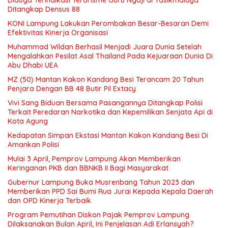
Diduga Terindikasi Terorisme Guru Ngaji di Tasikmalaya
Ditangkap Densus 88
KONI Lampung Lakukan Perombakan Besar-Besaran Demi
Efektivitas Kinerja Organisasi
Muhammad Wildan Berhasil Menjadi Juara Dunia Setelah
Mengalahkan Pesilat Asal Thailand Pada Kejuaraan Dunia Di
Abu Dhabi UEA
MZ (50) Mantan Kakon Kandang Besi Terancam 20 Tahun
Penjara Dengan BB 48 Butir Pil Extacy
Vivi Sang Biduan Bersama Pasangannya Ditangkap Polisi
Terkait Peredaran Narkotika dan Kepemilikan Senjata Api di
Kota Agung
Kedapatan Simpan Ekstasi Mantan Kakon Kandang Besi Di
Amankan Polisi
Mulai 3 April, Pemprov Lampung Akan Memberikan
Keringanan PKB dan BBNKB II Bagi Masyarakat
Gubernur Lampung Buka Musrenbang Tahun 2023 dan
Memberikan PPD Sai Bumi Rua Jurai Kepada Kepala Daerah
dan OPD Kinerja Terbaik
Program Pemutihan Diskon Pajak Pemprov Lampung
Dilaksanakan Bulan April, Ini Penjelasan Adi Erlansyah?