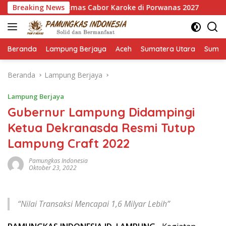
Langsung
sih 7 Emas Cabor Karoke di Porwanas 2027
Breaking News
Pimpin HKTI
ke
konten
Beranda
Lampung Berjaya
Aceh
Sumatera Utara
Sumat
Beranda
Lampung Berjaya
Lampung Berjaya
Gubernur Lampung Didampingi
Ketua Dekranasda Resmi Tutup
Lampung Craft 2022
Pamungkas Indonesia
Oktober 23, 2022
“Nilai Transaksi Mencapai 1,6 Milyar Lebih”