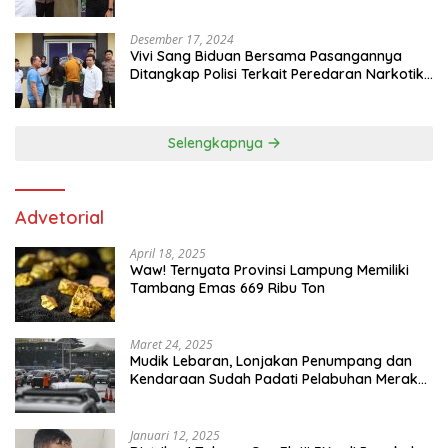
Butir Pil Extacy
Desember 17, 2024
Vivi Sang Biduan Bersama Pasangannya
Ditangkap Polisi Terkait Peredaran Narkotika
dan Kepemilikan Senjata Api di Kota Agung
Selengkapnya
Advetorial
April 18, 2025
Waw! Ternyata Provinsi Lampung Memiliki
Tambang Emas 669 Ribu Ton
Maret 24, 2025
Mudik Lebaran, Lonjakan Penumpang dan
Kendaraan Sudah Padati Pelabuhan Merak
dan Bakauheni
Januari 12, 2025