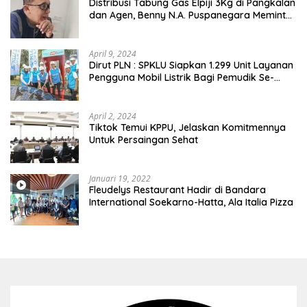
Distribusi Tabung Gas Elpiji 3Kg di Pangkalan
dan Agen, Benny N.A. Puspanegara Meminta
Pemda dan Pertamina Tegas Dalam
Pengawasan
April 9, 2024
Dirut PLN : SPKLU Siapkan 1.299 Unit Layanan
Pengguna Mobil Listrik Bagi Pemudik Se-
Indonesia
April 2, 2024
Tiktok Temui KPPU, Jelaskan Komitmennya
Untuk Persaingan Sehat
Januari 19, 2022
Fleudelys Restaurant Hadir di Bandara
International Soekarno-Hatta, Ala Italia Pizza