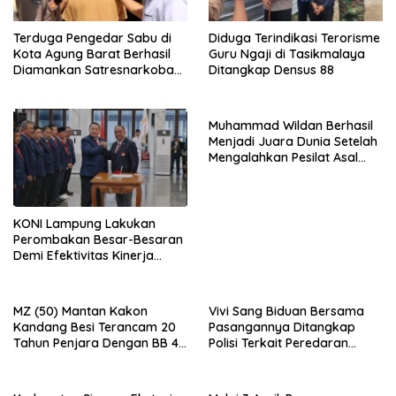
Terduga Pengedar Sabu di
Diduga Terindikasi Terorisme
Kota Agung Barat Berhasil
Guru Ngaji di Tasikmalaya
Diamankan Satresnarkoba
Ditangkap Densus 88
Polres Tanggamus
Muhammad Wildan Berhasil
Menjadi Juara Dunia Setelah
Mengalahkan Pesilat Asal
Thailand Pada Kejuaraan
Dunia Di Abu Dhabi UEA
KONI Lampung Lakukan
Perombakan Besar-Besaran
Demi Efektivitas Kinerja
Organisasi
MZ (50) Mantan Kakon
Vivi Sang Biduan Bersama
Kandang Besi Terancam 20
Pasangannya Ditangkap
Tahun Penjara Dengan BB 48
Polisi Terkait Peredaran
Butir Pil Extacy
Narkotika dan Kepemilikan
Senjata Api di Kota Agung