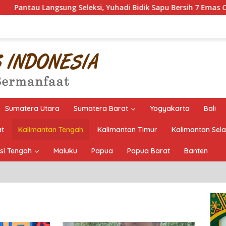
sung Seleksi, Yuhadi Bidik Sapu Bersih 7 Emas Cabor Karoke di
Sumatera Utara
Sumatera Barat
Yogyakarta
Bali
at
Kalimantan Tengah
Kalimantan Timur
Kalimantan Sel
si Tengah
Maluku
Papua
Papua Barat
Banten