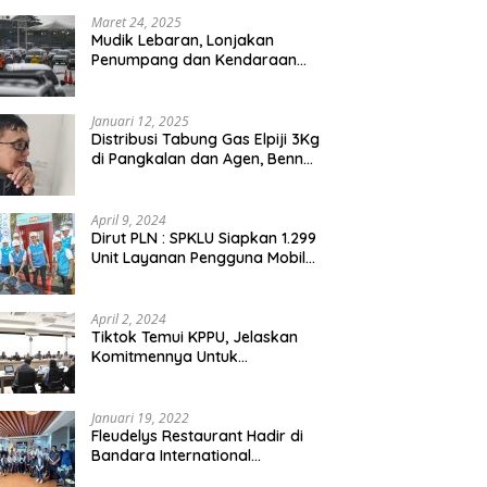
Maret 24, 2025
Mudik Lebaran, Lonjakan
Penumpang dan Kendaraan
Sudah Padati Pelabuhan Merak
dan Bakauheni
Januari 12, 2025
Distribusi Tabung Gas Elpiji 3Kg
di Pangkalan dan Agen, Benny
N.A. Puspanegara Meminta
Pemda dan Pertamina Tegas
Dalam Pengawasan
April 9, 2024
Dirut PLN : SPKLU Siapkan 1.299
Unit Layanan Pengguna Mobil
Listrik Bagi Pemudik Se-
Indonesia
April 2, 2024
Tiktok Temui KPPU, Jelaskan
Komitmennya Untuk
Persaingan Sehat
Januari 19, 2022
Fleudelys Restaurant Hadir di
Bandara International
Soekarno-Hatta, Ala Italia Pizza