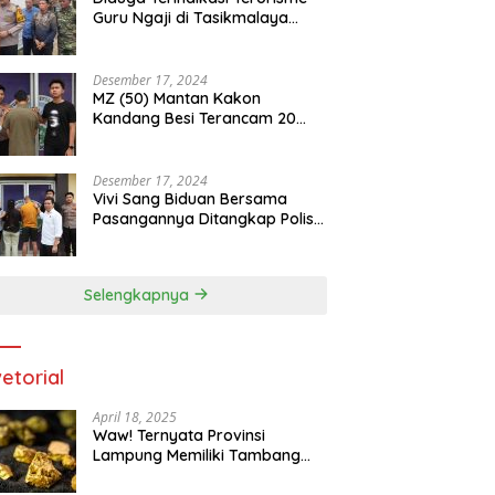
Guru Ngaji di Tasikmalaya
Ditangkap Densus 88
Desember 17, 2024
MZ (50) Mantan Kakon
Kandang Besi Terancam 20
Tahun Penjara Dengan BB 48
Butir Pil Extacy
Desember 17, 2024
Vivi Sang Biduan Bersama
Pasangannya Ditangkap Polisi
Terkait Peredaran Narkotika
dan Kepemilikan Senjata Api di
Kota Agung
Selengkapnya
etorial
April 18, 2025
Waw! Ternyata Provinsi
Lampung Memiliki Tambang
Emas 669 Ribu Ton