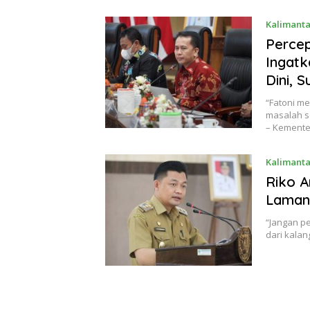
Kalimant
Percep
Ingatk
Dini, 
“Fatoni m
masalah s
– Kement
Kalimant
Riko A
Lamand
“Jangan p
dari kala