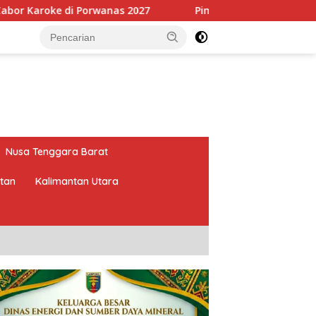
 Porwanas 2027
Pimpin HKTI Lampung, Mirza Targetka
Nusa Tenggara Barat
atan
Kalimantan Utara