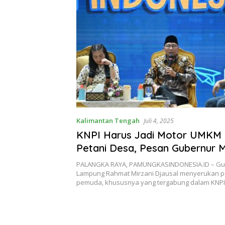
Kalimantan Tengah
Juli 4, 2025
KNPI Harus Jadi Motor UMKM
Petani Desa, Pesan Gubernur M
Palangka Raya
PALANGKA RAYA, PAMUNGKASINDONESIA.ID – Gu
Lampung Rahmat Mirzani Djausal menyerukan pe
pemuda, khususnya yang tergabung dalam KNP