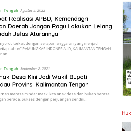
an Tengah
Agustus 5, 2022
at Realisasi APBD, Kemendagri
an Daerah Jangan Ragu Lakukan Lelang
Sudah Jelas Aturannya
enyoroti terkait dengan serapan anggaran yang menjadi
etiap tahun” PAMUNGKAS INDONESIA. ID, KALIMANTAN TENGAH
erian…
an Tengah
September 2, 2021
nak Desa Kini Jadi Wakil Bupati
au Provinsi Kalimantan Tengah
ernah merasa minder meski kita anak desa dan bukan berasal
ngan berada. Sukses dengan perjuangan sendiri…
Huk