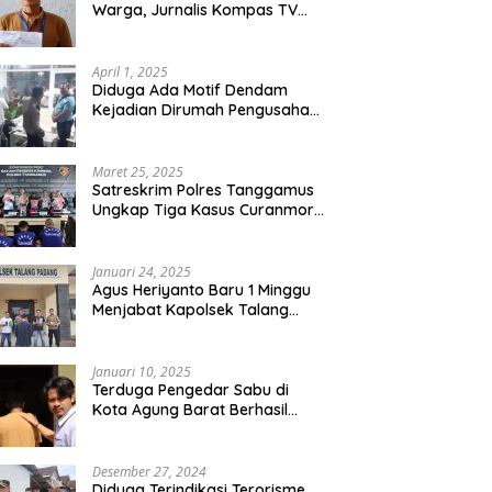
Warga, Jurnalis Kompas TV
Diancam Ditujah Preman
April 1, 2025
Diduga Ada Motif Dendam
Kejadian Dirumah Pengusaha
Thomas Riska Mengakibatkan
Satu Orang Tewas
Maret 25, 2025
Satreskrim Polres Tanggamus
Ungkap Tiga Kasus Curanmor,
Lima Pelaku Ditangkap dan
Dua DPO
Januari 24, 2025
Agus Heriyanto Baru 1 Minggu
Menjabat Kapolsek Talang
Padang Langsung Ungkap
Pelaku Curat
Januari 10, 2025
Terduga Pengedar Sabu di
Kota Agung Barat Berhasil
Diamankan Satresnarkoba
Polres Tanggamus
Desember 27, 2024
Diduga Terindikasi Terorisme