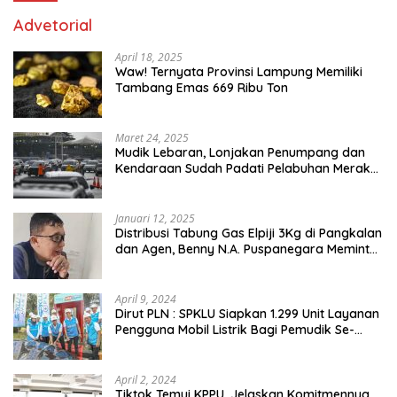
Advetorial
April 18, 2025
Waw! Ternyata Provinsi Lampung Memiliki
Tambang Emas 669 Ribu Ton
Maret 24, 2025
Mudik Lebaran, Lonjakan Penumpang dan
Kendaraan Sudah Padati Pelabuhan Merak
dan Bakauheni
Januari 12, 2025
Distribusi Tabung Gas Elpiji 3Kg di Pangkalan
dan Agen, Benny N.A. Puspanegara Meminta
Pemda dan Pertamina Tegas Dalam
Pengawasan
April 9, 2024
Dirut PLN : SPKLU Siapkan 1.299 Unit Layanan
Pengguna Mobil Listrik Bagi Pemudik Se-
Indonesia
April 2, 2024
Tiktok Temui KPPU, Jelaskan Komitmennya