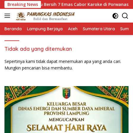
Langsung
di Bidik Sapu Bersih 7 Emas Cabor Karoke di Porwanas 2027
Breaking News
ke
konten
Beranda
Lampung Berjaya
Aceh
Sumatera Utara
Sumat
Tidak ada yang ditemukan
Sepertinya kami tidak dapat menemukan apa yang anda cari.
Mungkin pencarian bisa membantu.