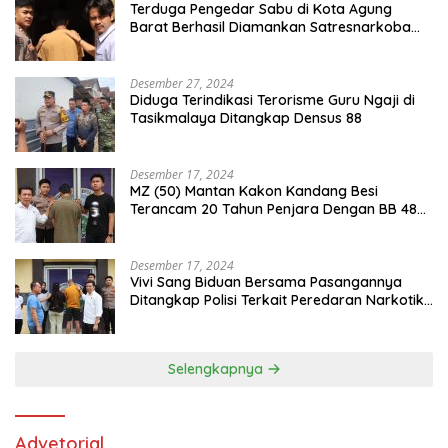
Terduga Pengedar Sabu di Kota Agung
Barat Berhasil Diamankan Satresnarkoba
Polres Tanggamus
Desember 27, 2024
Diduga Terindikasi Terorisme Guru Ngaji di
Tasikmalaya Ditangkap Densus 88
Desember 17, 2024
MZ (50) Mantan Kakon Kandang Besi
Terancam 20 Tahun Penjara Dengan BB 48
Butir Pil Extacy
Desember 17, 2024
Vivi Sang Biduan Bersama Pasangannya
Ditangkap Polisi Terkait Peredaran Narkotika
dan Kepemilikan Senjata Api di Kota Agung
Selengkapnya
Advetorial