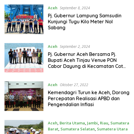
ZA
Aceh
September 8, 2024
Pj. Gubernur Lampung Samsudin
Kunjungi Tugu Kilo Meter Nol
Sabang
Aceh
September 2, 2024
Pj. Gubernur Aceh Bersama Pj.
Bupati Aceh Tinjau Venue PON
Cabor Dayung di Kecamatan Cot
Glie
Aceh
Oktober 27, 2022
Kemendagri Turun ke Aceh, Dorong
Percepatan Realisasi APBD dan
Pengendalian Inflasi
Aceh
,
Berita Utama
,
Jambi
,
Riau
,
Sumatera
Barat
,
Sumatera Selatan
,
Sumatera Utara