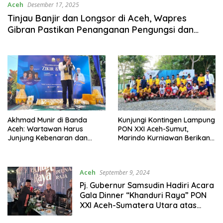
Aceh
Desember 17, 2025
Tinjau Banjir dan Longsor di Aceh, Wapres
Gibran Pastikan Penanganan Pengungsi dan
Infrastruktur
Akhmad Munir di Banda
Kunjungi Kontingen Lampung
Aceh: Wartawan Harus
PON XXI Aceh-Sumut,
Junjung Kebenaran dan
Marindo Kurniawan Berikan
Jauhi Fitnah
Semangat & Motivasi
Aceh
September 9, 2024
Pj. Gubernur Samsudin Hadiri Acara
Gala Dinner “Khanduri Raya” PON
XXI Aceh-Sumatera Utara atas
Undangan Gubernur Aceh Safrizal