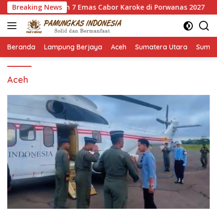
Langsung
Sapu Bersih 7 Emas Cabor Karoke di Porwanas 2027
Breaking News
Pimp
ke
konten
Beranda
Lampung Berjaya
Aceh
Sumatera Utara
Sumat
Aceh