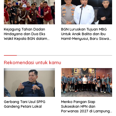
Kejagung Tahan Dadan
BGN Luruskan Tujuan MBG
Hindayana dan Dua Eks
Untuk Anak Balita dan Ibu
Wakil Kepala BGN dalam
Hamil-Menyusui, Baru Siswa
Kasus Korupsi MBG
Sekolah
Rekomendasi untuk kamu
Gerbang Tani Usul SPPG
Menko Pangan Siap
Gandeng Petani Lokal
Sukseskan HPN dan
Porwanas 2027 di Lampung,
Pastikan Hadiri Kick-off