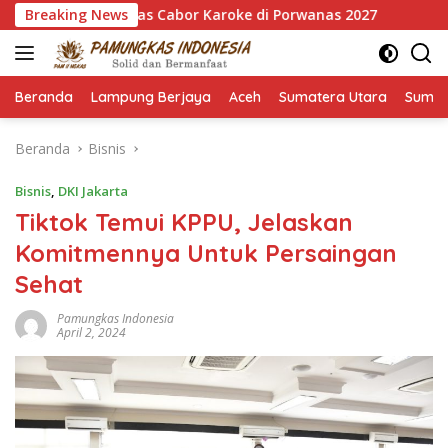
Langsung
 Emas Cabor Karoke di Porwanas 2027
Breaking News
Pimpin HKTI Lamp
ke
konten
Beranda
Lampung Berjaya
Aceh
Sumatera Utara
Sumat
Beranda
Bisnis
Bisnis
,
DKI Jakarta
Tiktok Temui KPPU, Jelaskan
Komitmennya Untuk Persaingan
Sehat
Pamungkas Indonesia
April 2, 2024