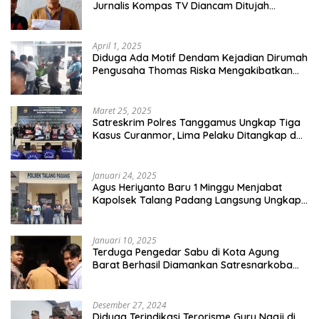
Jurnalis Kompas TV Diancam Ditujah
Preman
April 1, 2025
Diduga Ada Motif Dendam Kejadian Dirumah
Pengusaha Thomas Riska Mengakibatkan
Satu Orang Tewas
Maret 25, 2025
Satreskrim Polres Tanggamus Ungkap Tiga
Kasus Curanmor, Lima Pelaku Ditangkap dan
Dua DPO
Januari 24, 2025
Agus Heriyanto Baru 1 Minggu Menjabat
Kapolsek Talang Padang Langsung Ungkap
Pelaku Curat
Januari 10, 2025
Terduga Pengedar Sabu di Kota Agung
Barat Berhasil Diamankan Satresnarkoba
Polres Tanggamus
Desember 27, 2024
Diduga Terindikasi Terorisme Guru Ngaji di