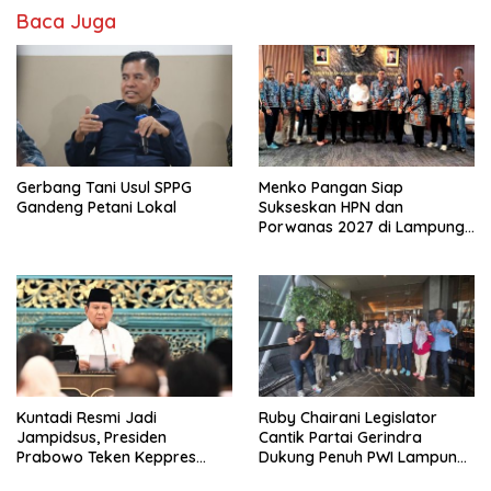
Baca Juga
Gerbang Tani Usul SPPG
Menko Pangan Siap
Gandeng Petani Lokal
Sukseskan HPN dan
Porwanas 2027 di Lampung,
Pastikan Hadiri Kick-off
Kuntadi Resmi Jadi
Ruby Chairani Legislator
Jampidsus, Presiden
Cantik Partai Gerindra
Prabowo Teken Keppres
Dukung Penuh PWI Lampung
Pengganti Febrie Adriansyah
Sukseskan HPN dan