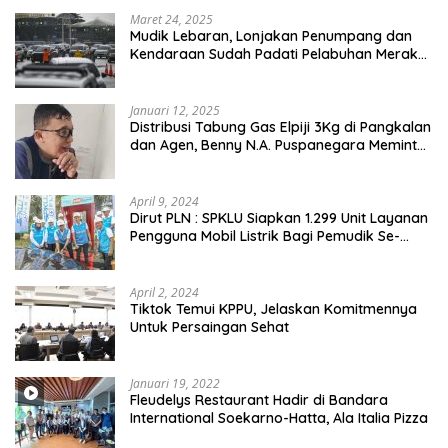
Maret 24, 2025
Mudik Lebaran, Lonjakan Penumpang dan
Kendaraan Sudah Padati Pelabuhan Merak
dan Bakauheni
Januari 12, 2025
Distribusi Tabung Gas Elpiji 3Kg di Pangkalan
dan Agen, Benny N.A. Puspanegara Meminta
Pemda dan Pertamina Tegas Dalam
Pengawasan
April 9, 2024
Dirut PLN : SPKLU Siapkan 1.299 Unit Layanan
Pengguna Mobil Listrik Bagi Pemudik Se-
Indonesia
April 2, 2024
Tiktok Temui KPPU, Jelaskan Komitmennya
Untuk Persaingan Sehat
Januari 19, 2022
Fleudelys Restaurant Hadir di Bandara
International Soekarno-Hatta, Ala Italia Pizza