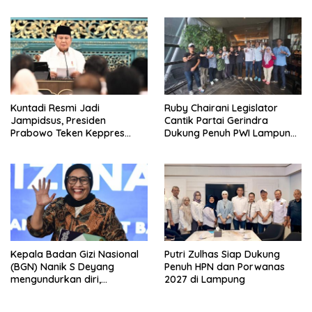
Kuntadi Resmi Jadi
Ruby Chairani Legislator
Jampidsus, Presiden
Cantik Partai Gerindra
Prabowo Teken Keppres
Dukung Penuh PWI Lampung
Pengganti Febrie Adriansyah
Sukseskan HPN dan
Porwanas 2027
Kepala Badan Gizi Nasional
Putri Zulhas Siap Dukung
(BGN) Nanik S Deyang
Penuh HPN dan Porwanas
mengundurkan diri,
2027 di Lampung
Mengapa?