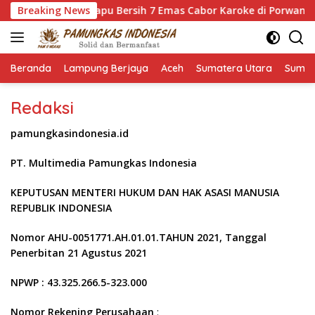
Langsung
, Yuhadi Bidik Sapu Bersih 7 Emas Cabor Karoke di Porwanas 20
Breaking News
ke
konten
Beranda
Lampung Berjaya
Aceh
Sumatera Utara
Sumat
Redaksi
pamungkasindonesia.id
PT. Multimedia Pamungkas Indonesia
KEPUTUSAN MENTERI
HUKUM DAN HAK ASASI MANUSIA
REPUBLIK INDONESIA
Nomor AHU-0051771.AH.01.01.TAHUN 2021, Tanggal
Penerbitan 21 Agustus
2021
NPWP : 43.325.266.5-323.000
Nomor Rekening Perusahaan
: