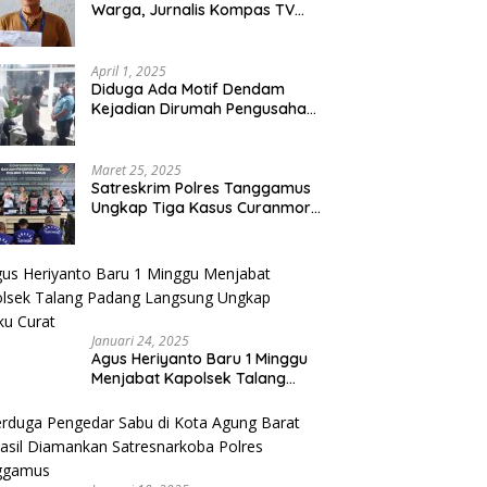
Warga, Jurnalis Kompas TV
Diancam Ditujah Preman
April 1, 2025
Diduga Ada Motif Dendam
Kejadian Dirumah Pengusaha
Thomas Riska Mengakibatkan
Satu Orang Tewas
Maret 25, 2025
Satreskrim Polres Tanggamus
Ungkap Tiga Kasus Curanmor,
Lima Pelaku Ditangkap dan
Dua DPO
Januari 24, 2025
Agus Heriyanto Baru 1 Minggu
Menjabat Kapolsek Talang
Padang Langsung Ungkap
Pelaku Curat