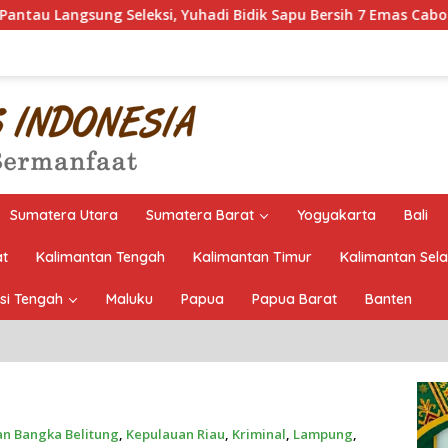
si, Yuhadi Bidik Sapu Bersih 7 Emas Cabor Karoke di Porwanas 
Sumatera Utara
Sumatera Barat
Yogyakarta
Bali
at
Kalimantan Tengah
Kalimantan Timur
Kalimantan Sel
si Tengah
Maluku
Papua
Papua Barat
Banten
n Bangka Belitung
,
Kepulauan Riau
,
Kriminal
,
Lampung
,