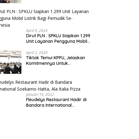
Pemda dan Pertamina Tegas
Dalam Pengawasan
April 9, 2024
Dirut PLN : SPKLU Siapkan 1.299
Unit Layanan Pengguna Mobil
Listrik Bagi Pemudik Se-
Indonesia
April 2, 2024
Tiktok Temui KPPU, Jelaskan
Komitmennya Untuk
Persaingan Sehat
Januari 19, 2022
Fleudelys Restaurant Hadir di
Bandara International
Soekarno-Hatta, Ala Italia Pizza