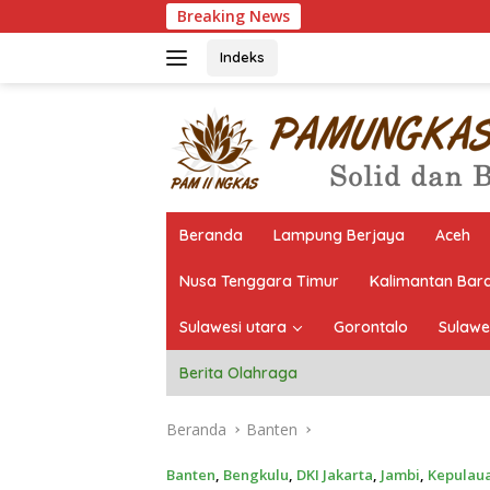
Langsung
Breaking News
Pantau Langsung Selek
ke
konten
Indeks
Beranda
Lampung Berjaya
Aceh
Nusa Tenggara Timur
Kalimantan Bar
Sulawesi utara
Gorontalo
Sulawe
Berita Olahraga
Beranda
Banten
Banten
,
Bengkulu
,
DKI Jakarta
,
Jambi
,
Kepulaua