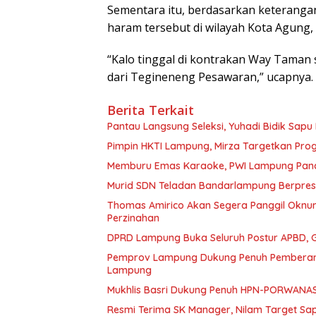
Sementara itu, berdasarkan keteranga
haram tersebut di wilayah Kota Agung
“Kalo tinggal di kontrakan Way Taman su
dari Tegineneng Pesawaran,” ucapnya. 
Berita Terkait
Pantau Langsung Seleksi, Yuhadi Bidik Sap
Pimpin HKTI Lampung, Mirza Targetkan Pr
Memburu Emas Karaoke, PWI Lampung Pana
Murid SDN Teladan Bandarlampung Berpresta
Thomas Amirico Akan Segera Panggil Oknu
Perzinahan
DPRD Lampung Buka Seluruh Postur APBD, G
Pemprov Lampung Dukung Penuh Pemberant
Lampung
Mukhlis Basri Dukung Penuh HPN-PORWANA
Resmi Terima SK Manager, Nilam Target Sa