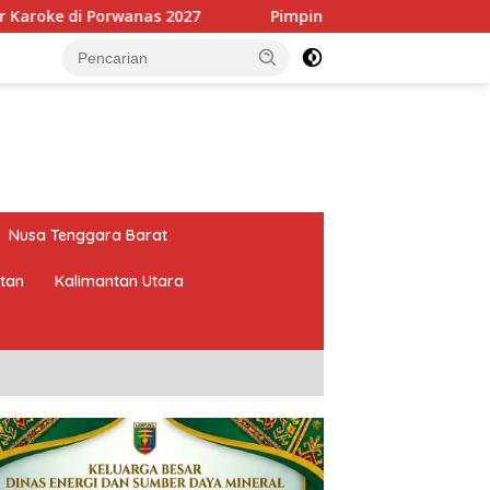
2027
Pimpin HKTI Lampung, Mirza Targetkan Program
Nusa Tenggara Barat
atan
Kalimantan Utara