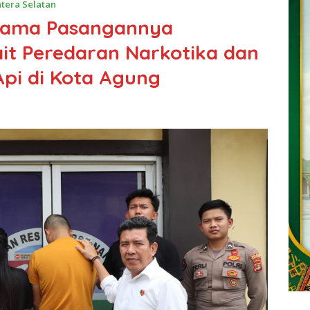
tera Selatan
rsama Pasangannya
ait Peredaran Narkotika dan
Api di Kota Agung