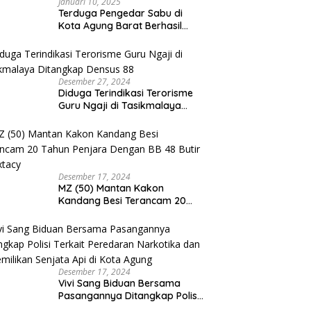
Januari 10, 2025
Terduga Pengedar Sabu di
Kota Agung Barat Berhasil
Diamankan Satresnarkoba
Polres Tanggamus
Desember 27, 2024
Diduga Terindikasi Terorisme
Guru Ngaji di Tasikmalaya
Ditangkap Densus 88
Desember 17, 2024
MZ (50) Mantan Kakon
Kandang Besi Terancam 20
Tahun Penjara Dengan BB 48
Butir Pil Extacy
Desember 17, 2024
Vivi Sang Biduan Bersama
Pasangannya Ditangkap Polisi
Terkait Peredaran Narkotika