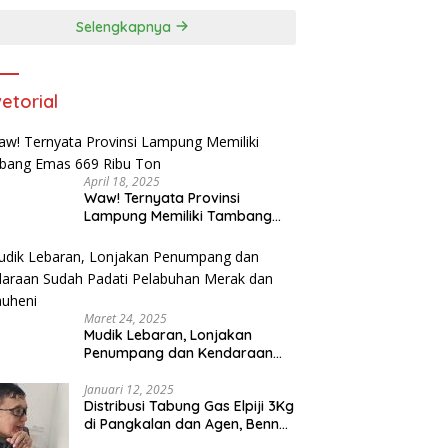
dan Kepemilikan Senjata Api di
Selengkapnya
Kota Agung
etorial
April 18, 2025
Waw! Ternyata Provinsi
Lampung Memiliki Tambang
Emas 669 Ribu Ton
Maret 24, 2025
Mudik Lebaran, Lonjakan
Penumpang dan Kendaraan
Sudah Padati Pelabuhan Merak
dan Bakauheni
Januari 12, 2025
Distribusi Tabung Gas Elpiji 3Kg
di Pangkalan dan Agen, Benny
N.A. Puspanegara Meminta