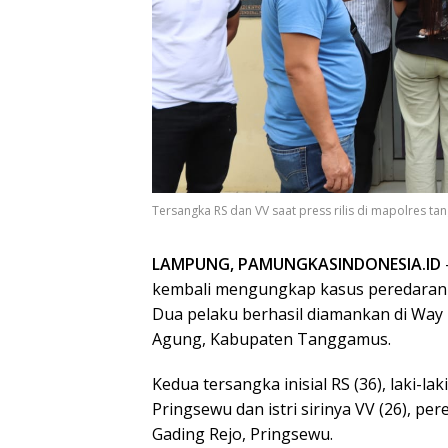
Tersangka RS dan VV saat press rilis di mapolres ta
LAMPUNG, PAMUNGKASINDONESIA.ID
kembali mengungkap kasus peredaran na
Dua pelaku berhasil diamankan di Wa
Agung, Kabupaten Tanggamus.
Kedua tersangka inisial RS (36), laki-l
Pringsewu dan istri sirinya VV (26),
Gading Rejo, Pringsewu.