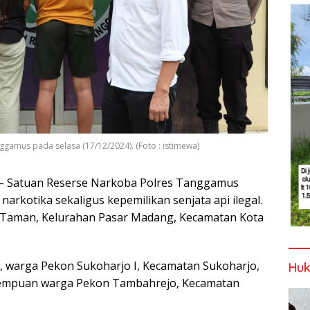
nggamus pada selasa (17/12/2024). (Foto : istimewa)
– Satuan Reserse Narkoba Polres Tanggamus
rkotika sekaligus kepemilikan senjata api ilegal.
y Taman, Kelurahan Pasar Madang, Kecamatan Kota
aki, warga Pekon Sukoharjo I, Kecamatan Sukoharjo,
Huk
 perempuan warga Pekon Tambahrejo, Kecamatan