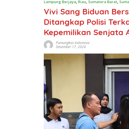
Lampung Berjaya
,
Riau
,
Sumatera Barat
,
Suma
Vivi Sang Biduan Be
Ditangkap Polisi Terk
Kepemilikan Senjata 
Pamungkas Indonesia
Desember 17, 2024