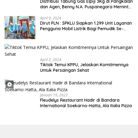
Distribusi Tabung Gas Elpiji 3Kg di Pangkalan
dan Agen, Benny N.A. Puspanegara Meminta
Pemda dan Pertamina Tegas Dalam
Pengawasan
April 9, 2024
Dirut PLN : SPKLU Siapkan 1.299 Unit Layanan
Pengguna Mobil Listrik Bagi Pemudik Se-
Indonesia
April 2, 2024
Tiktok Temui KPPU, Jelaskan Komitmennya
Untuk Persaingan Sehat
Januari 19, 2022
Fleudelys Restaurant Hadir di Bandara
International Soekarno-Hatta, Ala Italia Pizza