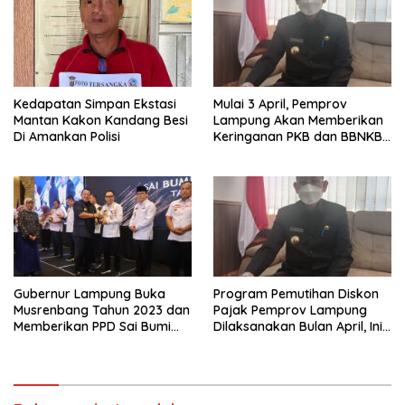
Kedapatan Simpan Ekstasi
Mulai 3 April, Pemprov
Mantan Kakon Kandang Besi
Lampung Akan Memberikan
Di Amankan Polisi
Keringanan PKB dan BBNKB II
Bagi Masyarakat
Gubernur Lampung Buka
Program Pemutihan Diskon
Musrenbang Tahun 2023 dan
Pajak Pemprov Lampung
Memberikan PPD Sai Bumi
Dilaksanakan Bulan April, Ini
Rua Jurai Kepada Kepala
Penjelasan Adi Erlansyah?
Daerah dan OPD Kinerja
Terbaik