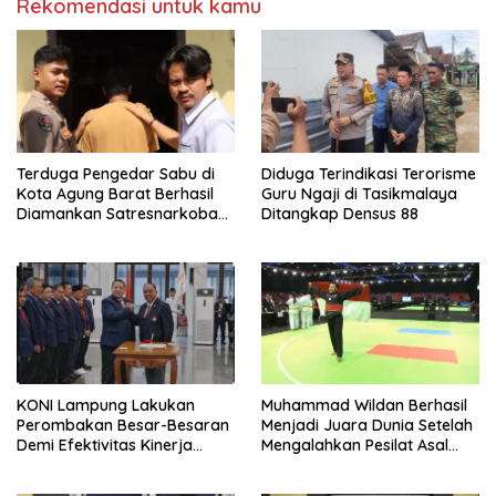
Rekomendasi untuk kamu
Terduga Pengedar Sabu di
Diduga Terindikasi Terorisme
Kota Agung Barat Berhasil
Guru Ngaji di Tasikmalaya
Diamankan Satresnarkoba
Ditangkap Densus 88
Polres Tanggamus
KONI Lampung Lakukan
Muhammad Wildan Berhasil
Perombakan Besar-Besaran
Menjadi Juara Dunia Setelah
Demi Efektivitas Kinerja
Mengalahkan Pesilat Asal
Organisasi
Thailand Pada Kejuaraan
Dunia Di Abu Dhabi UEA