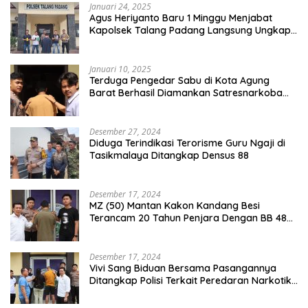
Januari 24, 2025
Agus Heriyanto Baru 1 Minggu Menjabat
Kapolsek Talang Padang Langsung Ungkap
Pelaku Curat
Januari 10, 2025
Terduga Pengedar Sabu di Kota Agung
Barat Berhasil Diamankan Satresnarkoba
Polres Tanggamus
Desember 27, 2024
Diduga Terindikasi Terorisme Guru Ngaji di
Tasikmalaya Ditangkap Densus 88
Desember 17, 2024
MZ (50) Mantan Kakon Kandang Besi
Terancam 20 Tahun Penjara Dengan BB 48
Butir Pil Extacy
Desember 17, 2024
Vivi Sang Biduan Bersama Pasangannya
Ditangkap Polisi Terkait Peredaran Narkotika
dan Kepemilikan Senjata Api di Kota Agung