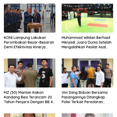
KONI Lampung Lakukan
Muhammad Wildan Berhasil
Perombakan Besar-Besaran
Menjadi Juara Dunia Setelah
Demi Efektivitas Kinerja
Mengalahkan Pesilat Asal
Organisasi
Thailand Pada Kejuaraan
Dunia Di Abu Dhabi UEA
MZ (50) Mantan Kakon
Vivi Sang Biduan Bersama
Kandang Besi Terancam 20
Pasangannya Ditangkap
Tahun Penjara Dengan BB 48
Polisi Terkait Peredaran
Butir Pil Extacy
Narkotika dan Kepemilikan
Senjata Api di Kota Agung