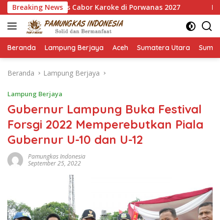
Langsung
Emas Cabor Karoke di Porwanas 2027
Breaking News
Pimpin HKTI Lampu
ke
konten
Beranda
Lampung Berjaya
Aceh
Sumatera Utara
Sumat
Beranda
Lampung Berjaya
Lampung Berjaya
Gubernur Lampung Buka Festival
Forsgi 2022 Memperebutkan Piala
Gubernur U-10 dan U-12
Pamungkas Indonesia
September 25, 2022