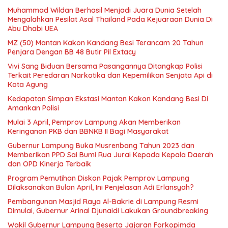
Muhammad Wildan Berhasil Menjadi Juara Dunia Setelah
Mengalahkan Pesilat Asal Thailand Pada Kejuaraan Dunia Di
Abu Dhabi UEA
MZ (50) Mantan Kakon Kandang Besi Terancam 20 Tahun
Penjara Dengan BB 48 Butir Pil Extacy
Vivi Sang Biduan Bersama Pasangannya Ditangkap Polisi
Terkait Peredaran Narkotika dan Kepemilikan Senjata Api di
Kota Agung
Kedapatan Simpan Ekstasi Mantan Kakon Kandang Besi Di
Amankan Polisi
Mulai 3 April, Pemprov Lampung Akan Memberikan
Keringanan PKB dan BBNKB II Bagi Masyarakat
Gubernur Lampung Buka Musrenbang Tahun 2023 dan
Memberikan PPD Sai Bumi Rua Jurai Kepada Kepala Daerah
dan OPD Kinerja Terbaik
Program Pemutihan Diskon Pajak Pemprov Lampung
Dilaksanakan Bulan April, Ini Penjelasan Adi Erlansyah?
Pembangunan Masjid Raya Al-Bakrie di Lampung Resmi
Dimulai, Gubernur Arinal Djunaidi Lakukan Groundbreaking
Wakil Gubernur Lampung Beserta Jajaran Forkopimda