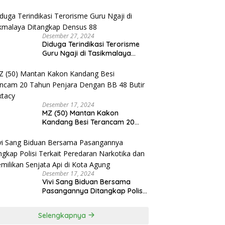
Diamankan Satresnarkoba
Polres Tanggamus
Desember 27, 2024
Diduga Terindikasi Terorisme
Guru Ngaji di Tasikmalaya
Ditangkap Densus 88
Desember 17, 2024
MZ (50) Mantan Kakon
Kandang Besi Terancam 20
Tahun Penjara Dengan BB 48
Butir Pil Extacy
Desember 17, 2024
Vivi Sang Biduan Bersama
Pasangannya Ditangkap Polisi
Terkait Peredaran Narkotika
dan Kepemilikan Senjata Api di
Selengkapnya
Kota Agung