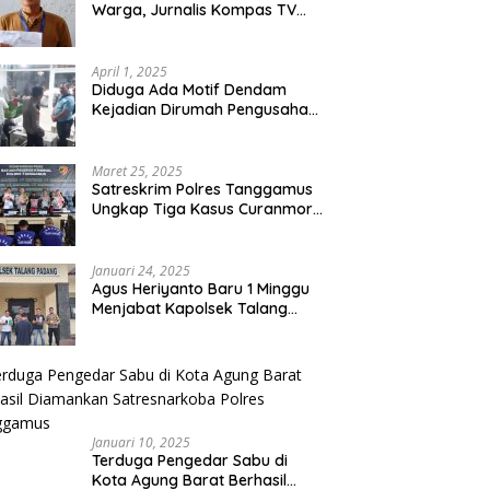
Warga, Jurnalis Kompas TV
Diancam Ditujah Preman
April 1, 2025
Diduga Ada Motif Dendam
Kejadian Dirumah Pengusaha
Thomas Riska Mengakibatkan
Satu Orang Tewas
Maret 25, 2025
Satreskrim Polres Tanggamus
Ungkap Tiga Kasus Curanmor,
Lima Pelaku Ditangkap dan
Dua DPO
Januari 24, 2025
Agus Heriyanto Baru 1 Minggu
Menjabat Kapolsek Talang
Padang Langsung Ungkap
Pelaku Curat
Januari 10, 2025
Terduga Pengedar Sabu di
Kota Agung Barat Berhasil