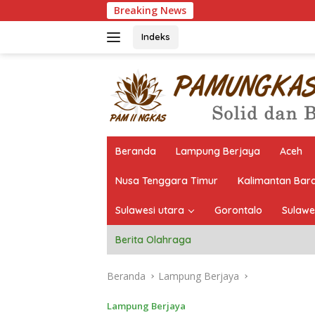
Langsung
Breaking News
Pantau Langsung Selek
ke
konten
Indeks
Beranda
Lampung Berjaya
Aceh
Nusa Tenggara Timur
Kalimantan Bar
Sulawesi utara
Gorontalo
Sulawe
Berita Olahraga
Beranda
Lampung Berjaya
Lampung Berjaya