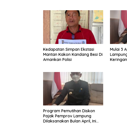
Butir Pil
Thailand Pada Kejuaraan
Dunia Di Abu Dhabi UEA
Kedapatan Simpan Ekstasi
Mulai 3 
Mantan Kakon Kandang Besi Di
Lampung
Amankan Polisi
Keringan
Bagi Ma
Program Pemutihan Diskon
Pajak Pemprov Lampung
Dilaksanakan Bulan April, Ini
Penjelasan Adi Erlansyah?