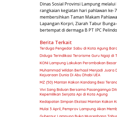
Dinas Sosial Provinsi Lampung melalu
rangkaian kegiatan hari pahlawan ke-
membersihkan Taman Makam Pahlawan 
Lapangan Korpri, Ziarah Tabur Bunga 
bertempat di dermaga B PT IPC Pelindo 
Berita Terkait
Terduga Pengedar Sabu di Kota Agung Bar
Diduga Terindikasi Terorisme Guru Ngaji di
KONI Lampung Lakukan Perombakan Besar-Be
Muhammad Wildan Berhasil Menjadi Juara Du
Kejuaraan Dunia Di Abu Dhabi UEA
MZ (50) Mantan Kakon Kandang Besi Teranca
Vivi Sang Biduan Bersama Pasangannya Dita
Kepemilikan Senjata Api di Kota Agung
Kedapatan Simpan Ekstasi Mantan Kakon Ka
Mulai 3 April, Pemprov Lampung Akan Memb
Gubernur Lampung Buka Musrenbang Tahun