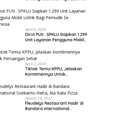
N.A. Puspanegara Meminta
Pemda dan Pertamina Tegas
Dalam Pengawasan
April 9, 2024
Dirut PLN : SPKLU Siapkan 1.299
Unit Layanan Pengguna Mobil
Listrik Bagi Pemudik Se-
Indonesia
April 2, 2024
Tiktok Temui KPPU, Jelaskan
Komitmennya Untuk
Persaingan Sehat
Januari 19, 2022
Fleudelys Restaurant Hadir di
Bandara International
Soekarno-Hatta, Ala Italia Pizza