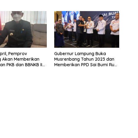
 Extacy
dan Kepemilikan Senjata Api di
Kota Agung
April, Pemprov
Gubernur Lampung Buka
 Akan Memberikan
Musrenbang Tahun 2023 dan
an PKB dan BBNKB II
Memberikan PPD Sai Bumi Rua
syarakat
Jurai Kepada Kepala Daerah
dan OPD Kinerja Terbaik