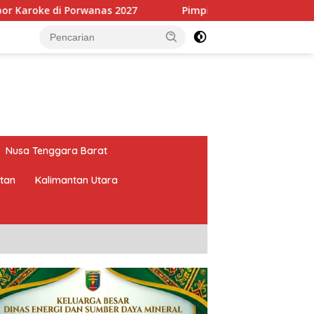
2027
Pimpin HKTI Lampung, Mirza Targetkan Program 
Nusa Tenggara Barat
atan
Kalimantan Utara