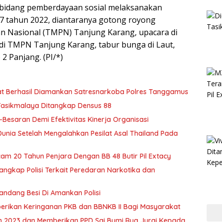
i bidang pemberdayaan sosial melaksanakan
77 tahun 2022, diantaranya gotong royong
Nasional (TMPN) Tanjung Karang, upacara di
di TMPN Tanjung Karang, tabur bunga di Laut,
2 Panjang. (PI/*)
at Berhasil Diamankan Satresnarkoba Polres Tanggamus
 Tasikmalaya Ditangkap Densus 88
saran Demi Efektivitas Kinerja Organisasi
nia Setelah Mengalahkan Pesilat Asal Thailand Pada
m 20 Tahun Penjara Dengan BB 48 Butir Pil Extacy
ngkap Polisi Terkait Peredaran Narkotika dan
ndang Besi Di Amankan Polisi
erikan Keringanan PKB dan BBNKB II Bagi Masyarakat
 2023 dan Memberikan PPD Sai Bumi Rua Jurai Kepada