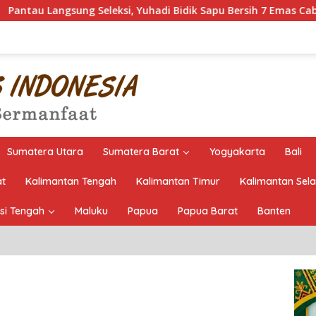
si, Yuhadi Bidik Sapu Bersih 7 Emas Cabor Karoke di Porwanas 
Sumatera Utara
Sumatera Barat
Yogyakarta
Bali
at
Kalimantan Tengah
Kalimantan Timur
Kalimantan Sel
si Tengah
Maluku
Papua
Papua Barat
Banten