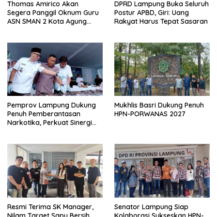
Thomas Amirico Akan
DPRD Lampung Buka Seluruh
Segera Panggil Oknum Guru
Postur APBD, Giri: Uang
ASN SMAN 2 Kota Agung
Rakyat Harus Tepat Sasaran
Yang Dilaporkan Kasus
Perzinahan
Pemprov Lampung Dukung
Mukhlis Basri Dukung Penuh
Penuh Pemberantasan
HPN-PORWANAS 2027
Narkotika, Perkuat Sinergi
Jaga Keamanan Lampung
Resmi Terima SK Manager,
Senator Lampung Siap
Nilam Target Sapu Bersih
Kolaborasi Sukseskan HPN-