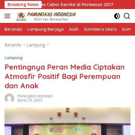
Langsung
 Emas Cabor Karoke di Porwanas 2027
Breaking News
Pimpin HKTI Lamp
ke
konten
Beranda
Lampung Berjaya
Aceh
Sumatera Utara
Sumat
Beranda
Lampung
Lampung
Pentingnya Peran Media Ciptakan
Atmosfir Positif Bagi Perempuan
dan Anak
Pamungkas Indonesia
Maret 28, 2023