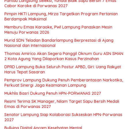
Pantau Langsung Seleksi, Yuhadi Bidik Sapu Bersih 7 Emas
Cabor Karoke di Porwanas 2027
Pimpin HKTI Lampung, Mirza Targetkan Program Pertanian
Berdampak Maksimal
Memburu Emas Karaoke, PWI Lampung Panaskan Mesin
Menuju Porwanas 2026
Murid SDN Teladan Bandarlampung Berprestasi di Ajang
Nasional dan Internasional
Thomas Amirico Akan Segera Panggil Oknum Guru ASN SMAN
2 Kota Agung Yang Dilaporkan Kasus Perzinahan
DPRD Lampung Buka Seluruh Postur APBD, Giri: Uang Rakyat
Harus Tepat Sasaran
Pemprov Lampung Dukung Penuh Pemberantasan Narkotika,
Perkuat Sinergi Jaga Keamanan Lampung
Mukhlis Basri Dukung Penuh HPN-PORWANAS 2027
Resmi Terima SK Manager, Nilam Target Sapu Bersih Medali
Emas di Porwanas 2027
Senator Lampung Siap Kolaborasi Sukseskan HPN-Porwanas
2027
Bullying Digital Ancam Kesehatan Mental