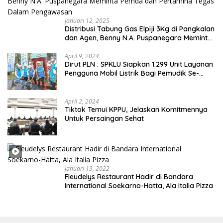
Januari 12, 2025
Distribusi Tabung Gas Elpiji 3Kg di Pangkalan
dan Agen, Benny N.A. Puspanegara Meminta
Pemda dan Pertamina Tegas Dalam
Pengawasan
April 9, 2024
Dirut PLN : SPKLU Siapkan 1.299 Unit Layanan
Pengguna Mobil Listrik Bagi Pemudik Se-
Indonesia
April 2, 2024
Tiktok Temui KPPU, Jelaskan Komitmennya
Untuk Persaingan Sehat
Januari 19, 2022
Fleudelys Restaurant Hadir di Bandara
International Soekarno-Hatta, Ala Italia Pizza