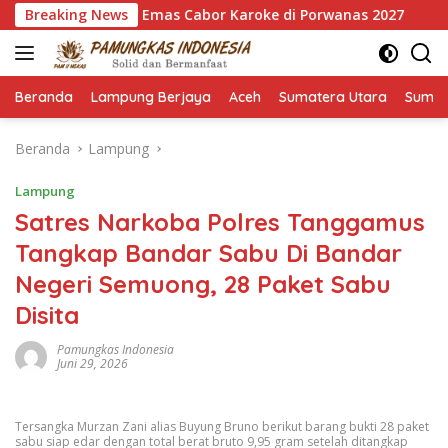
Langsung
 Bersih 7 Emas Cabor Karoke di Porwanas 2027
Breaking News
Pimpin H
ke
konten
Beranda
Lampung Berjaya
Aceh
Sumatera Utara
Sumat
Beranda
Lampung
Lampung
Satres Narkoba Polres Tanggamus
Tangkap Bandar Sabu Di Bandar
Negeri Semuong, 28 Paket Sabu
Disita
Pamungkas Indonesia
Juni 29, 2026
Tersangka Murzan Zani alias Buyung Bruno berikut barang bukti 28 paket
sabu siap edar dengan total berat bruto 9,95 gram setelah ditangkap