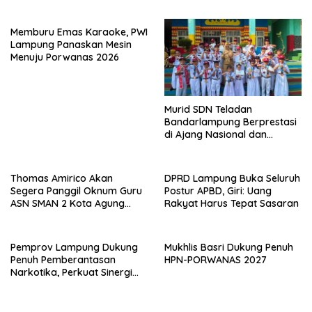
Porwanas 2027
Maksimal
Memburu Emas Karaoke, PWI
Lampung Panaskan Mesin
Menuju Porwanas 2026
Murid SDN Teladan
Bandarlampung Berprestasi
di Ajang Nasional dan
Internasional
Thomas Amirico Akan
DPRD Lampung Buka Seluruh
Segera Panggil Oknum Guru
Postur APBD, Giri: Uang
ASN SMAN 2 Kota Agung
Rakyat Harus Tepat Sasaran
Yang Dilaporkan Kasus
Perzinahan
Pemprov Lampung Dukung
Mukhlis Basri Dukung Penuh
Penuh Pemberantasan
HPN-PORWANAS 2027
Narkotika, Perkuat Sinergi
Jaga Keamanan Lampung