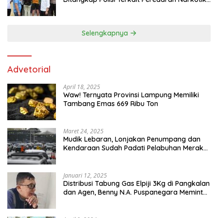
dan Kepemilikan Senjata Api di Kota Agung
Selengkapnya
Advetorial
April 18, 2025
Waw! Ternyata Provinsi Lampung Memiliki
Tambang Emas 669 Ribu Ton
Maret 24, 2025
Mudik Lebaran, Lonjakan Penumpang dan
Kendaraan Sudah Padati Pelabuhan Merak
dan Bakauheni
Januari 12, 2025
Distribusi Tabung Gas Elpiji 3Kg di Pangkalan
dan Agen, Benny N.A. Puspanegara Meminta
Pemda dan Pertamina Tegas Dalam
Pengawasan