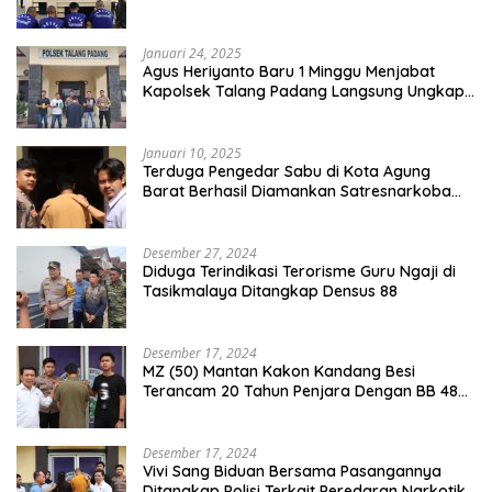
Dua DPO
Januari 24, 2025
Agus Heriyanto Baru 1 Minggu Menjabat
Kapolsek Talang Padang Langsung Ungkap
Pelaku Curat
Januari 10, 2025
Terduga Pengedar Sabu di Kota Agung
Barat Berhasil Diamankan Satresnarkoba
Polres Tanggamus
Desember 27, 2024
Diduga Terindikasi Terorisme Guru Ngaji di
Tasikmalaya Ditangkap Densus 88
Desember 17, 2024
MZ (50) Mantan Kakon Kandang Besi
Terancam 20 Tahun Penjara Dengan BB 48
Butir Pil Extacy
Desember 17, 2024
Vivi Sang Biduan Bersama Pasangannya
Ditangkap Polisi Terkait Peredaran Narkotika