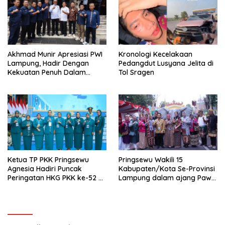
Akhmad Munir Apresiasi PWI
Kronologi Kecelakaan
Lampung, Hadir Dengan
Pedangdut Lusyana Jelita di
Kekuatan Penuh Dalam
Tol Sragen
Acara Pelantikan Pengurus
PWI Pusat 2025-2030
Ketua TP PKK Pringsewu
Pringsewu Wakili 15
Agnesia Hadiri Puncak
Kabupaten/Kota Se-Provinsi
Peringatan HKG PKK ke-52 di
Lampung dalam ajang Pawai
Solo
Kendaraan Hias di Solo