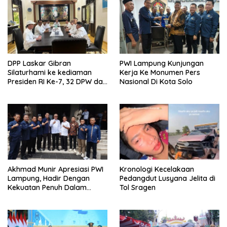
DPP Laskar Gibran
PWI Lampung Kunjungan
Silaturhami ke kediaman
Kerja Ke Monumen Pers
Presiden RI Ke-7, 32 DPW dan
Nasional Di Kota Solo
37 DPD Telah Terbentuk
Akhmad Munir Apresiasi PWI
Kronologi Kecelakaan
Lampung, Hadir Dengan
Pedangdut Lusyana Jelita di
Kekuatan Penuh Dalam
Tol Sragen
Acara Pelantikan Pengurus
PWI Pusat 2025-2030