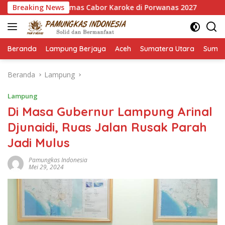
Langsung
sih 7 Emas Cabor Karoke di Porwanas 2027
Breaking News
Pimpin HKTI 
ke
konten
Beranda
Lampung Berjaya
Aceh
Sumatera Utara
Sumat
Beranda
Lampung
Lampung
Di Masa Gubernur Lampung Arinal
Djunaidi, Ruas Jalan Rusak Parah
Jadi Mulus
Pamungkas Indonesia
Mei 29, 2024