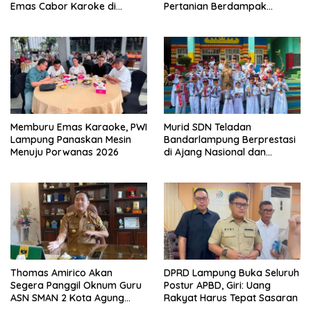
Emas Cabor Karoke di
Pertanian Berdampak
Porwanas 2027
Maksimal
Memburu Emas Karaoke, PWI
Murid SDN Teladan
Lampung Panaskan Mesin
Bandarlampung Berprestasi
Menuju Porwanas 2026
di Ajang Nasional dan
Internasional
Thomas Amirico Akan
DPRD Lampung Buka Seluruh
Segera Panggil Oknum Guru
Postur APBD, Giri: Uang
ASN SMAN 2 Kota Agung
Rakyat Harus Tepat Sasaran
Yang Dilaporkan Kasus