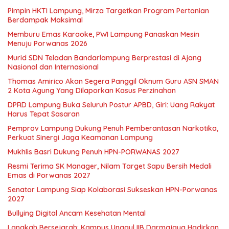
Pimpin HKTI Lampung, Mirza Targetkan Program Pertanian
Berdampak Maksimal
Memburu Emas Karaoke, PWI Lampung Panaskan Mesin
Menuju Porwanas 2026
Murid SDN Teladan Bandarlampung Berprestasi di Ajang
Nasional dan Internasional
Thomas Amirico Akan Segera Panggil Oknum Guru ASN SMAN
2 Kota Agung Yang Dilaporkan Kasus Perzinahan
DPRD Lampung Buka Seluruh Postur APBD, Giri: Uang Rakyat
Harus Tepat Sasaran
Pemprov Lampung Dukung Penuh Pemberantasan Narkotika,
Perkuat Sinergi Jaga Keamanan Lampung
Mukhlis Basri Dukung Penuh HPN-PORWANAS 2027
Resmi Terima SK Manager, Nilam Target Sapu Bersih Medali
Emas di Porwanas 2027
Senator Lampung Siap Kolaborasi Sukseskan HPN-Porwanas
2027
Bullying Digital Ancam Kesehatan Mental
Langkah Bersejarah: Kampus Unggul IIB Darmajaya Hadirkan