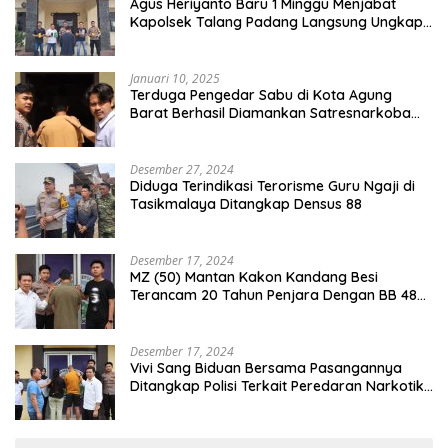
Agus Heriyanto Baru 1 Minggu Menjabat
Kapolsek Talang Padang Langsung Ungkap
Pelaku Curat
Januari 10, 2025
Terduga Pengedar Sabu di Kota Agung
Barat Berhasil Diamankan Satresnarkoba
Polres Tanggamus
Desember 27, 2024
Diduga Terindikasi Terorisme Guru Ngaji di
Tasikmalaya Ditangkap Densus 88
Desember 17, 2024
MZ (50) Mantan Kakon Kandang Besi
Terancam 20 Tahun Penjara Dengan BB 48
Butir Pil Extacy
Desember 17, 2024
Vivi Sang Biduan Bersama Pasangannya
Ditangkap Polisi Terkait Peredaran Narkotika
dan Kepemilikan Senjata Api di Kota Agung