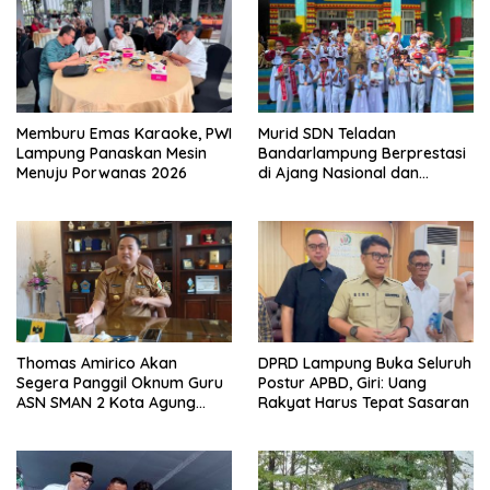
Memburu Emas Karaoke, PWI
Murid SDN Teladan
Lampung Panaskan Mesin
Bandarlampung Berprestasi
Menuju Porwanas 2026
di Ajang Nasional dan
Internasional
Thomas Amirico Akan
DPRD Lampung Buka Seluruh
Segera Panggil Oknum Guru
Postur APBD, Giri: Uang
ASN SMAN 2 Kota Agung
Rakyat Harus Tepat Sasaran
Yang Dilaporkan Kasus
Perzinahan