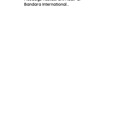
Bandara International
Soekarno-Hatta, Ala Italia Pizza