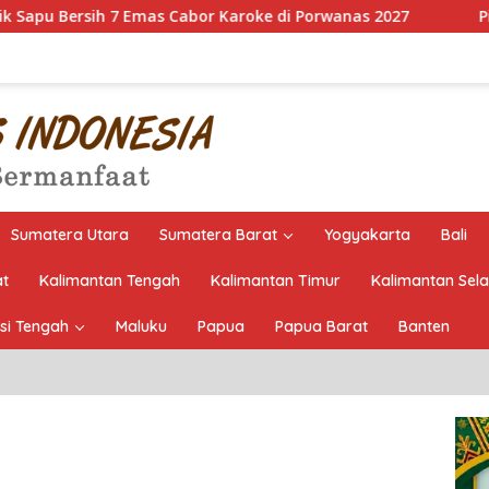
as Cabor Karoke di Porwanas 2027
Pimpin HKTI Lampun
Sumatera Utara
Sumatera Barat
Yogyakarta
Bali
at
Kalimantan Tengah
Kalimantan Timur
Kalimantan Sel
si Tengah
Maluku
Papua
Papua Barat
Banten