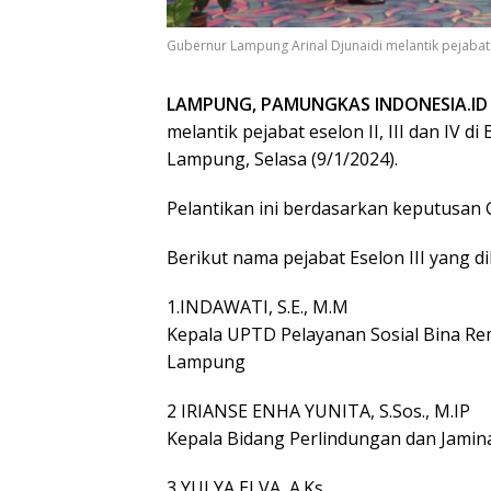
Gubernur Lampung Arinal Djunaidi melantik pejabat es
LAMPUNG, PAMUNGKAS INDONESIA.ID
melantik pejabat eselon II, III dan IV d
Lampung, Selasa (9/1/2024).
Pelantikan ini berdasarkan keputusan
Berikut nama pejabat Eselon III yang dil
1.INDAWATI, S.E., M.M
Kepala UPTD Pelayanan Sosial Bina Rem
Lampung
2 IRIANSE ENHA YUNITA, S.Sos., M.IP
Kepala Bidang Perlindungan dan Jamina
3 YULYA ELVA, A.Ks