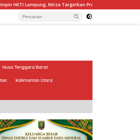
g, Mirza Targetkan Program Pertanian Berdampak Maksimal
Nusa Tenggara Barat
atan
Kalimantan Utara