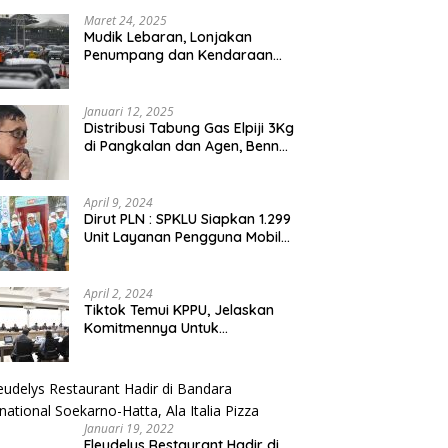
Maret 24, 2025
Mudik Lebaran, Lonjakan
Penumpang dan Kendaraan
Sudah Padati Pelabuhan Merak
dan Bakauheni
Januari 12, 2025
Distribusi Tabung Gas Elpiji 3Kg
di Pangkalan dan Agen, Benny
N.A. Puspanegara Meminta
Pemda dan Pertamina Tegas
Dalam Pengawasan
April 9, 2024
Dirut PLN : SPKLU Siapkan 1.299
Unit Layanan Pengguna Mobil
Listrik Bagi Pemudik Se-
Indonesia
April 2, 2024
Tiktok Temui KPPU, Jelaskan
Komitmennya Untuk
Persaingan Sehat
Januari 19, 2022
Fleudelys Restaurant Hadir di