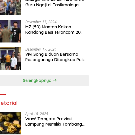
Guru Ngaji di Tasikmalaya
Ditangkap Densus 88
Desember 17, 2024
MZ (50) Mantan Kakon
Kandang Besi Terancam 20
Tahun Penjara Dengan BB 48
Butir Pil Extacy
Desember 17, 2024
Vivi Sang Biduan Bersama
Pasangannya Ditangkap Polisi
Terkait Peredaran Narkotika
dan Kepemilikan Senjata Api di
Kota Agung
Selengkapnya
etorial
April 18, 2025
Waw! Ternyata Provinsi
Lampung Memiliki Tambang
Emas 669 Ribu Ton