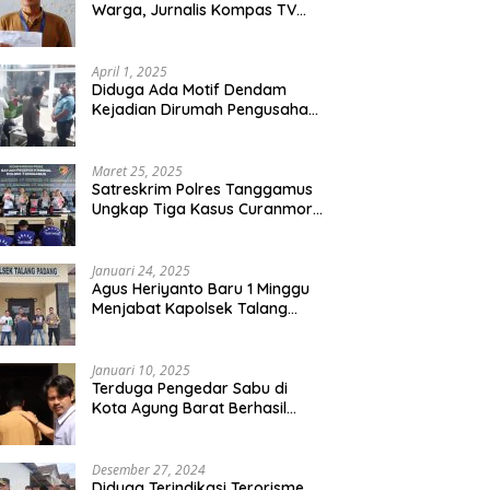
Warga, Jurnalis Kompas TV
Diancam Ditujah Preman
April 1, 2025
Diduga Ada Motif Dendam
Kejadian Dirumah Pengusaha
Thomas Riska Mengakibatkan
Satu Orang Tewas
Maret 25, 2025
Satreskrim Polres Tanggamus
Ungkap Tiga Kasus Curanmor,
Lima Pelaku Ditangkap dan
Dua DPO
Januari 24, 2025
Agus Heriyanto Baru 1 Minggu
Menjabat Kapolsek Talang
Padang Langsung Ungkap
Pelaku Curat
Januari 10, 2025
Terduga Pengedar Sabu di
Kota Agung Barat Berhasil
Diamankan Satresnarkoba
Polres Tanggamus
Desember 27, 2024
Diduga Terindikasi Terorisme