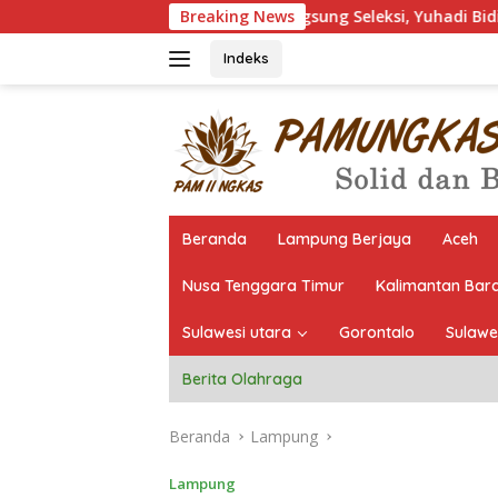
Langsung
Pantau Langsung Seleksi, Yuhadi Bidik Sapu Bersih 7 Em
Breaking News
ke
konten
Indeks
Beranda
Lampung Berjaya
Aceh
Nusa Tenggara Timur
Kalimantan Bar
Sulawesi utara
Gorontalo
Sulawe
Berita Olahraga
Beranda
Lampung
Lampung