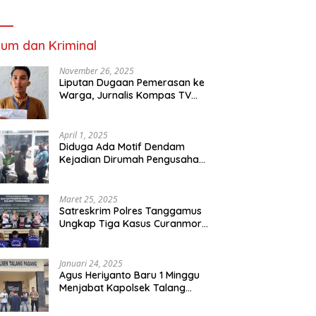
um dan Kriminal
November 26, 2025
Liputan Dugaan Pemerasan ke
Warga, Jurnalis Kompas TV
Diancam Ditujah Preman
April 1, 2025
Diduga Ada Motif Dendam
Kejadian Dirumah Pengusaha
Thomas Riska Mengakibatkan
Satu Orang Tewas
Maret 25, 2025
Satreskrim Polres Tanggamus
Ungkap Tiga Kasus Curanmor,
Lima Pelaku Ditangkap dan
Dua DPO
Januari 24, 2025
Agus Heriyanto Baru 1 Minggu
Menjabat Kapolsek Talang
Padang Langsung Ungkap
Pelaku Curat