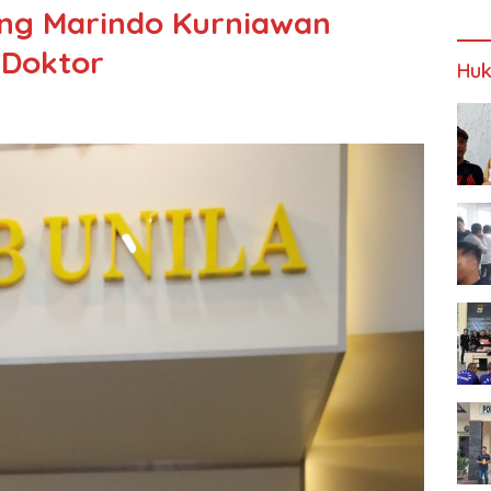
ng Marindo Kurniawan
 Doktor
Huk