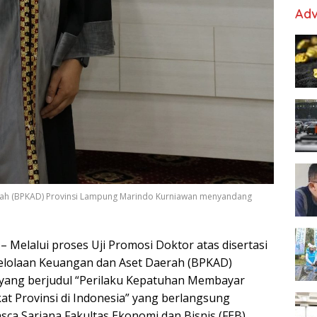
Adv
rah (BPKAD) Provinsi Lampung Marindo Kurniawan menyandang
– Melalui proses Uji Promosi Doktor atas disertasi
elolaan Keuangan dan Aset Daerah (BPKAD)
yang berjudul “Perilaku Kepatuhan Membayar
t Provinsi di Indonesia” yang berlangsung
sca Sarjana Fakultas Ekonomi dan Bisnis (FEB)