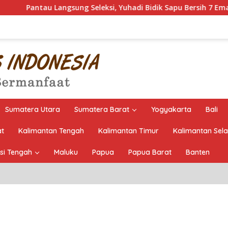
ung Seleksi, Yuhadi Bidik Sapu Bersih 7 Emas Cabor Karoke di 
Sumatera Utara
Sumatera Barat
Yogyakarta
Bali
at
Kalimantan Tengah
Kalimantan Timur
Kalimantan Sel
si Tengah
Maluku
Papua
Papua Barat
Banten