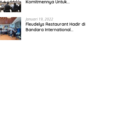
Komitmennya Untuk
Persaingan Sehat
Januari 19, 2022
Fleudelys Restaurant Hadir di
Bandara International
Soekarno-Hatta, Ala Italia Pizza