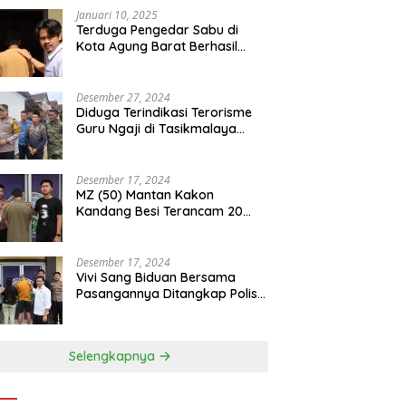
Januari 10, 2025
Terduga Pengedar Sabu di
Kota Agung Barat Berhasil
Diamankan Satresnarkoba
Polres Tanggamus
Desember 27, 2024
Diduga Terindikasi Terorisme
Guru Ngaji di Tasikmalaya
Ditangkap Densus 88
Desember 17, 2024
MZ (50) Mantan Kakon
Kandang Besi Terancam 20
Tahun Penjara Dengan BB 48
Butir Pil Extacy
Desember 17, 2024
Vivi Sang Biduan Bersama
Pasangannya Ditangkap Polisi
Terkait Peredaran Narkotika
dan Kepemilikan Senjata Api di
Kota Agung
Selengkapnya