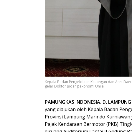
Kepala Badan Pengelolaan Keuangan dan Aset Dae
gelar Doktor Bidang ekonomi Unila
PAMUNGKAS INDONESIA.ID, LAMPUNG
yang diajukan oleh Kepala Badan Peng
Provinsi Lampung Marindo Kurniawan 
Pajak Kendaraan Bermotor (PKB) Tingka
diruang Auditorium Lantai II Gedung Pa