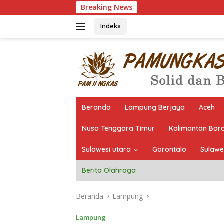
Langsung
Breaking News
Pantau Langs
ke
konten
Indeks
Beranda
Lampung Berjaya
Aceh
Nusa Tenggara Timur
Kalimantan Bar
Sulawesi utara
Gorontalo
Sulawe
Berita Olahraga
Beranda
Lampung
Lampung