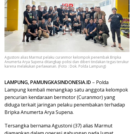
Agustoni alias Marmut pelaku curanmor kelompok penembak Bripka
Anumerta Arya Supena ditangkap polisi dan diberi tindakan tegas terukur
karena melakukan perlawanan. (Foto : Dok. Polda Lampung)
LAMPUNG, PAMUNGKASINDONESIA.ID
– Polda
Lampung kembali menangkap satu anggota kelompok
pencurian kendaraan bermotor (Curanmor) yang
diduga terkait jaringan pelaku penembakan terhadap
Bripka Anumerta Arya Supena.
Tersangka bernama Agustoni (37) alias Marmut
diamankan dalam operasi gabungan pada Jumat