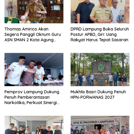
Thomas Amirico Akan
DPRD Lampung Buka Seluruh
Segera Panggil Oknum Guru
Postur APBD, Giri: Uang
ASN SMAN 2 Kota Agung
Rakyat Harus Tepat Sasaran
Yang Dilaporkan Kasus
Perzinahan
Pemprov Lampung Dukung
Mukhlis Basri Dukung Penuh
Penuh Pemberantasan
HPN-PORWANAS 2027
Narkotika, Perkuat Sinergi
Jaga Keamanan Lampung