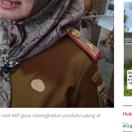
Huk
oleh KKP guna meningkatkan produksi udang di