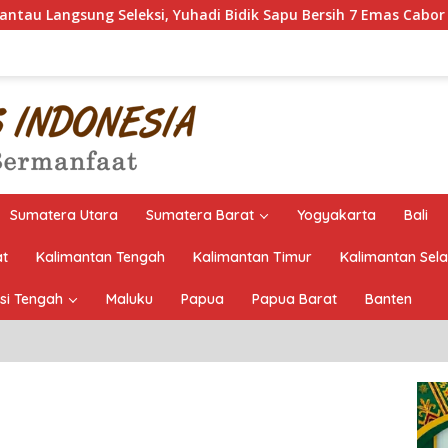
Yuhadi Bidik Sapu Bersih 7 Emas Cabor Karoke di Porwanas 2027
Sumatera Utara
Sumatera Barat
Yogyakarta
Bali
at
Kalimantan Tengah
Kalimantan Timur
Kalimantan Sel
si Tengah
Maluku
Papua
Papua Barat
Banten