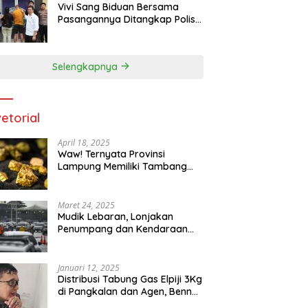
Vivi Sang Biduan Bersama
Pasangannya Ditangkap Polisi
Terkait Peredaran Narkotika
dan Kepemilikan Senjata Api di
Kota Agung
Selengkapnya
etorial
April 18, 2025
Waw! Ternyata Provinsi
Lampung Memiliki Tambang
Emas 669 Ribu Ton
Maret 24, 2025
Mudik Lebaran, Lonjakan
Penumpang dan Kendaraan
Sudah Padati Pelabuhan Merak
dan Bakauheni
Januari 12, 2025
Distribusi Tabung Gas Elpiji 3Kg
di Pangkalan dan Agen, Benny
N.A. Puspanegara Meminta