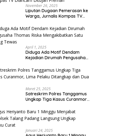
November 26, 2025
Liputan Dugaan Pemerasan ke
Warga, Jurnalis Kompas TV
Diancam Ditujah Preman
April 1, 2025
Diduga Ada Motif Dendam
Kejadian Dirumah Pengusaha
Thomas Riska Mengakibatkan
Satu Orang Tewas
Maret 25, 2025
Satreskrim Polres Tanggamus
Ungkap Tiga Kasus Curanmor,
Lima Pelaku Ditangkap dan
Dua DPO
Januari 24, 2025
Agus Heriyanto Baru 1 Minggu