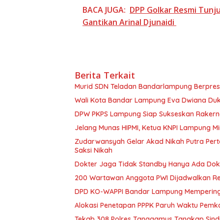
BACA JUGA:
DPP Golkar Resmi Tunju
Gantikan Arinal Djunaidi
Berita Terkait
Murid SDN Teladan Bandarlampung Berpresta
Wali Kota Bandar Lampung Eva Dwiana Du
DPW PKPS Lampung Siap Sukseskan Rakernas
Jelang Munas HIPMI, Ketua KNPI Lampung M
Zudarwansyah Gelar Akad Nikah Putra Per
Saksi Nikah
Dokter Jaga Tidak Standby Hanya Ada Dokt
200 Wartawan Anggota PWI Dijadwalkan Ret
DPD KO-WAPPI Bandar Lampung Memperinga
Alokasi Penetapan PPPK Paruh Waktu Pem
Tekab 308 Polres Tanggamus Tangkap Sindi