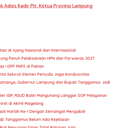
k Adies Kadir Plt. Ketua Provinsi Lampung
si di Ajang Nasional dan Internasional
kung Penuh Pelaksanaan HPN dan Porwanas 2027
 I DPP PKPS di Painan
inta Seluruh Elemen Pemuda Jaga Kondusivitas
tamanya, Gubernur Lampung dan Bupati Tanggamus Jadi
er ISIP, RSUD Batin Mangunang Langgar SOP Pelayanan
ret di Akmil Magelang
ti Harlah Ke-1 Dengan Semangat Mengabdi
kab Tanggamus Belum Ada Kejelasan
kat Pencurian Emas Total Ratusan Juta