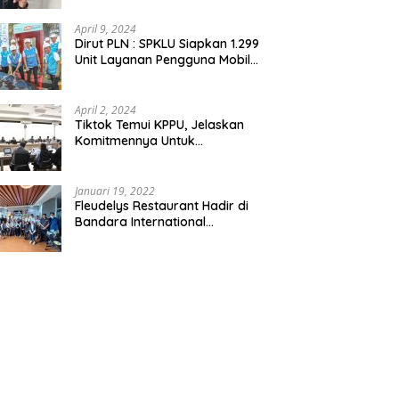
Pemda dan Pertamina Tegas
Dalam Pengawasan
April 9, 2024
Dirut PLN : SPKLU Siapkan 1.299
Unit Layanan Pengguna Mobil
Listrik Bagi Pemudik Se-
Indonesia
April 2, 2024
Tiktok Temui KPPU, Jelaskan
Komitmennya Untuk
Persaingan Sehat
Januari 19, 2022
Fleudelys Restaurant Hadir di
Bandara International
Soekarno-Hatta, Ala Italia Pizza