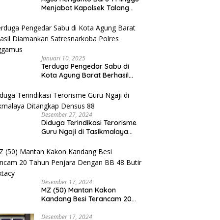
Menjabat Kapolsek Talang
Padang Langsung Ungkap
Pelaku Curat
Januari 10, 2025
Terduga Pengedar Sabu di
Kota Agung Barat Berhasil
Diamankan Satresnarkoba
Polres Tanggamus
Desember 27, 2024
Diduga Terindikasi Terorisme
Guru Ngaji di Tasikmalaya
Ditangkap Densus 88
Desember 17, 2024
MZ (50) Mantan Kakon
Kandang Besi Terancam 20
Tahun Penjara Dengan BB 48
Butir Pil Extacy
Desember 17, 2024