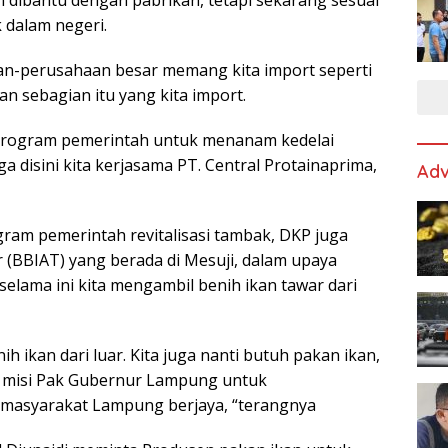
 dibantu dengan pabrikan, tetapi sekarang sesuai
 dalam negeri.
n-perusahaan besar memang kita import seperti
an sebagian itu yang kita import.
program pemerintah untuk menanam kedelai
a disini kita kerjasama PT. Central Protainaprima,
Adv
ram pemerintah revitalisasi tambak, DKP juga
 (BBIAT) yang berada di Mesuji, dalam upaya
selama ini kita mengambil benih ikan tawar dari
nih ikan dari luar. Kita juga nanti butuh pakan ikan,
si misi Pak Gubernur Lampung untuk
masyarakat Lampung berjaya, “terangnya