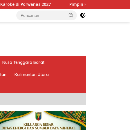
Pimpin HKTI Lampung, Mirza Targetkan Program Per
Nusa Tenggara Barat
atan
Kalimantan Utara