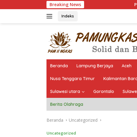
Langsung
Breaking News
Pantau Langsung Seleksi, 
ke
konten
Indeks
Beranda
Lampung Berjaya
Aceh
Nusa Tenggara Timur
Kalimantan Bar
Sulawesi utara
Gorontalo
Sulawe
Berita Olahraga
Beranda
Uncategorized
Uncategorized