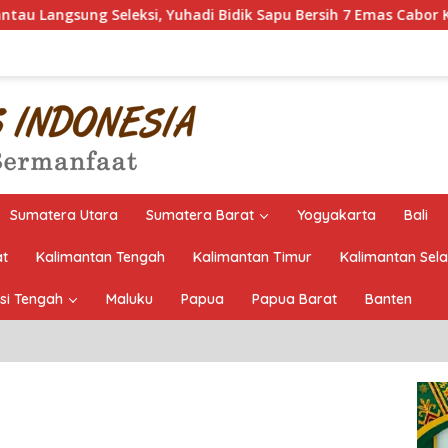
Yuhadi Bidik Sapu Bersih 7 Emas Cabor Karoke di Porwanas 2027
Sumatera Utara
Sumatera Barat
Yogyakarta
Bali
at
Kalimantan Tengah
Kalimantan Timur
Kalimantan Sel
si Tengah
Maluku
Papua
Papua Barat
Banten