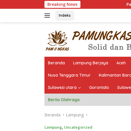
Langsung
Breaking News
Pantau Langsung Seleksi, 
ke
konten
Indeks
Beranda
Lampung Berjaya
Aceh
Nusa Tenggara Timur
Kalimantan Bar
Sulawesi utara
Gorontalo
Sulawe
Berita Olahraga
Beranda
Lampung
Lampung
,
Uncategorized