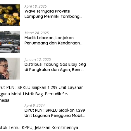
April 18, 2025
Waw! Ternyata Provinsi
Lampung Memiliki Tambang
Emas 669 Ribu Ton
Maret 24, 2025
Mudik Lebaran, Lonjakan
Penumpang dan Kendaraan
Sudah Padati Pelabuhan Merak
dan Bakauheni
Januari 12, 2025
Distribusi Tabung Gas Elpiji 3Kg
di Pangkalan dan Agen, Benny
N.A. Puspanegara Meminta
Pemda dan Pertamina Tegas
Dalam Pengawasan
April 9, 2024
Dirut PLN : SPKLU Siapkan 1.299
Unit Layanan Pengguna Mobil
Listrik Bagi Pemudik Se-
Indonesia