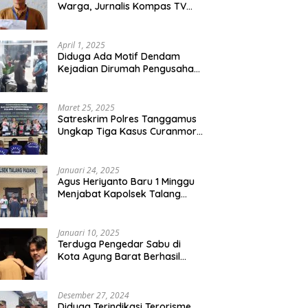
Warga, Jurnalis Kompas TV
Diancam Ditujah Preman
April 1, 2025
Diduga Ada Motif Dendam
Kejadian Dirumah Pengusaha
Thomas Riska Mengakibatkan
Satu Orang Tewas
Maret 25, 2025
Satreskrim Polres Tanggamus
Ungkap Tiga Kasus Curanmor,
Lima Pelaku Ditangkap dan
Dua DPO
Januari 24, 2025
Agus Heriyanto Baru 1 Minggu
Menjabat Kapolsek Talang
Padang Langsung Ungkap
Pelaku Curat
Januari 10, 2025
Terduga Pengedar Sabu di
Kota Agung Barat Berhasil
Diamankan Satresnarkoba
Polres Tanggamus
Desember 27, 2024
Diduga Terindikasi Terorisme