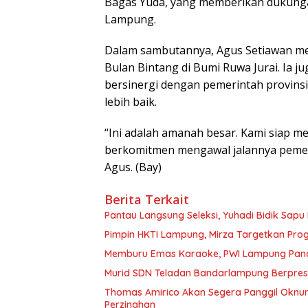
Bagas Yuda, yang memberikan dukung
Lampung.
Dalam sambutannya, Agus Setiawan m
Bulan Bintang di Bumi Ruwa Jurai. Ia
bersinergi dengan pemerintah provi
lebih baik.
“Ini adalah amanah besar. Kami siap 
berkomitmen mengawal jalannya pemeri
Agus. (Bay)
Berita Terkait
Pantau Langsung Seleksi, Yuhadi Bidik Sap
Pimpin HKTI Lampung, Mirza Targetkan Pr
Memburu Emas Karaoke, PWI Lampung Pana
Murid SDN Teladan Bandarlampung Berpresta
Thomas Amirico Akan Segera Panggil Oknu
Perzinahan