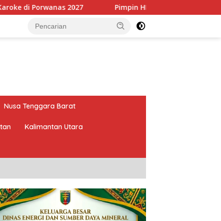
Pimpin HKTI Lampung, Mirza Targetkan Program Pert
Nusa Tenggara Barat
atan
Kalimantan Utara