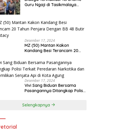
Guru Ngaji di Tasikmalaya
Ditangkap Densus 88
Desember 17, 2024
MZ (50) Mantan Kakon
Kandang Besi Terancam 20
Tahun Penjara Dengan BB 48
Butir Pil Extacy
Desember 17, 2024
Vivi Sang Biduan Bersama
Pasangannya Ditangkap Polisi
Terkait Peredaran Narkotika
dan Kepemilikan Senjata Api di
Selengkapnya
Kota Agung
etorial