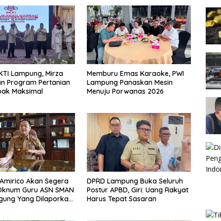
KTI Lampung, Mirza
Memburu Emas Karaoke, PWI
n Program Pertanian
Lampung Panaskan Mesin
ak Maksimal
Menuju Porwanas 2026
Amirico Akan Segera
DPRD Lampung Buka Seluruh
 Oknum Guru ASN SMAN
Postur APBD, Giri: Uang Rakyat
gung Yang Dilaporkan
Harus Tepat Sasaran
rzinahan