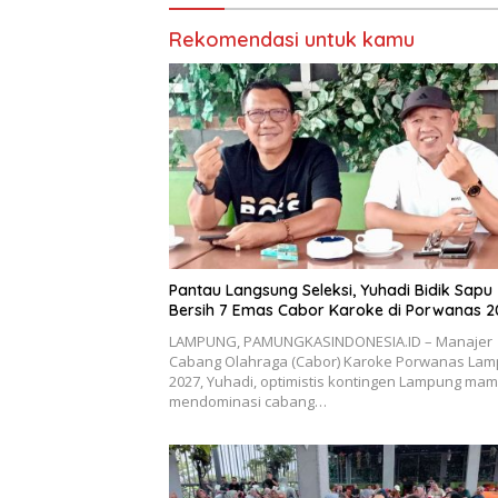
Rekomendasi untuk kamu
Pantau Langsung Seleksi, Yuhadi Bidik Sapu
Bersih 7 Emas Cabor Karoke di Porwanas 2
LAMPUNG, PAMUNGKASINDONESIA.ID – Manajer
Cabang Olahraga (Cabor) Karoke Porwanas La
2027, Yuhadi, optimistis kontingen Lampung ma
mendominasi cabang…