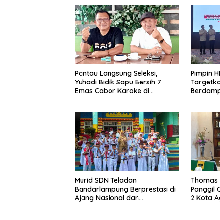
Pantau Langsung Seleksi,
Pimpin H
Yuhadi Bidik Sapu Bersih 7
Targetka
Emas Cabor Karoke di
Berdamp
Porwanas 2027
Murid SDN Teladan
Thomas 
Bandarlampung Berprestasi di
Panggil
Ajang Nasional dan
2 Kota A
Internasional
Kasus Pe