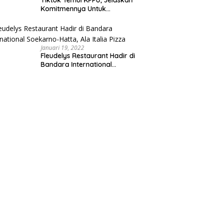
Tiktok Temui KPPU, Jelaskan
Komitmennya Untuk
Persaingan Sehat
Januari 19, 2022
Fleudelys Restaurant Hadir di
Bandara International
Soekarno-Hatta, Ala Italia Pizza