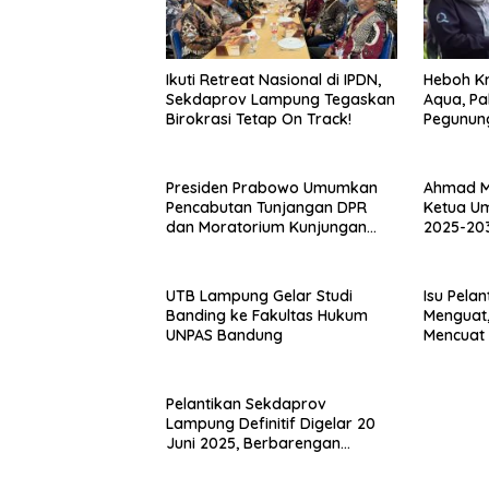
Ikuti Retreat Nasional di IPDN,
Heboh Kr
Sekdaprov Lampung Tegaskan
Aqua, Pa
Birokrasi Tetap On Track!
Pegunung
Di Kaki 
Presiden Prabowo Umumkan
Ahmad Mu
Pencabutan Tunjangan DPR
Ketua Um
dan Moratorium Kunjungan
2025-203
Luar Negeri
Cikaran
UTB Lampung Gelar Studi
Isu Pelan
Banding ke Fakultas Hukum
Menguat
UNPAS Bandung
Mencuat
Strategis
Pelantikan Sekdaprov
Lampung Definitif Digelar 20
Juni 2025, Berbarengan
Pejabat Eselon II