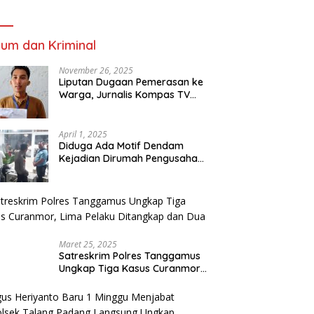
um dan Kriminal
November 26, 2025
Liputan Dugaan Pemerasan ke
Warga, Jurnalis Kompas TV
Diancam Ditujah Preman
April 1, 2025
Diduga Ada Motif Dendam
Kejadian Dirumah Pengusaha
Thomas Riska Mengakibatkan
Satu Orang Tewas
Maret 25, 2025
Satreskrim Polres Tanggamus
Ungkap Tiga Kasus Curanmor,
Lima Pelaku Ditangkap dan
Dua DPO