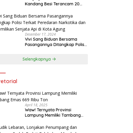
Kandang Besi Terancam 20
Tahun Penjara Dengan BB 48
Butir Pil Extacy
Desember 17, 2024
Vivi Sang Biduan Bersama
Pasangannya Ditangkap Polisi
Terkait Peredaran Narkotika
dan Kepemilikan Senjata Api di
Selengkapnya
Kota Agung
etorial
April 18, 2025
Waw! Ternyata Provinsi
Lampung Memiliki Tambang
Emas 669 Ribu Ton