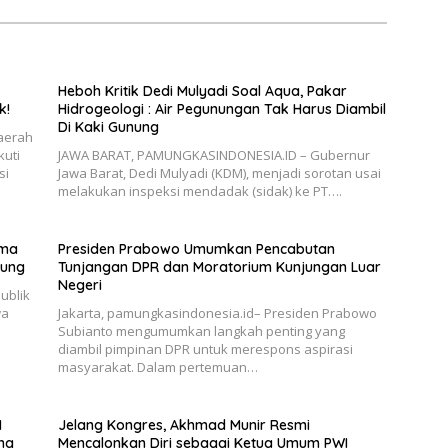
Heboh Kritik Dedi Mulyadi Soal Aqua, Pakar
k!
Hidrogeologi : Air Pegunungan Tak Harus Diambil
Di Kaki Gunung
aerah
kuti
JAWA BARAT, PAMUNGKASINDONESIA.ID – Gubernur
si
Jawa Barat, Dedi Mulyadi (KDM), menjadi sorotan usai
melakukan inspeksi mendadak (sidak) ke PT….
ima
Presiden Prabowo Umumkan Pencabutan
sung
Tunjangan DPR dan Moratorium Kunjungan Luar
Negeri
ublik
wa
Jakarta, pamungkasindonesia.id– Presiden Prabowo
Subianto mengumumkan langkah penting yang
diambil pimpinan DPR untuk merespons aspirasi
masyarakat. Dalam pertemuan…
I
Jelang Kongres, Akhmad Munir Resmi
ng
Mencalonkan Diri sebagai Ketua Umum PWI