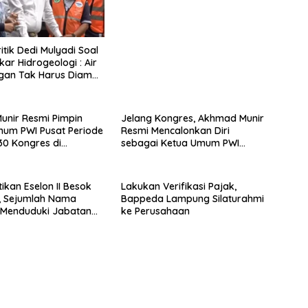
Langsung
itik Dedi Mulyadi Soal
kar Hidrogeologi : Air
an Tak Harus Diambil
Gunung
nir Resmi Pimpin
Jelang Kongres, Akhmad Munir
um PWI Pusat Periode
Resmi Mencalonkan Diri
0 Kongres di
sebagai Ketua Umum PWI
g
Pusat
tikan Eselon II Besok
Lakukan Verifikasi Pajak,
, Sejumlah Nama
Bappeda Lampung Silaturahmi
 Menduduki Jabatan
ke Perusahaan