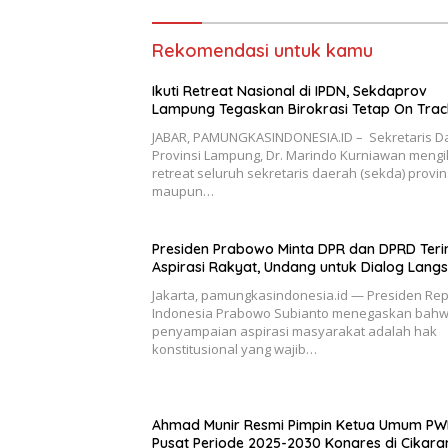
Rekomendasi untuk kamu
Ikuti Retreat Nasional di IPDN, Sekdaprov
Lampung Tegaskan Birokrasi Tetap On Trac
JABAR, PAMUNGKASINDONESIA.ID – Sekretaris D
Provinsi Lampung, Dr. Marindo Kurniawan mengi
retreat seluruh sekretaris daerah (sekda) provin
maupun…
Presiden Prabowo Minta DPR dan DPRD Ter
Aspirasi Rakyat, Undang untuk Dialog Lang
Jakarta, pamungkasindonesia.id — Presiden Rep
Indonesia Prabowo Subianto menegaskan bah
penyampaian aspirasi masyarakat adalah hak
konstitusional yang wajib…
Ahmad Munir Resmi Pimpin Ketua Umum PW
Pusat Periode 2025-2030 Kongres di Cikara