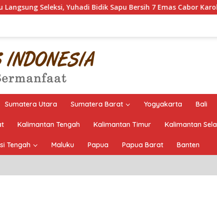
 Yuhadi Bidik Sapu Bersih 7 Emas Cabor Karoke di Porwanas 202
Sumatera Utara
Sumatera Barat
Yogyakarta
Bali
at
Kalimantan Tengah
Kalimantan Timur
Kalimantan Sel
si Tengah
Maluku
Papua
Papua Barat
Banten