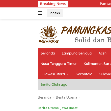
Langsung
Breaking News
Pantau Langsung Seleksi,
ke
konten
Indeks
Beranda
Lampung Berjaya
Aceh
Nusa Tenggara Timur
Kalimantan Bar
Sulawesi utara
Gorontalo
Sulawe
Berita Olahraga
Beranda
Berita Utama
Berita Utama
,
Jawa Barat