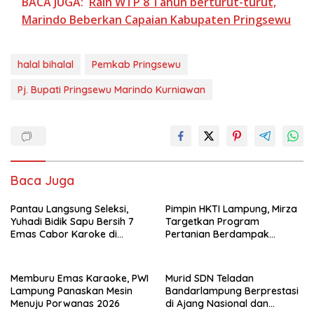
BACA JUGA:
Raih WTP 8 Tahun berturut-turut,
Marindo Beberkan Capaian Kabupaten Pringsewu
halal bihalal
Pemkab Pringsewu
Pj. Bupati Pringsewu Marindo Kurniawan
Baca Juga
Pantau Langsung Seleksi,
Pimpin HKTI Lampung, Mirza
Yuhadi Bidik Sapu Bersih 7
Targetkan Program
Emas Cabor Karoke di
Pertanian Berdampak
Porwanas 2027
Maksimal
Memburu Emas Karaoke, PWI
Murid SDN Teladan
Lampung Panaskan Mesin
Bandarlampung Berprestasi
Menuju Porwanas 2026
di Ajang Nasional dan