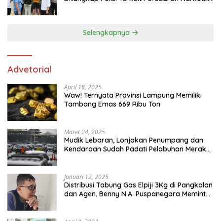
dan Kepemilikan Senjata Api di Kota Agung
Selengkapnya
Advetorial
April 18, 2025
Waw! Ternyata Provinsi Lampung Memiliki
Tambang Emas 669 Ribu Ton
Maret 24, 2025
Mudik Lebaran, Lonjakan Penumpang dan
Kendaraan Sudah Padati Pelabuhan Merak
dan Bakauheni
Januari 12, 2025
Distribusi Tabung Gas Elpiji 3Kg di Pangkalan
dan Agen, Benny N.A. Puspanegara Meminta
Pemda dan Pertamina Tegas Dalam
Pengawasan