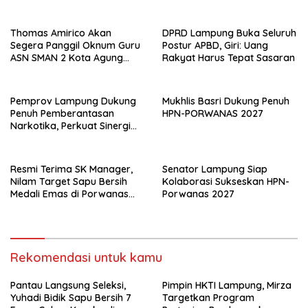
Internasional
Thomas Amirico Akan
DPRD Lampung Buka Seluruh
Segera Panggil Oknum Guru
Postur APBD, Giri: Uang
ASN SMAN 2 Kota Agung
Rakyat Harus Tepat Sasaran
Yang Dilaporkan Kasus
Perzinahan
Pemprov Lampung Dukung
Mukhlis Basri Dukung Penuh
Penuh Pemberantasan
HPN-PORWANAS 2027
Narkotika, Perkuat Sinergi
Jaga Keamanan Lampung
Resmi Terima SK Manager,
Senator Lampung Siap
Nilam Target Sapu Bersih
Kolaborasi Sukseskan HPN-
Medali Emas di Porwanas
Porwanas 2027
2027
Rekomendasi untuk kamu
Pantau Langsung Seleksi,
Pimpin HKTI Lampung, Mirza
Yuhadi Bidik Sapu Bersih 7
Targetkan Program