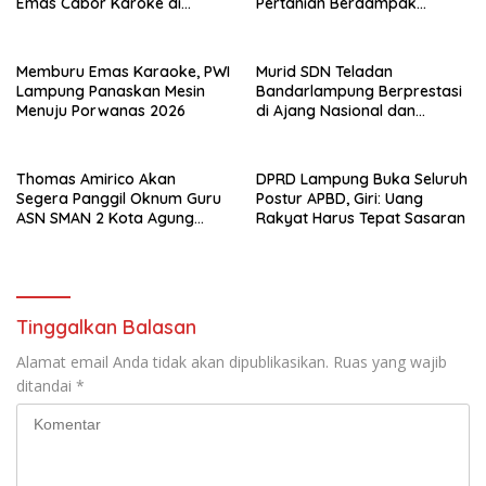
Emas Cabor Karoke di
Pertanian Berdampak
Porwanas 2027
Maksimal
Memburu Emas Karaoke, PWI
Murid SDN Teladan
Lampung Panaskan Mesin
Bandarlampung Berprestasi
Menuju Porwanas 2026
di Ajang Nasional dan
Internasional
Thomas Amirico Akan
DPRD Lampung Buka Seluruh
Segera Panggil Oknum Guru
Postur APBD, Giri: Uang
ASN SMAN 2 Kota Agung
Rakyat Harus Tepat Sasaran
Yang Dilaporkan Kasus
Perzinahan
Tinggalkan Balasan
Alamat email Anda tidak akan dipublikasikan.
Ruas yang wajib
ditandai
*