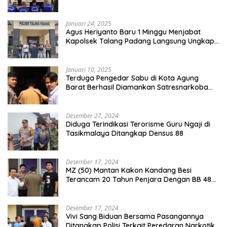
Dua DPO
Januari 24, 2025
Agus Heriyanto Baru 1 Minggu Menjabat
Kapolsek Talang Padang Langsung Ungkap
Pelaku Curat
Januari 10, 2025
Terduga Pengedar Sabu di Kota Agung
Barat Berhasil Diamankan Satresnarkoba
Polres Tanggamus
Desember 27, 2024
Diduga Terindikasi Terorisme Guru Ngaji di
Tasikmalaya Ditangkap Densus 88
Desember 17, 2024
MZ (50) Mantan Kakon Kandang Besi
Terancam 20 Tahun Penjara Dengan BB 48
Butir Pil Extacy
Desember 17, 2024
Vivi Sang Biduan Bersama Pasangannya
Ditangkap Polisi Terkait Peredaran Narkotika