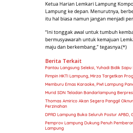
Ketua Harian Lemkari Lampung Kompol
Lampung ke depan. Menurutnya, berbe
itu hal biasa namun jangan menjadi pe
“Ini tonggak awal untuk tumbuh kembal
bermusyawarah untuk kemajuan Lemkari
maju dan berkembang,” tegasnya.(*)
Berita Terkait
Pantau Langsung Seleksi, Yuhadi Bidik Sap
Pimpin HKTI Lampung, Mirza Targetkan Pr
Memburu Emas Karaoke, PWI Lampung Pana
Murid SDN Teladan Bandarlampung Berpresta
Thomas Amirico Akan Segera Panggil Oknu
Perzinahan
DPRD Lampung Buka Seluruh Postur APBD, G
Pemprov Lampung Dukung Penuh Pemberant
Lampung