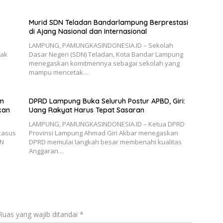
Murid SDN Teladan Bandarlampung Berprestasi
di Ajang Nasional dan Internasional
LAMPUNG, PAMUNGKASINDONESIA.ID – Sekolah
tak
Dasar Negeri (SDN) Teladan, Kota Bandar Lampung
menegaskan komitmennya sebagai sekolah yang
mampu mencetak…
um
DPRD Lampung Buka Seluruh Postur APBD, Giri:
kan
Uang Rakyat Harus Tepat Sasaran
LAMPUNG, PAMUNGKASINDONESIA.ID – Ketua DPRD
kasus
Provinsi Lampung Ahmad Giri Akbar menegaskan
SN
DPRD memulai langkah besar membenahi kualitas
Anggaran…
Ruas yang wajib ditandai
*