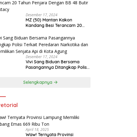
Desember 17, 2024
MZ (50) Mantan Kakon
Kandang Besi Terancam 20
Tahun Penjara Dengan BB 48
Butir Pil Extacy
Desember 17, 2024
Vivi Sang Biduan Bersama
Pasangannya Ditangkap Polisi
Terkait Peredaran Narkotika
dan Kepemilikan Senjata Api di
Selengkapnya
Kota Agung
etorial
April 18, 2025
Waw! Ternyata Provinsi