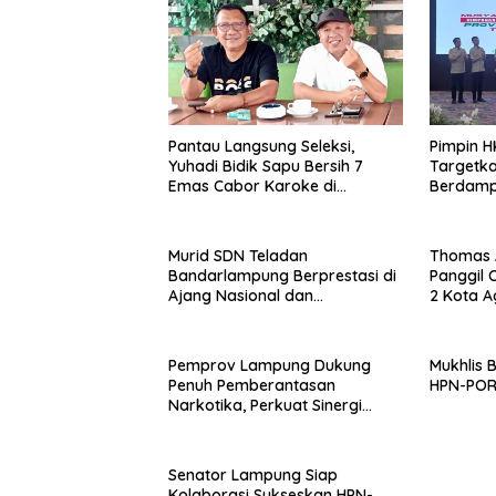
Pantau Langsung Seleksi,
Pimpin H
Yuhadi Bidik Sapu Bersih 7
Targetka
Emas Cabor Karoke di
Berdamp
Porwanas 2027
Murid SDN Teladan
Thomas 
Bandarlampung Berprestasi di
Panggil
Ajang Nasional dan
2 Kota A
Internasional
Kasus Pe
Pemprov Lampung Dukung
Mukhlis 
Penuh Pemberantasan
HPN-PO
Narkotika, Perkuat Sinergi
Jaga Keamanan Lampung
Senator Lampung Siap
Kolaborasi Sukseskan HPN-