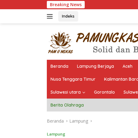
Langsung
Breaking News
Pantau 
ke
konten
Indeks
Beranda
Lampung Berjaya
Aceh
Nusa Tenggara Timur
Kalimantan Bar
Sulawesi utara
Gorontalo
Sulawe
Berita Olahraga
Beranda
Lampung
Lampung