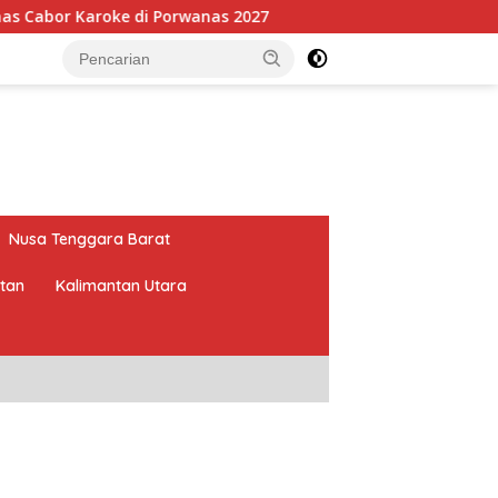
e di Porwanas 2027
Pimpin HKTI Lampung, Mirza Targe
Nusa Tenggara Barat
atan
Kalimantan Utara