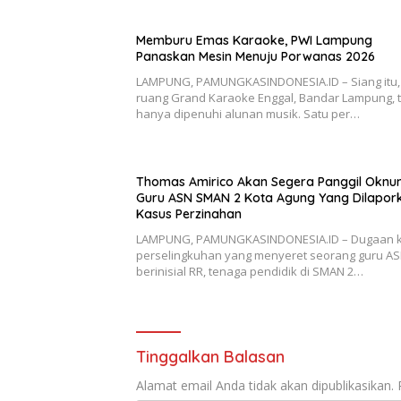
Memburu Emas Karaoke, PWI Lampung
Panaskan Mesin Menuju Porwanas 2026
LAMPUNG, PAMUNGKASINDONESIA.ID – Siang itu,
ruang Grand Karaoke Enggal, Bandar Lampung, 
hanya dipenuhi alunan musik. Satu per…
Thomas Amirico Akan Segera Panggil Okn
Guru ASN SMAN 2 Kota Agung Yang Dilapor
Kasus Perzinahan
LAMPUNG, PAMUNGKASINDONESIA.ID – Dugaan 
perselingkuhan yang menyeret seorang guru A
berinisial RR, tenaga pendidik di SMAN 2…
Tinggalkan Balasan
Alamat email Anda tidak akan dipublikasikan.