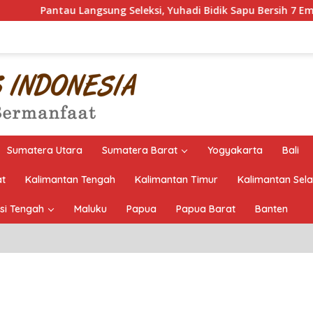
Langsung Seleksi, Yuhadi Bidik Sapu Bersih 7 Emas Cabor Karok
Sumatera Utara
Sumatera Barat
Yogyakarta
Bali
at
Kalimantan Tengah
Kalimantan Timur
Kalimantan Sel
si Tengah
Maluku
Papua
Papua Barat
Banten