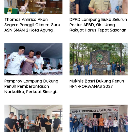
Thomas Amirico Akan
DPRD Lampung Buka Seluruh
Segera Panggil Oknum Guru
Postur APBD, Giri: Uang
ASN SMAN 2 Kota Agung
Rakyat Harus Tepat Sasaran
Yang Dilaporkan Kasus
Perzinahan
Pemprov Lampung Dukung
Mukhlis Basri Dukung Penuh
Penuh Pemberantasan
HPN-PORWANAS 2027
Narkotika, Perkuat Sinergi
Jaga Keamanan Lampung