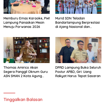
Memburu Emas Karaoke, PWI
Murid SDN Teladan
Lampung Panaskan Mesin
Bandarlampung Berprestasi
Menuju Porwanas 2026
di Ajang Nasional dan
Internasional
Thomas Amirico Akan
DPRD Lampung Buka Seluruh
Segera Panggil Oknum Guru
Postur APBD, Giri: Uang
ASN SMAN 2 Kota Agung
Rakyat Harus Tepat Sasaran
Yang Dilaporkan Kasus
Perzinahan
Tinggalkan Balasan