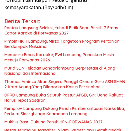
Forkopimda muapun Ketua organisasi
kemasyarakatan. (Bay/bdh/tim)
Berita Terkait
Pantau Langsung Seleksi, Yuhadi Bidik Sapu Bersih 7 Emas
Cabor Karoke di Porwanas 2027
Pimpin HKTI Lampung, Mirza Targetkan Program Pertanian
Berdampak Maksimal
Memburu Emas Karaoke, PWI Lampung Panaskan Mesin
Menuju Porwanas 2026
Murid SDN Teladan Bandarlampung Berprestasi di Ajang
Nasional dan Internasional
Thomas Amirico Akan Segera Panggil Oknum Guru ASN SMAN
2 Kota Agung Yang Dilaporkan Kasus Perzinahan
DPRD Lampung Buka Seluruh Postur APBD, Giri: Uang Rakyat
Harus Tepat Sasaran
Pemprov Lampung Dukung Penuh Pemberantasan Narkotika,
Perkuat Sinergi Jaga Keamanan Lampung
Mukhlis Basri Dukung Penuh HPN-PORWANAS 2027
Resmi Terima SK Manager, Nilam Target Sapu Bersih Medali