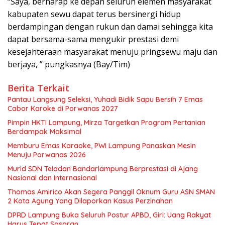
“Saya, berharap ke depan seluruh elemen masyarakat
kabupaten sewu dapat terus bersinergi hidup
berdampingan dengan rukun dan damai sehingga kita
dapat bersama-sama mengukir prestasi demi
kesejahteraan masyarakat menuju pringsewu maju dan
berjaya, ” pungkasnya (Bay/Tim)
Berita Terkait
Pantau Langsung Seleksi, Yuhadi Bidik Sapu Bersih 7 Emas
Cabor Karoke di Porwanas 2027
Pimpin HKTI Lampung, Mirza Targetkan Program Pertanian
Berdampak Maksimal
Memburu Emas Karaoke, PWI Lampung Panaskan Mesin
Menuju Porwanas 2026
Murid SDN Teladan Bandarlampung Berprestasi di Ajang
Nasional dan Internasional
Thomas Amirico Akan Segera Panggil Oknum Guru ASN SMAN
2 Kota Agung Yang Dilaporkan Kasus Perzinahan
DPRD Lampung Buka Seluruh Postur APBD, Giri: Uang Rakyat
Harus Tepat Sasaran