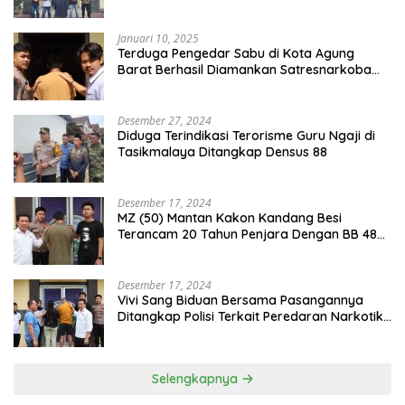
Pelaku Curat
Januari 10, 2025
Terduga Pengedar Sabu di Kota Agung
Barat Berhasil Diamankan Satresnarkoba
Polres Tanggamus
Desember 27, 2024
Diduga Terindikasi Terorisme Guru Ngaji di
Tasikmalaya Ditangkap Densus 88
Desember 17, 2024
MZ (50) Mantan Kakon Kandang Besi
Terancam 20 Tahun Penjara Dengan BB 48
Butir Pil Extacy
Desember 17, 2024
Vivi Sang Biduan Bersama Pasangannya
Ditangkap Polisi Terkait Peredaran Narkotika
dan Kepemilikan Senjata Api di Kota Agung
Selengkapnya