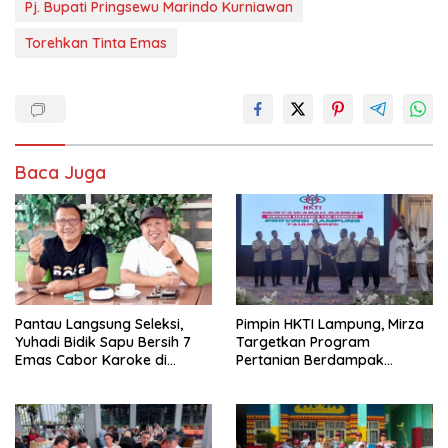
Pj. Bupati Pringsewu Marindo Kurniawan
Torehkan Tinta Emas
Baca Juga
Pantau Langsung Seleksi,
Pimpin HKTI Lampung, Mirza
Yuhadi Bidik Sapu Bersih 7
Targetkan Program
Emas Cabor Karoke di
Pertanian Berdampak
Porwanas 2027
Maksimal