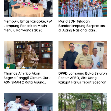
Memburu Emas Karaoke, PWI
Murid SDN Teladan
Lampung Panaskan Mesin
Bandarlampung Berprestasi
Menuju Porwanas 2026
di Ajang Nasional dan
Internasional
Thomas Amirico Akan
DPRD Lampung Buka Seluruh
Segera Panggil Oknum Guru
Postur APBD, Giri: Uang
ASN SMAN 2 Kota Agung
Rakyat Harus Tepat Sasaran
Yang Dilaporkan Kasus
Perzinahan