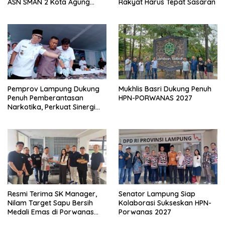
ASN SMAN 2 Kota Agung
Rakyat Harus Tepat Sasaran
Yang Dilaporkan Kasus
Perzinahan
Pemprov Lampung Dukung
Mukhlis Basri Dukung Penuh
Penuh Pemberantasan
HPN-PORWANAS 2027
Narkotika, Perkuat Sinergi
Jaga Keamanan Lampung
Resmi Terima SK Manager,
Senator Lampung Siap
Nilam Target Sapu Bersih
Kolaborasi Sukseskan HPN-
Medali Emas di Porwanas
Porwanas 2027
2027