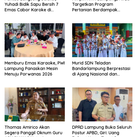
Yuhadi Bidik Sapu Bersih 7
Targetkan Program
Emas Cabor Karoke di
Pertanian Berdampak
Porwanas 2027
Maksimal
Memburu Emas Karaoke, PWI
Murid SDN Teladan
Lampung Panaskan Mesin
Bandarlampung Berprestasi
Menuju Porwanas 2026
di Ajang Nasional dan
Internasional
Thomas Amirico Akan
DPRD Lampung Buka Seluruh
Segera Panggil Oknum Guru
Postur APBD, Giri: Uang