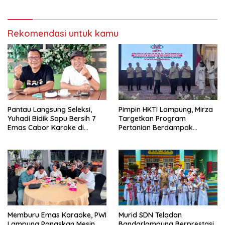
Rekomendasi untuk kamu
Pantau Langsung Seleksi,
Pimpin HKTI Lampung, Mirza
Yuhadi Bidik Sapu Bersih 7
Targetkan Program
Emas Cabor Karoke di
Pertanian Berdampak
Porwanas 2027
Maksimal
Memburu Emas Karaoke, PWI
Murid SDN Teladan
Lampung Panaskan Mesin
Bandarlampung Berprestasi