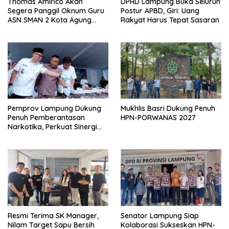
Thomas Amirico Akan
DPRD Lampung Buka Seluruh
Segera Panggil Oknum Guru
Postur APBD, Giri: Uang
ASN SMAN 2 Kota Agung
Rakyat Harus Tepat Sasaran
Yang Dilaporkan Kasus
Perzinahan
Pemprov Lampung Dukung
Mukhlis Basri Dukung Penuh
Penuh Pemberantasan
HPN-PORWANAS 2027
Narkotika, Perkuat Sinergi
Jaga Keamanan Lampung
Resmi Terima SK Manager,
Senator Lampung Siap
Nilam Target Sapu Bersih
Kolaborasi Sukseskan HPN-