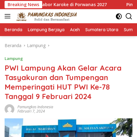
Langsung
as Cabor Karoke di Porwanas 2027
Breaking News
Pimpin HKTI Lampun
ke
konten
Beranda
Lampung Berjaya
Aceh
Sumatera Utara
Sumat
Beranda
Lampung
Lampung
PWI Lampung Akan Gelar Acara
Tasyakuran dan Tumpengan
Memperingati HUT PWI Ke-78
Tanggal 9 Februari 2024
Pamungkas Indonesia
Februari 7, 2024