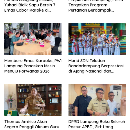
Yuhadi Bidik Sapu Bersih 7
Targetkan Program
Emas Cabor Karoke di
Pertanian Berdampak
Porwanas 2027
Maksimal
Memburu Emas Karaoke, PWI
Murid SDN Teladan
Lampung Panaskan Mesin
Bandarlampung Berprestasi
Menuju Porwanas 2026
di Ajang Nasional dan
Internasional
Thomas Amirico Akan
DPRD Lampung Buka Seluruh
Segera Panggil Oknum Guru
Postur APBD, Giri: Uang