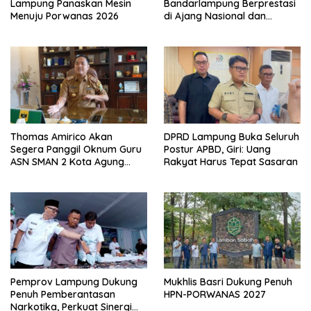
Lampung Panaskan Mesin
Bandarlampung Berprestasi
Menuju Porwanas 2026
di Ajang Nasional dan
Internasional
Thomas Amirico Akan
DPRD Lampung Buka Seluruh
Segera Panggil Oknum Guru
Postur APBD, Giri: Uang
ASN SMAN 2 Kota Agung
Rakyat Harus Tepat Sasaran
Yang Dilaporkan Kasus
Perzinahan
Pemprov Lampung Dukung
Mukhlis Basri Dukung Penuh
Penuh Pemberantasan
HPN-PORWANAS 2027
Narkotika, Perkuat Sinergi