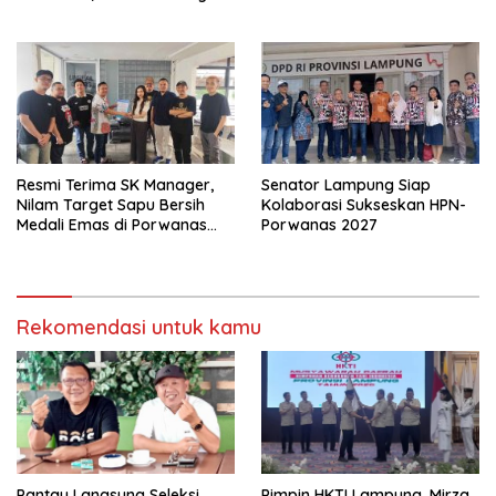
Jaga Keamanan Lampung
Resmi Terima SK Manager,
Senator Lampung Siap
Nilam Target Sapu Bersih
Kolaborasi Sukseskan HPN-
Medali Emas di Porwanas
Porwanas 2027
2027
Rekomendasi untuk kamu
Pantau Langsung Seleksi,
Pimpin HKTI Lampung, Mirza