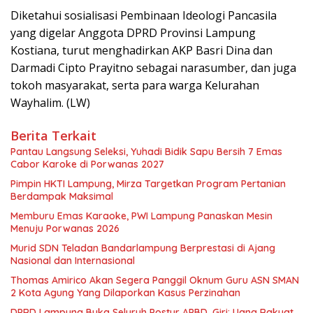
Diketahui sosialisasi Pembinaan Ideologi Pancasila
yang digelar Anggota DPRD Provinsi Lampung
Kostiana, turut menghadirkan AKP Basri Dina dan
Darmadi Cipto Prayitno sebagai narasumber, dan juga
tokoh masyarakat, serta para warga Kelurahan
Wayhalim. (LW)
Berita Terkait
Pantau Langsung Seleksi, Yuhadi Bidik Sapu Bersih 7 Emas
Cabor Karoke di Porwanas 2027
Pimpin HKTI Lampung, Mirza Targetkan Program Pertanian
Berdampak Maksimal
Memburu Emas Karaoke, PWI Lampung Panaskan Mesin
Menuju Porwanas 2026
Murid SDN Teladan Bandarlampung Berprestasi di Ajang
Nasional dan Internasional
Thomas Amirico Akan Segera Panggil Oknum Guru ASN SMAN
2 Kota Agung Yang Dilaporkan Kasus Perzinahan
DPRD Lampung Buka Seluruh Postur APBD, Giri: Uang Rakyat