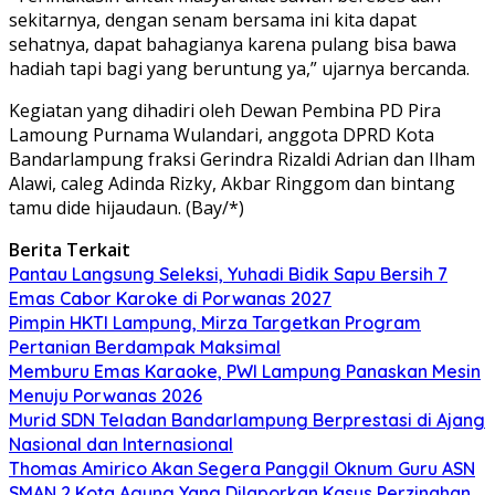
sekitarnya, dengan senam bersama ini kita dapat
sehatnya, dapat bahagianya karena pulang bisa bawa
hadiah tapi bagi yang beruntung ya,” ujarnya bercanda.
Kegiatan yang dihadiri oleh Dewan Pembina PD Pira
Lamoung Purnama Wulandari, anggota DPRD Kota
Bandarlampung fraksi Gerindra Rizaldi Adrian dan Ilham
Alawi, caleg Adinda Rizky, Akbar Ringgom dan bintang
tamu dide hijaudaun. (Bay/*)
Berita Terkait
Pantau Langsung Seleksi, Yuhadi Bidik Sapu Bersih 7
Emas Cabor Karoke di Porwanas 2027
Pimpin HKTI Lampung, Mirza Targetkan Program
Pertanian Berdampak Maksimal
Memburu Emas Karaoke, PWI Lampung Panaskan Mesin
Menuju Porwanas 2026
Murid SDN Teladan Bandarlampung Berprestasi di Ajang
Nasional dan Internasional
Thomas Amirico Akan Segera Panggil Oknum Guru ASN
SMAN 2 Kota Agung Yang Dilaporkan Kasus Perzinahan