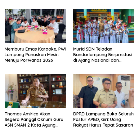
Porwanas 2027
Maksimal
Memburu Emas Karaoke, PWI
Murid SDN Teladan
Lampung Panaskan Mesin
Bandarlampung Berprestasi
Menuju Porwanas 2026
di Ajang Nasional dan
Internasional
Thomas Amirico Akan
DPRD Lampung Buka Seluruh
Segera Panggil Oknum Guru
Postur APBD, Giri: Uang
ASN SMAN 2 Kota Agung
Rakyat Harus Tepat Sasaran
Yang Dilaporkan Kasus
Perzinahan