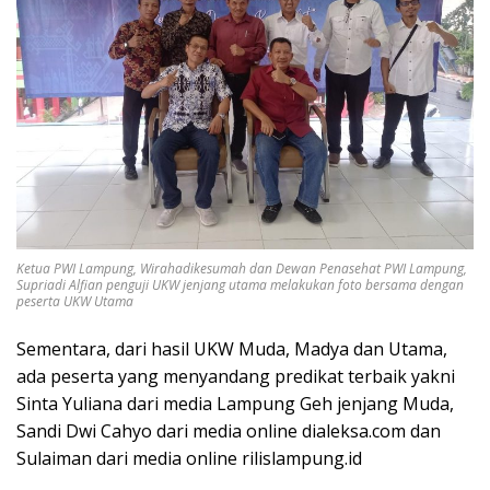
Ketua PWI Lampung, Wirahadikesumah dan Dewan Penasehat PWI Lampung,
Supriadi Alfian penguji UKW jenjang utama melakukan foto bersama dengan
peserta UKW Utama
Sementara, dari hasil UKW Muda, Madya dan Utama,
ada peserta yang menyandang predikat terbaik yakni
Sinta Yuliana dari media Lampung Geh jenjang Muda,
Sandi Dwi Cahyo dari media online dialeksa.com dan
Sulaiman dari media online rilislampung.id