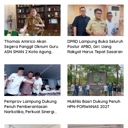
Thomas Amirico Akan
DPRD Lampung Buka Seluruh
Segera Panggil Oknum Guru
Postur APBD, Giri: Uang
ASN SMAN 2 Kota Agung
Rakyat Harus Tepat Sasaran
Yang Dilaporkan Kasus
Perzinahan
Pemprov Lampung Dukung
Mukhlis Basri Dukung Penuh
Penuh Pemberantasan
HPN-PORWANAS 2027
Narkotika, Perkuat Sinergi
Jaga Keamanan Lampung