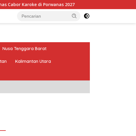
di Porwanas 2027
Pimpin HKTI Lampung, Mirza Targetk
Nusa Tenggara Barat
atan
Kalimantan Utara