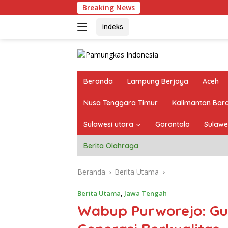
Langsung
Breaking News
Pantau La
ke
konten
Indeks
Beranda
Lampung Berjaya
Aceh
Nusa Tenggara Timur
Kalimantan Bar
Sulawesi utara
Gorontalo
Sulawe
Berita Olahraga
Beranda
Berita Utama
Berita Utama
,
Jawa Tengah
Wabup Purworejo: Gu