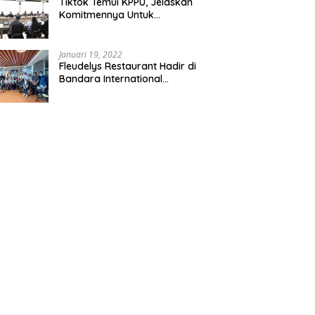
Tiktok Temui KPPU, Jelaskan
Komitmennya Untuk
Persaingan Sehat
Januari 19, 2022
Fleudelys Restaurant Hadir di
Bandara International
Soekarno-Hatta, Ala Italia Pizza