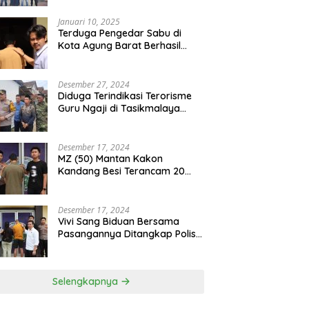
Pelaku Curat
Januari 10, 2025
Terduga Pengedar Sabu di
Kota Agung Barat Berhasil
Diamankan Satresnarkoba
Polres Tanggamus
Desember 27, 2024
Diduga Terindikasi Terorisme
Guru Ngaji di Tasikmalaya
Ditangkap Densus 88
Desember 17, 2024
MZ (50) Mantan Kakon
Kandang Besi Terancam 20
Tahun Penjara Dengan BB 48
Butir Pil Extacy
Desember 17, 2024
Vivi Sang Biduan Bersama
Pasangannya Ditangkap Polisi
Terkait Peredaran Narkotika
dan Kepemilikan Senjata Api di
Kota Agung
Selengkapnya