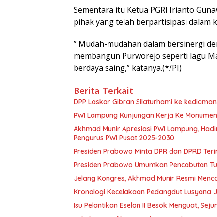
Sementara itu Ketua PGRI Irianto Gu
pihak yang telah berpartisipasi dalam
” Mudah-mudahan dalam bersinergi d
membangun Purworejo seperti lagu Mars
berdaya saing,” katanya.(*/PI)
Berita Terkait
DPP Laskar Gibran Silaturhami ke kediaman
PWI Lampung Kunjungan Kerja Ke Monumen P
Akhmad Munir Apresiasi PWI Lampung, Hadi
Pengurus PWI Pusat 2025-2030
Presiden Prabowo Minta DPR dan DPRD Teri
Presiden Prabowo Umumkan Pencabutan Tun
Jelang Kongres, Akhmad Munir Resmi Menca
Kronologi Kecelakaan Pedangdut Lusyana Jel
Isu Pelantikan Eselon II Besok Menguat, S