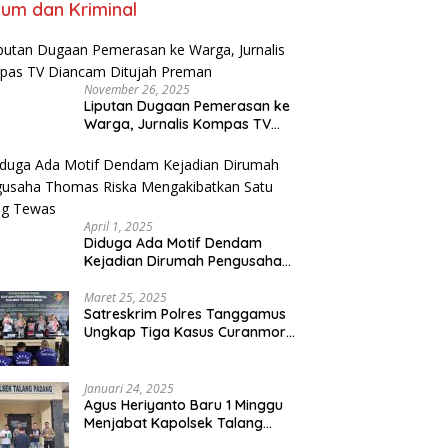
um dan Kriminal
November 26, 2025
Liputan Dugaan Pemerasan ke
Warga, Jurnalis Kompas TV
Diancam Ditujah Preman
April 1, 2025
Diduga Ada Motif Dendam
Kejadian Dirumah Pengusaha
Thomas Riska Mengakibatkan
Satu Orang Tewas
Maret 25, 2025
Satreskrim Polres Tanggamus
Ungkap Tiga Kasus Curanmor,
Lima Pelaku Ditangkap dan
Dua DPO
Januari 24, 2025
Agus Heriyanto Baru 1 Minggu
Menjabat Kapolsek Talang
Padang Langsung Ungkap