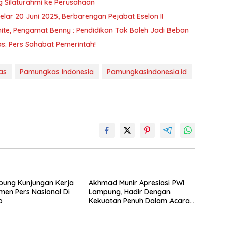
g Silaturahmi ke Perusahaan
elar 20 Juni 2025, Berbarengan Pejabat Eselon II
te, Pengamat Benny : Pendidikan Tak Boleh Jadi Beban
s: Pers Sahabat Pemerintah!
as
Pamungkas Indonesia
Pamungkasindonesia.id
pung Kunjungan Kerja
Akhmad Munir Apresiasi PWI
en Pers Nasional Di
Lampung, Hadir Dengan
o
Kekuatan Penuh Dalam Acara
Pelantikan Pengurus PWI Pusat
2025-2030