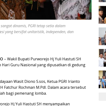
 sangat dinamis, PGRI tetap setia dalam
i yang bersifat unitaristik, independen, dan
JO
– Wakil Bupati Purworejo Hj Yuli Hastuti SH
n Hari Guru Nasional yang dipusatkan di gedung
dayaan Wasit Diono S.sos, Ketua PGRI Irianto
H Fatchur Rochman M.PdI. Dalam acara tersebut
iah bagi pemenang lomba.
rejo Hj Yuli Hastuti SH menyampaikan