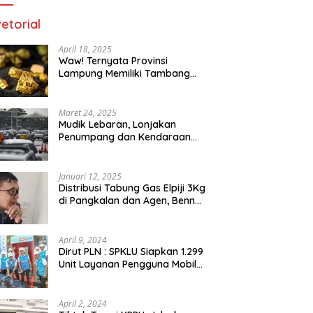
etorial
April 18, 2025
Waw! Ternyata Provinsi
Lampung Memiliki Tambang
Emas 669 Ribu Ton
Maret 24, 2025
Mudik Lebaran, Lonjakan
Penumpang dan Kendaraan
Sudah Padati Pelabuhan Merak
dan Bakauheni
Januari 12, 2025
Distribusi Tabung Gas Elpiji 3Kg
di Pangkalan dan Agen, Benny
N.A. Puspanegara Meminta
Pemda dan Pertamina Tegas
Dalam Pengawasan
April 9, 2024
Dirut PLN : SPKLU Siapkan 1.299
Unit Layanan Pengguna Mobil
Listrik Bagi Pemudik Se-
Indonesia
April 2, 2024