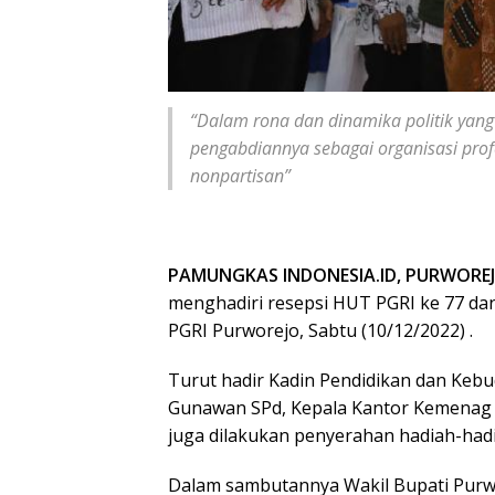
“Dalam rona dan dinamika politik yang
pengabdiannya sebagai organisasi profes
nonpartisan”
PAMUNGKAS INDONESIA.ID, PURWORE
menghadiri resepsi HUT PGRI ke 77 da
PGRI Purworejo, Sabtu (10/12/2022) .
Turut hadir Kadin Pendidikan dan Kebu
Gunawan SPd, Kepala Kantor Kemenag 
juga dilakukan penyerahan hadiah-had
Dalam sambutannya Wakil Bupati Purwo