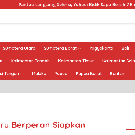
ngsung Seleksi, Yuhadi Bidik Sapu Bersih 7 Emas Cabor Karoke 
Sumatera Utara
Sumatera Barat
Yogyakarta
Bali
at
Kalimantan Tengah
Kalimantan Timur
Kalimantan Sel
si Tengah
Maluku
Papua
Papua Barat
Banten
ru Berperan Siapkan