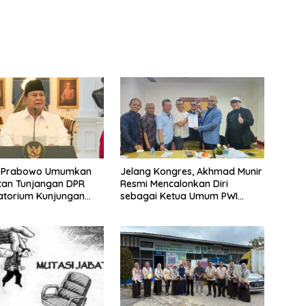
n Prabowo Umumkan
Jelang Kongres, Akhmad Munir
tan Tunjangan DPR
Resmi Mencalonkan Diri
atorium Kunjungan
sebagai Ketua Umum PWI
eri
Pusat