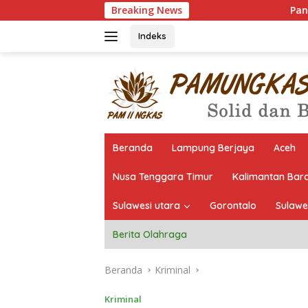
Langsung
Breaking News
Pantau Langsung Seleksi,
ke
konten
Indeks
Beranda
Lampung Berjaya
Aceh
Nusa Tenggara Timur
Kalimantan Bar
Sulawesi utara
Gorontalo
Sulawe
Berita Olahraga
Beranda
Kriminal
Kriminal