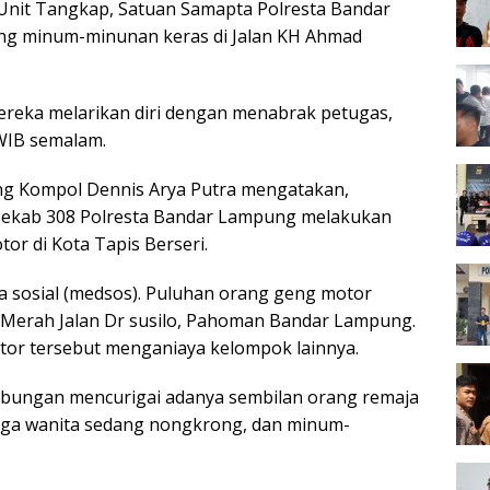
i Unit Tangkap, Satuan Samapta Polresta Bandar
ng minum-minunan keras di Jalan KH Ahmad
ereka melarikan diri dengan menabrak petugas,
 WIB semalam.
ng Kompol Dennis Arya Putra mengatakan,
 Tekab 308 Polresta Bandar Lampung melakukan
or di Kota Tapis Berseri.
ia sosial (medsos). Puluhan orang geng motor
 Merah Jalan Dr susilo, Pahoman Bandar Lampung.
r tersebut menganiaya kelompok lainnya.
 gabungan mencurigai adanya sembilan orang remaja
 tiga wanita sedang nongkrong, dan minum-