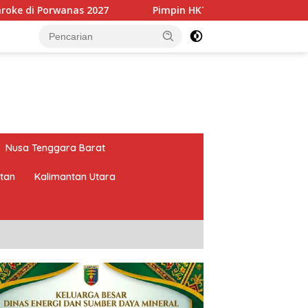
7
Pimpin HKTI Lampung, Mirza Targetkan Program Per
Nusa Tenggara Barat
atan
Kalimantan Utara