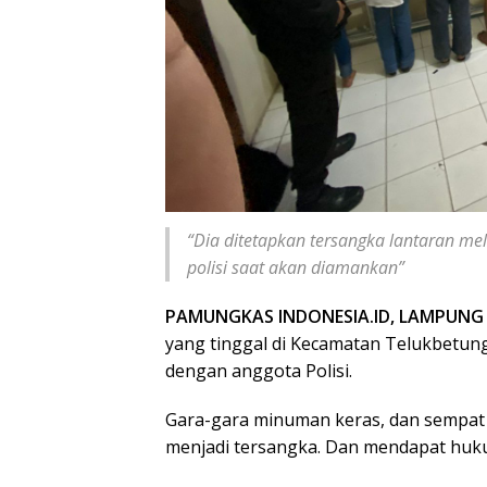
“Dia ditetapkan tersangka lantaran m
polisi saat akan diamankan”
PAMUNGKAS INDONESIA.ID, LAMPUNG
yang tinggal di Kecamatan Telukbetun
dengan anggota Polisi.
Gara-gara minuman keras, dan sempat 
menjadi tersangka. Dan mendapat huku