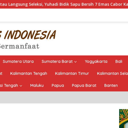
 Yuhadi Bidik Sapu Bersih 7 Emas Cabor Karoke di Porwanas 202
Sumatera Utara
Sumatera Barat
Yogyakarta
Bali
at
Kalimantan Tengah
Kalimantan Timur
Kalimantan Sel
si Tengah
Maluku
Papua
Papua Barat
Banten