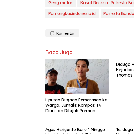
Geng motor
Kasat Reskrim Polresta B
Pamungkasindonesia.id
Polresta Band
Komentar
Baca Juga
Diduga 
Kejadia
Thomas 
Satu Or
Liputan Dugaan Pemerasan ke
Warga, Jurnalis Kompas TV
Diancam Ditujah Preman
Agus Heriyanto Baru 1 Minggu
Terduga 