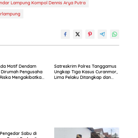
andar Lampung Kompol Dennis Arya Putra
arlampung
Ada Motif Dendam
Satreskrim Polres Tanggamus
n Dirumah Pengusaha
Ungkap Tiga Kasus Curanmor,
Riska Mengakibatkan
Lima Pelaku Ditangkap dan
ang Tewas
Dua DPO
Pengedar Sabu di