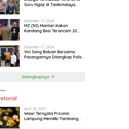
Guru Ngaji di Tasikmalaya
Ditangkap Densus 88
Desember 17, 2024
MZ (50) Mantan Kakon
Kandang Besi Terancam 20
Tahun Penjara Dengan BB 48
Butir Pil Extacy
Desember 17, 2024
Vivi Sang Biduan Bersama
Pasangannya Ditangkap Polisi
Terkait Peredaran Narkotika
dan Kepemilikan Senjata Api di
Kota Agung
Selengkapnya
etorial
April 18, 2025
Waw! Ternyata Provinsi
Lampung Memiliki Tambang
Emas 669 Ribu Ton