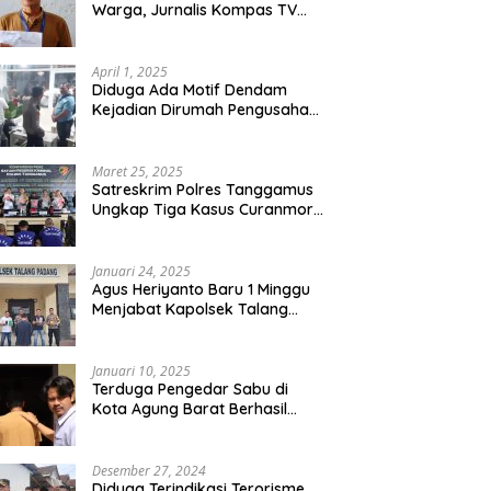
Warga, Jurnalis Kompas TV
Diancam Ditujah Preman
April 1, 2025
Diduga Ada Motif Dendam
Kejadian Dirumah Pengusaha
Thomas Riska Mengakibatkan
Satu Orang Tewas
Maret 25, 2025
Satreskrim Polres Tanggamus
Ungkap Tiga Kasus Curanmor,
Lima Pelaku Ditangkap dan
Dua DPO
Januari 24, 2025
Agus Heriyanto Baru 1 Minggu
Menjabat Kapolsek Talang
Padang Langsung Ungkap
Pelaku Curat
Januari 10, 2025
Terduga Pengedar Sabu di
Kota Agung Barat Berhasil
Diamankan Satresnarkoba
Polres Tanggamus
Desember 27, 2024
Diduga Terindikasi Terorisme