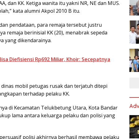
AA, dan KK. Ketiga wanita itu yakni NR, NE dan MUS.
ah,” kata alumni Akpol 2010 B itu.
dan pendataan, para remaja tersebut justru
nya remaja berinisial KK (20), menabrak sepeda
a yang dikendarainya.
isa Diefisiensi Rp692 Miliar, Khoir: Secepatnya
dinas mobil petugas rusak dan terjatuh ditepi
nangkapan terhadap pelaku KK.
Adv
nya di Kecamatan Telukbetung Utara, Kota Bandar
kup lama antara keluarga pelaku dan polisi yang
ersuasif polisi akhirnya berhasil membawa pelaku