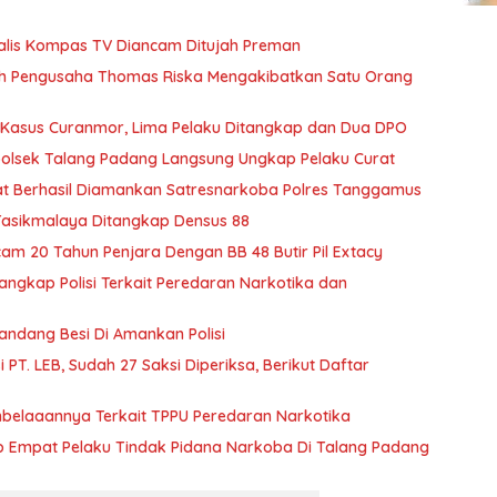
alis Kompas TV Diancam Ditujah Preman
ah Pengusaha Thomas Riska Mengakibatkan Satu Orang
 Kasus Curanmor, Lima Pelaku Ditangkap dan Dua DPO
polsek Talang Padang Langsung Ungkap Pelaku Curat
at Berhasil Diamankan Satresnarkoba Polres Tanggamus
 Tasikmalaya Ditangkap Densus 88
m 20 Tahun Penjara Dengan BB 48 Butir Pil Extacy
ngkap Polisi Terkait Peredaran Narkotika dan
ndang Besi Di Amankan Polisi
 PT. LEB, Sudah 27 Saksi Diperiksa, Berikut Daftar
elaaannya Terkait TPPU Peredaran Narkotika
 Empat Pelaku Tindak Pidana Narkoba Di Talang Padang