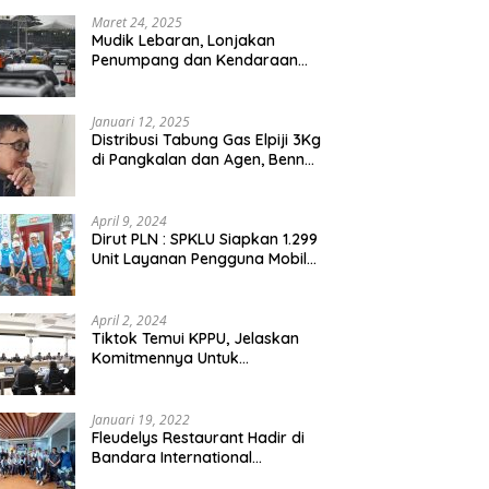
Maret 24, 2025
Mudik Lebaran, Lonjakan
Penumpang dan Kendaraan
Sudah Padati Pelabuhan Merak
dan Bakauheni
Januari 12, 2025
Distribusi Tabung Gas Elpiji 3Kg
di Pangkalan dan Agen, Benny
N.A. Puspanegara Meminta
Pemda dan Pertamina Tegas
Dalam Pengawasan
April 9, 2024
Dirut PLN : SPKLU Siapkan 1.299
Unit Layanan Pengguna Mobil
Listrik Bagi Pemudik Se-
Indonesia
April 2, 2024
Tiktok Temui KPPU, Jelaskan
Komitmennya Untuk
Persaingan Sehat
Januari 19, 2022
Fleudelys Restaurant Hadir di
Bandara International
Soekarno-Hatta, Ala Italia Pizza