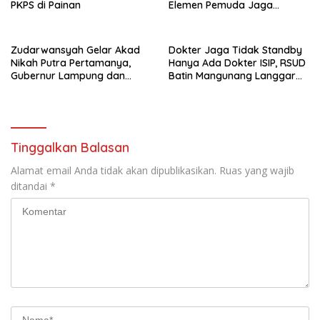
PKPS di Painan
Elemen Pemuda Jaga
Kondusivitas
Zudarwansyah Gelar Akad
Dokter Jaga Tidak Standby
Nikah Putra Pertamanya,
Hanya Ada Dokter ISIP, RSUD
Gubernur Lampung dan
Batin Mangunang Langgar
Bupati Tanggamus Jadi
SOP Pelayanan
Saksi Nikah
Tinggalkan Balasan
Alamat email Anda tidak akan dipublikasikan.
Ruas yang wajib
ditandai
*