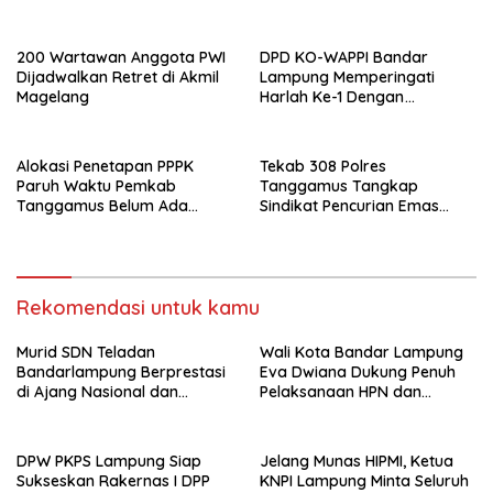
Bupati Tanggamus Jadi
SOP Pelayanan
Saksi Nikah
200 Wartawan Anggota PWI
DPD KO-WAPPI Bandar
Dijadwalkan Retret di Akmil
Lampung Memperingati
Magelang
Harlah Ke-1 Dengan
Semangat Mengabdi
Alokasi Penetapan PPPK
Tekab 308 Polres
Paruh Waktu Pemkab
Tanggamus Tangkap
Tanggamus Belum Ada
Sindikat Pencurian Emas
Kejelasan
Total Ratusan Juta
Rekomendasi untuk kamu
Murid SDN Teladan
Wali Kota Bandar Lampung
Bandarlampung Berprestasi
Eva Dwiana Dukung Penuh
di Ajang Nasional dan
Pelaksanaan HPN dan
Internasional
Porwanas 2027
DPW PKPS Lampung Siap
Jelang Munas HIPMI, Ketua
Sukseskan Rakernas I DPP
KNPI Lampung Minta Seluruh