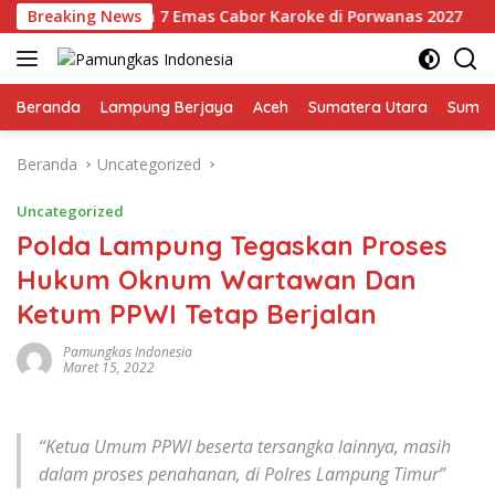
Langsung
 Sapu Bersih 7 Emas Cabor Karoke di Porwanas 2027
Breaking News
Pim
ke
konten
Beranda
Lampung Berjaya
Aceh
Sumatera Utara
Sumat
Beranda
Uncategorized
Uncategorized
Polda Lampung Tegaskan Proses
Hukum Oknum Wartawan Dan
Ketum PPWI Tetap Berjalan
Pamungkas Indonesia
Maret 15, 2022
“Ketua Umum PPWI beserta tersangka lainnya, masih
dalam proses penahanan, di Polres Lampung Timur”