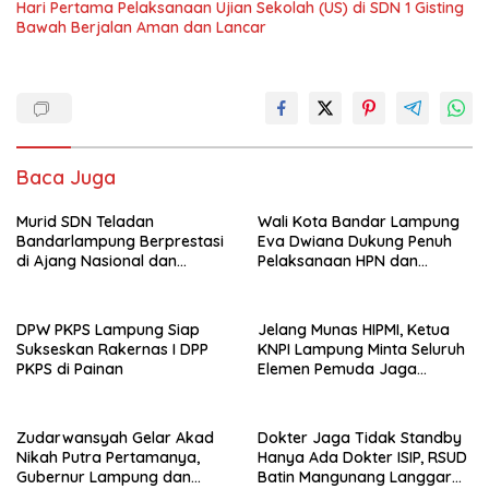
Hari Pertama Pelaksanaan Ujian Sekolah (US) di SDN 1 Gisting
Bawah Berjalan Aman dan Lancar
Baca Juga
Murid SDN Teladan
Wali Kota Bandar Lampung
Bandarlampung Berprestasi
Eva Dwiana Dukung Penuh
di Ajang Nasional dan
Pelaksanaan HPN dan
Internasional
Porwanas 2027
DPW PKPS Lampung Siap
Jelang Munas HIPMI, Ketua
Sukseskan Rakernas I DPP
KNPI Lampung Minta Seluruh
PKPS di Painan
Elemen Pemuda Jaga
Kondusivitas
Zudarwansyah Gelar Akad
Dokter Jaga Tidak Standby
Nikah Putra Pertamanya,
Hanya Ada Dokter ISIP, RSUD
Gubernur Lampung dan
Batin Mangunang Langgar