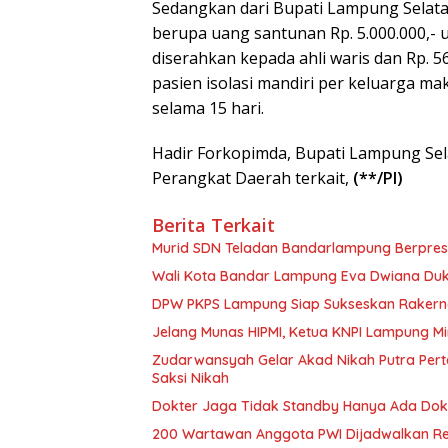
Sedangkan dari Bupati Lampung Sela
berupa uang santunan Rp. 5.000.000,-
diserahkan kepada ahli waris dan Rp. 
pasien isolasi mandiri per keluarga ma
selama 15 hari.
Hadir Forkopimda, Bupati Lampung Sel
Perangkat Daerah terkait,
(**/PI)
Berita Terkait
Murid SDN Teladan Bandarlampung Berpresta
Wali Kota Bandar Lampung Eva Dwiana Du
DPW PKPS Lampung Siap Sukseskan Rakernas
Jelang Munas HIPMI, Ketua KNPI Lampung M
Zudarwansyah Gelar Akad Nikah Putra Per
Saksi Nikah
Dokter Jaga Tidak Standby Hanya Ada Dokt
200 Wartawan Anggota PWI Dijadwalkan Ret