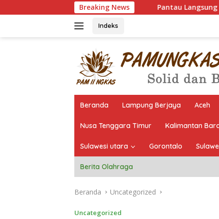
Langsung
Pantau Langsung Seleksi, Yuhadi Bidik S
Breaking News
ke
konten
Indeks
Beranda
Lampung Berjaya
Aceh
Nusa Tenggara Timur
Kalimantan Bar
Sulawesi utara
Gorontalo
Sulawe
Berita Olahraga
Beranda
Uncategorized
Uncategorized