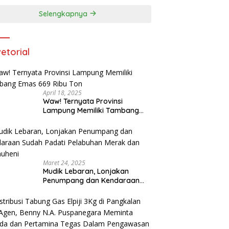
dan Kepemilikan Senjata Api di
Selengkapnya
Kota Agung
etorial
April 18, 2025
Waw! Ternyata Provinsi
Lampung Memiliki Tambang
Emas 669 Ribu Ton
Maret 24, 2025
Mudik Lebaran, Lonjakan
Penumpang dan Kendaraan
Sudah Padati Pelabuhan Merak
dan Bakauheni