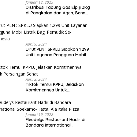
Januari 12, 2025
Distribusi Tabung Gas Elpiji 3Kg
di Pangkalan dan Agen, Benny
N.A. Puspanegara Meminta
Pemda dan Pertamina Tegas
Dalam Pengawasan
April 9, 2024
Dirut PLN : SPKLU Siapkan 1.299
Unit Layanan Pengguna Mobil
Listrik Bagi Pemudik Se-
Indonesia
April 2, 2024
Tiktok Temui KPPU, Jelaskan
Komitmennya Untuk
Persaingan Sehat
Januari 19, 2022
Fleudelys Restaurant Hadir di
Bandara International
Soekarno-Hatta, Ala Italia Pizza