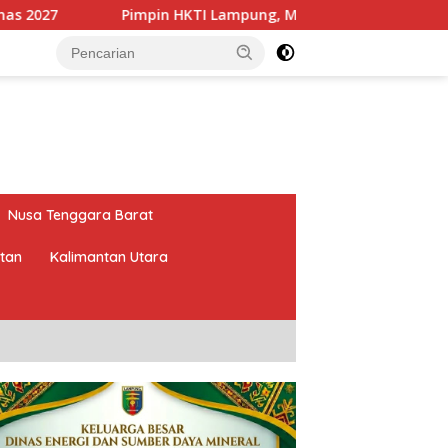
n HKTI Lampung, Mirza Targetkan Program Pertanian Berdamp
Nusa Tenggara Barat
atan
Kalimantan Utara