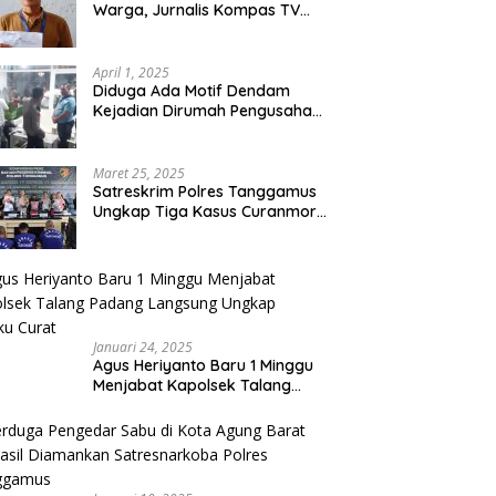
Warga, Jurnalis Kompas TV
Diancam Ditujah Preman
April 1, 2025
Diduga Ada Motif Dendam
Kejadian Dirumah Pengusaha
Thomas Riska Mengakibatkan
Satu Orang Tewas
Maret 25, 2025
Satreskrim Polres Tanggamus
Ungkap Tiga Kasus Curanmor,
Lima Pelaku Ditangkap dan
Dua DPO
Januari 24, 2025
Agus Heriyanto Baru 1 Minggu
Menjabat Kapolsek Talang
Padang Langsung Ungkap
Pelaku Curat