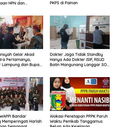
PKPS di Painan
naan HPN dan
s 2027
nsyah Gelar Akad
Dokter Jaga Tidak Standby
tra Pertamanya,
Hanya Ada Dokter ISIP, RSUD
r Lampung dan Bupati
Batin Mangunang Langgar SOP
s Jadi Saksi Nikah
Pelayanan
WAPPI Bandar
Alokasi Penetapan PPPK Paruh
 Memperingati Harlah
Waktu Pemkab Tanggamus
ngan Semangat
Belum Ada Kejelasan