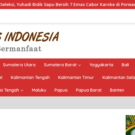
apu Bersih 7 Emas Cabor Karoke di Porwanas 2027
Pimpi
Sumatera Utara
Sumatera Barat
Yogyakarta
Bali
at
Kalimantan Tengah
Kalimantan Timur
Kalimantan Sel
si Tengah
Maluku
Papua
Papua Barat
Banten