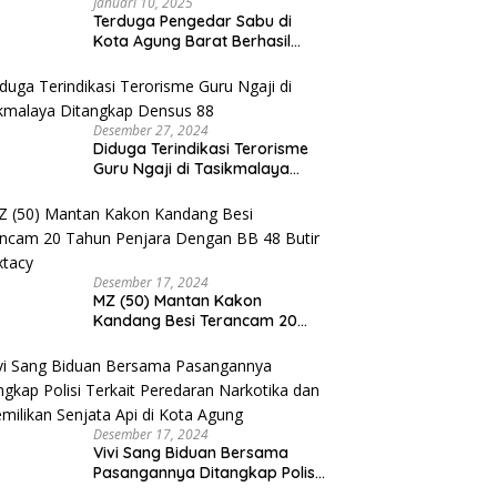
Januari 10, 2025
Terduga Pengedar Sabu di
Kota Agung Barat Berhasil
Diamankan Satresnarkoba
Polres Tanggamus
Desember 27, 2024
Diduga Terindikasi Terorisme
Guru Ngaji di Tasikmalaya
Ditangkap Densus 88
Desember 17, 2024
MZ (50) Mantan Kakon
Kandang Besi Terancam 20
Tahun Penjara Dengan BB 48
Butir Pil Extacy
Desember 17, 2024
Vivi Sang Biduan Bersama
Pasangannya Ditangkap Polisi
Terkait Peredaran Narkotika