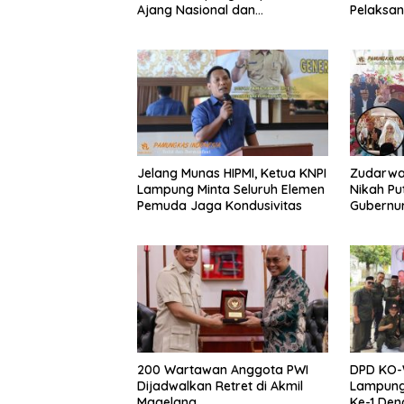
Ajang Nasional dan
Pelaksa
Internasional
Porwana
Jelang Munas HIPMI, Ketua KNPI
Zudarwa
Lampung Minta Seluruh Elemen
Nikah Pu
Pemuda Jaga Kondusivitas
Gubernu
Tanggamu
200 Wartawan Anggota PWI
DPD KO-
Dijadwalkan Retret di Akmil
Lampung
Magelang
Ke-1 De