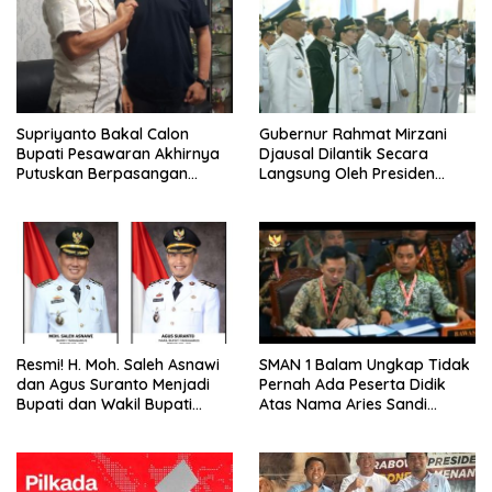
Supriyanto Bakal Calon
Gubernur Rahmat Mirzani
Bupati Pesawaran Akhirnya
Djausal Dilantik Secara
Putuskan Berpasangan
Langsung Oleh Presiden
Dengan Ahmad Kennedy
Prabowo Subianto
Resmi! H. Moh. Saleh Asnawi
SMAN 1 Balam Ungkap Tidak
dan Agus Suranto Menjadi
Pernah Ada Peserta Didik
Bupati dan Wakil Bupati
Atas Nama Aries Sandi
Tanggamus Periode 2025-
Darma Putra Kelulusan 1994
2030
Maupun 1995