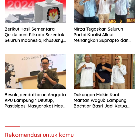
Berikut Hasil Sementara
Mirza Tegaskan Seluruh
Quickcount Pilkada Serentak
Partai Koalisi Allout
Seluruh Indonesia, Khususnya
Menangkan Suprapto dan
Provinsi Lampung
Fuad Amrulloh di Pilkada
Mesuji
Besok, pendaftaran Anggota
Dukungan Makin Kuat,
KPU Lampung 1 Ditutup,
Mantan Wagub Lampung
Pastisipasi Masyarakat Masih
Bachtiar Basri Jadi Ketua
Tergolong Rendah
Tim Pemenangan Mirza-
Jihan
Rekomendasi untuk kamu