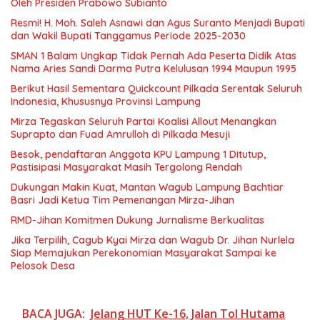
Oleh Presiden Prabowo Subianto
Resmi! H. Moh. Saleh Asnawi dan Agus Suranto Menjadi Bupati
dan Wakil Bupati Tanggamus Periode 2025-2030
SMAN 1 Balam Ungkap Tidak Pernah Ada Peserta Didik Atas
Nama Aries Sandi Darma Putra Kelulusan 1994 Maupun 1995
Berikut Hasil Sementara Quickcount Pilkada Serentak Seluruh
Indonesia, Khususnya Provinsi Lampung
Mirza Tegaskan Seluruh Partai Koalisi Allout Menangkan
Suprapto dan Fuad Amrulloh di Pilkada Mesuji
Besok, pendaftaran Anggota KPU Lampung 1 Ditutup,
Pastisipasi Masyarakat Masih Tergolong Rendah
Dukungan Makin Kuat, Mantan Wagub Lampung Bachtiar
Basri Jadi Ketua Tim Pemenangan Mirza-Jihan
RMD-Jihan Komitmen Dukung Jurnalisme Berkualitas
Jika Terpilih, Cagub Kyai Mirza dan Wagub Dr. Jihan Nurlela
Siap Memajukan Perekonomian Masyarakat Sampai ke
Pelosok Desa
BACA JUGA:
Jelang HUT Ke-16, Jalan Tol Hutama