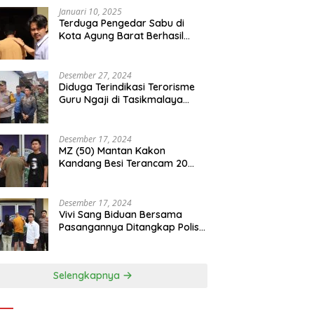
Januari 10, 2025
Terduga Pengedar Sabu di
Kota Agung Barat Berhasil
Diamankan Satresnarkoba
Polres Tanggamus
Desember 27, 2024
Diduga Terindikasi Terorisme
Guru Ngaji di Tasikmalaya
Ditangkap Densus 88
Desember 17, 2024
MZ (50) Mantan Kakon
Kandang Besi Terancam 20
Tahun Penjara Dengan BB 48
Butir Pil Extacy
Desember 17, 2024
Vivi Sang Biduan Bersama
Pasangannya Ditangkap Polisi
Terkait Peredaran Narkotika
dan Kepemilikan Senjata Api di
Kota Agung
Selengkapnya