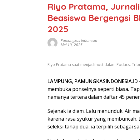
Riyo Pratama, Jurnal
Beasiswa Bergengsi B
2025
Pamungkas Indonesia
Mei 19, 2025
Riyo Pratama saat menjadi host dalam Podacst Tribu
LAMPUNG, PAMUNGKASINDONESIA.ID
membuka ponselnya seperti biasa. Tapi 
namanya tertera dalam daftar 45 pener
Sejenak ia diam. Lalu menunduk. Air ma
karena rasa syukur yang membuncah. Da
seleksi tahap dua, ia terpilih sebagai s