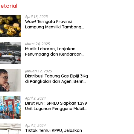
etorial
April 18, 2025
Waw! Ternyata Provinsi
Lampung Memiliki Tambang
Emas 669 Ribu Ton
Maret 24, 2025
Mudik Lebaran, Lonjakan
Penumpang dan Kendaraan
Sudah Padati Pelabuhan Merak
dan Bakauheni
Januari 12, 2025
Distribusi Tabung Gas Elpiji 3Kg
di Pangkalan dan Agen, Benny
N.A. Puspanegara Meminta
Pemda dan Pertamina Tegas
Dalam Pengawasan
April 9, 2024
Dirut PLN : SPKLU Siapkan 1.299
Unit Layanan Pengguna Mobil
Listrik Bagi Pemudik Se-
Indonesia
April 2, 2024
Tiktok Temui KPPU, Jelaskan