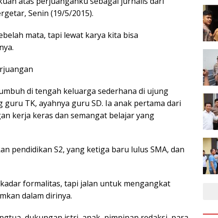
kuan atas perjuanganku sebagai jurnalis dari
rgetar, Senin (19/5/2015).
elah mata, tapi lewat karya kita bisa
nya.
erjuangan
 tumbuh di tengah keluarga sederhana di ujung
 guru TK, ayahnya guru SD. Ia anak pertama dari
an kerja keras dan semangat belajar yang
n pendidikan S2, yang ketiga baru lulus SMA, dan
kadar formalitas, tapi jalan untuk mengangkat
amkan dalam dirinya.
angtua, dukungan istri, anak, pimpinan redaksi, para