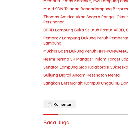
Memburu Emas Karaoke, PWI Lampung Pana
Murid SDN Teladan Bandarlampung Berpresta
Thomas Amirico Akan Segera Panggil Oknu
Perzinahan
DPRD Lampung Buka Seluruh Postur APBD, G
Pemprov Lampung Dukung Penuh Pemberant
Lampung
Mukhlis Basri Dukung Penuh HPN-PORWANA
Resmi Terima SK Manager, Nilam Target Sa
Senator Lampung Siap Kolaborasi Suksesk
Bullying Digital Ancam Kesehatan Mental
Langkah Bersejarah: Kampus Unggul IIB Da
Komentar
Baca Juga