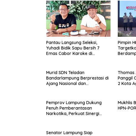
Pantau Langsung Seleksi,
Pimpin H
Yuhadi Bidik Sapu Bersih 7
Targetka
Emas Cabor Karoke di
Berdamp
Porwanas 2027
Murid SDN Teladan
Thomas 
Bandarlampung Berprestasi di
Panggil
Ajang Nasional dan
2 Kota A
Internasional
Kasus Pe
Pemprov Lampung Dukung
Mukhlis 
Penuh Pemberantasan
HPN-PO
Narkotika, Perkuat Sinergi
Jaga Keamanan Lampung
Senator Lampung Siap