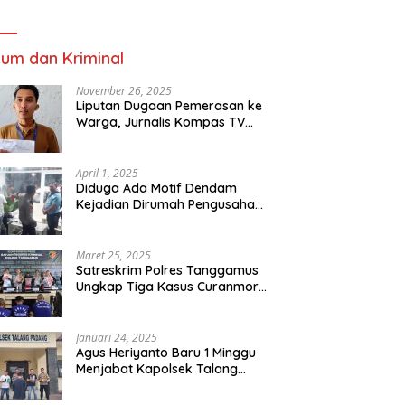
um dan Kriminal
November 26, 2025
Liputan Dugaan Pemerasan ke
Warga, Jurnalis Kompas TV
Diancam Ditujah Preman
April 1, 2025
Diduga Ada Motif Dendam
Kejadian Dirumah Pengusaha
Thomas Riska Mengakibatkan
Satu Orang Tewas
Maret 25, 2025
Satreskrim Polres Tanggamus
Ungkap Tiga Kasus Curanmor,
Lima Pelaku Ditangkap dan
Dua DPO
Januari 24, 2025
Agus Heriyanto Baru 1 Minggu
Menjabat Kapolsek Talang
Padang Langsung Ungkap
Pelaku Curat