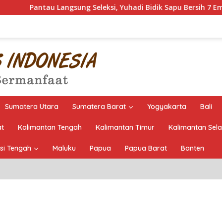
angsung Seleksi, Yuhadi Bidik Sapu Bersih 7 Emas Cabor Karoke
Sumatera Utara
Sumatera Barat
Yogyakarta
Bali
at
Kalimantan Tengah
Kalimantan Timur
Kalimantan Sel
si Tengah
Maluku
Papua
Papua Barat
Banten