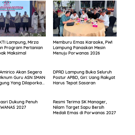
KTI Lampung, Mirza
Memburu Emas Karaoke, PWI
n Program Pertanian
Lampung Panaskan Mesin
ak Maksimal
Menuju Porwanas 2026
Amirico Akan Segera
DPRD Lampung Buka Seluruh
 Oknum Guru ASN SMAN
Postur APBD, Giri: Uang Rakyat
gung Yang Dilaporkan
Harus Tepat Sasaran
rzinahan
Basri Dukung Penuh
Resmi Terima SK Manager,
RWANAS 2027
Nilam Target Sapu Bersih
Medali Emas di Porwanas 2027