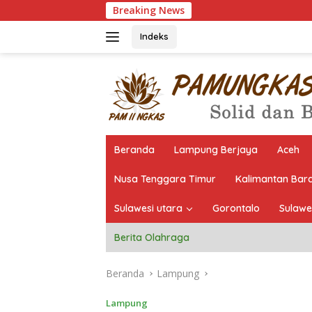
Langsung
Breaking News
Pantau L
ke
konten
Indeks
Beranda
Lampung Berjaya
Aceh
Nusa Tenggara Timur
Kalimantan Bar
Sulawesi utara
Gorontalo
Sulawe
Berita Olahraga
Beranda
Lampung
Lampung