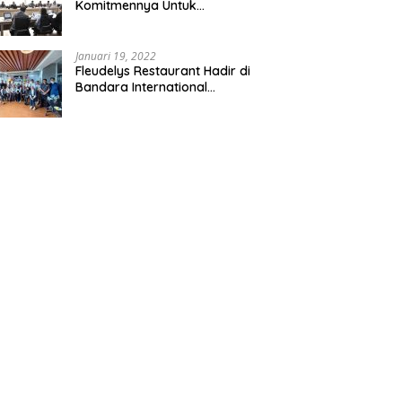
Komitmennya Untuk
Persaingan Sehat
Januari 19, 2022
Fleudelys Restaurant Hadir di
Bandara International
Soekarno-Hatta, Ala Italia Pizza