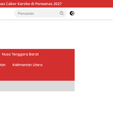
 di Porwanas 2027
Pimpin HKTI Lampung, Mirza Target
Nusa Tenggara Barat
atan
Kalimantan Utara