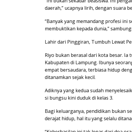
“Ini bukan sekadar beasiswa. Ini penga
daerah,” ucapnya lirih, dengan suara be
“Banyak yang memandang profesi ini seb
membuktikan kepada dunia,” sambung
Lahir dari Pinggiran, Tumbuh Lewat P
Riyo bukan berasal dari kota besar. Ia
Kabupaten di Lampung. Ibunya seorang
empat bersaudara, terbiasa hidup deng
ditanamkan sejak kecil.
Adiknya yang kedua sudah menyelesaika
si bungsu kini duduk di kelas 3.
Bagi keluarganya, pendidikan bukan se
derajat hidup, hal itu yang selalu ditan
“Keberhasilan ini tak lepas dari doa or