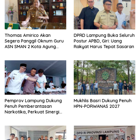
Thomas Amirico Akan
DPRD Lampung Buka Seluruh
Segera Panggil Oknum Guru
Postur APBD, Giri: Uang
ASN SMAN 2 Kota Agung
Rakyat Harus Tepat Sasaran
Yang Dilaporkan Kasus
Perzinahan
Pemprov Lampung Dukung
Mukhlis Basri Dukung Penuh
Penuh Pemberantasan
HPN-PORWANAS 2027
Narkotika, Perkuat Sinergi
Jaga Keamanan Lampung