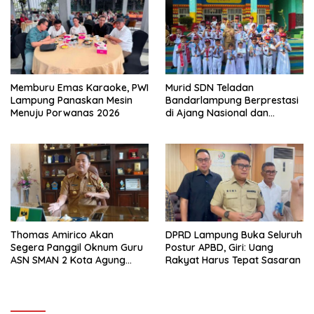
Memburu Emas Karaoke, PWI
Murid SDN Teladan
Lampung Panaskan Mesin
Bandarlampung Berprestasi
Menuju Porwanas 2026
di Ajang Nasional dan
Internasional
Thomas Amirico Akan
DPRD Lampung Buka Seluruh
Segera Panggil Oknum Guru
Postur APBD, Giri: Uang
ASN SMAN 2 Kota Agung
Rakyat Harus Tepat Sasaran
Yang Dilaporkan Kasus
Perzinahan