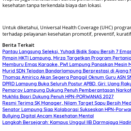
kesehatan tanpa terkendala biaya dan lokasi.
Untuk diketahui, Universal Health Coverage (UHC) progra
terhadap pelayanan kesehatan promotif, preventif, kuratif 
Berita Terkait
Pantau Langsung Seleksi, Yuhadi Bidik Sapu Bersih 7 Em
Pimpin HKTI Lampung, Mirza Targetkan Program Pertan
Memburu Emas Karaoke, PWI Lampung Panaskan Mesin M
Murid SDN Teladan Bandarlampung Berprestasi di Ajang N
Thomas Amirico Akan Segera Panggil Oknum Guru ASN SM
DPRD Lampung Buka Seluruh Postur APBD, Giri: Uang Rak
Pemprov Lampung Dukung Penuh Pemberantasan Narkoti
Mukhlis Basri Dukung Penuh HPN-PORWANAS 2027
Resmi Terima SK Manager, Nilam Target Sapu Bersih Med
Senator Lampung Siap Kolaborasi Sukseskan HPN-Porwa
Bullying Digital Ancam Kesehatan Mental
Langkah Bersejarah: Kampus Unggul IIB Darmajaya Hadi