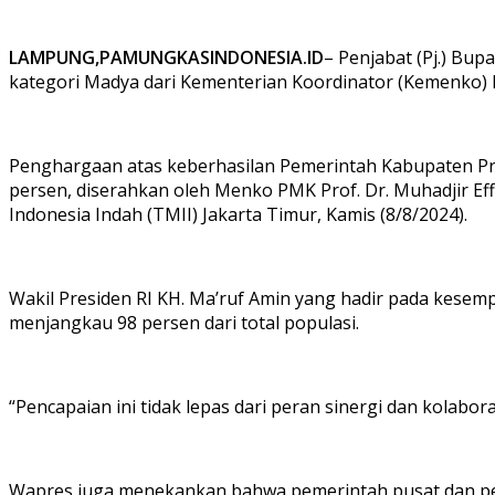
LAMPUNG,PAMUNGKASINDONESIA.ID
– Penjabat (Pj.) Bu
kategori Madya dari Kementerian Koordinator (Kemenko)
Penghargaan atas keberhasilan Pemerintah Kabupaten Pr
persen, diserahkan oleh Menko PMK Prof. Dr. Muhadjir E
Indonesia Indah (TMII) Jakarta Timur, Kamis (8/8/2024).
Wakil Presiden RI KH. Ma’ruf Amin yang hadir pada kesem
menjangkau 98 persen dari total populasi.
“Pencapaian ini tidak lepas dari peran sinergi dan kolabo
Wapres juga menekankan bahwa pemerintah pusat dan pem