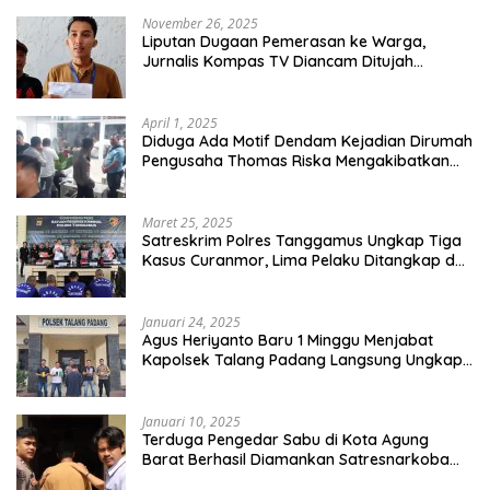
November 26, 2025
Liputan Dugaan Pemerasan ke Warga,
Jurnalis Kompas TV Diancam Ditujah
Preman
April 1, 2025
Diduga Ada Motif Dendam Kejadian Dirumah
Pengusaha Thomas Riska Mengakibatkan
Satu Orang Tewas
Maret 25, 2025
Satreskrim Polres Tanggamus Ungkap Tiga
Kasus Curanmor, Lima Pelaku Ditangkap dan
Dua DPO
Januari 24, 2025
Agus Heriyanto Baru 1 Minggu Menjabat
Kapolsek Talang Padang Langsung Ungkap
Pelaku Curat
Januari 10, 2025
Terduga Pengedar Sabu di Kota Agung
Barat Berhasil Diamankan Satresnarkoba
Polres Tanggamus