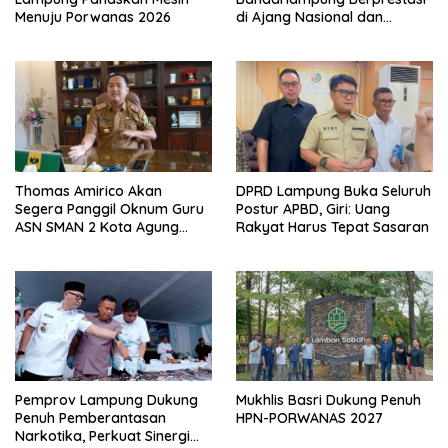
Menuju Porwanas 2026
di Ajang Nasional dan
Internasional
Thomas Amirico Akan
DPRD Lampung Buka Seluruh
Segera Panggil Oknum Guru
Postur APBD, Giri: Uang
ASN SMAN 2 Kota Agung
Rakyat Harus Tepat Sasaran
Yang Dilaporkan Kasus
Perzinahan
Pemprov Lampung Dukung
Mukhlis Basri Dukung Penuh
Penuh Pemberantasan
HPN-PORWANAS 2027
Narkotika, Perkuat Sinergi