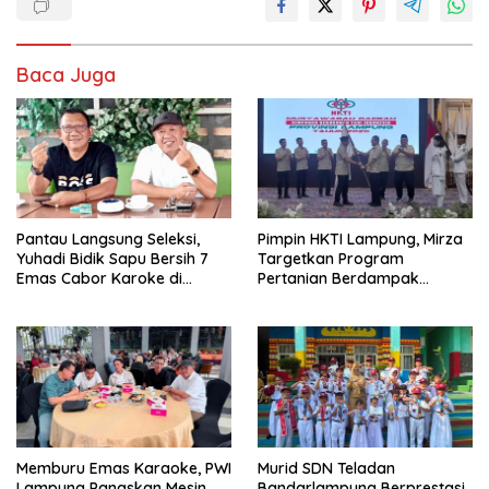
Baca Juga
Pantau Langsung Seleksi,
Pimpin HKTI Lampung, Mirza
Yuhadi Bidik Sapu Bersih 7
Targetkan Program
Emas Cabor Karoke di
Pertanian Berdampak
Porwanas 2027
Maksimal
Memburu Emas Karaoke, PWI
Murid SDN Teladan
Lampung Panaskan Mesin
Bandarlampung Berprestasi