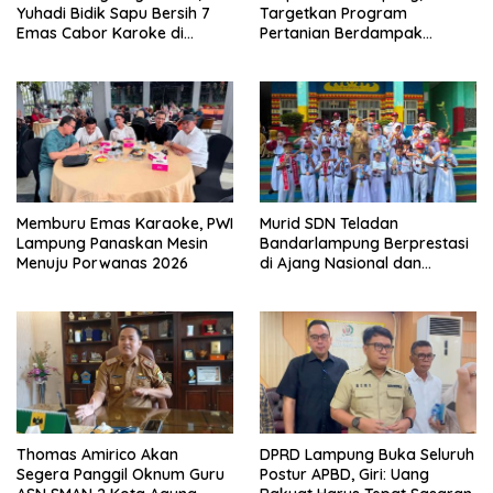
Yuhadi Bidik Sapu Bersih 7
Targetkan Program
Emas Cabor Karoke di
Pertanian Berdampak
Porwanas 2027
Maksimal
Memburu Emas Karaoke, PWI
Murid SDN Teladan
Lampung Panaskan Mesin
Bandarlampung Berprestasi
Menuju Porwanas 2026
di Ajang Nasional dan
Internasional
Thomas Amirico Akan
DPRD Lampung Buka Seluruh
Segera Panggil Oknum Guru
Postur APBD, Giri: Uang