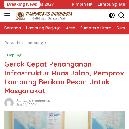
Langsung
wanas 2027
Breaking News
Pimpin HKTI Lampung, Mirza Targetkan Pr
ke
konten
Beranda
Lampung Berjaya
Aceh
Sumatera Utara
Sumat
Beranda
Lampung
Lampung
Gerak Cepat Penanganan
Infrastruktur Ruas Jalan, Pemprov
Lampung Berikan Pesan Untuk
Masyarakat
Pamungkas Indonesia
Mei 29, 2024