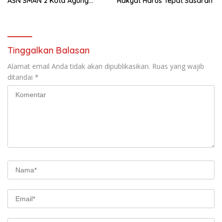
ASN SMAN 2 Kota Agung
Rakyat Harus Tepat Sasaran
Yang Dilaporkan Kasus
Perzinahan
Tinggalkan Balasan
Alamat email Anda tidak akan dipublikasikan.
Ruas yang wajib
ditandai
*