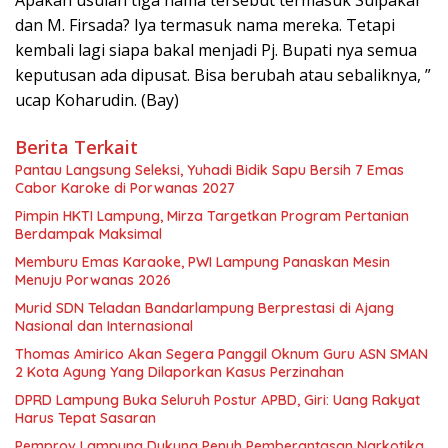
Apakah usulan tiga nama tersebut termasuk Sulpakar
dan M. Firsada? Iya termasuk nama mereka. Tetapi
kembali lagi siapa bakal menjadi Pj. Bupati nya semua
keputusan ada dipusat. Bisa berubah atau sebaliknya, ”
ucap Koharudin. (Bay)
Berita Terkait
Pantau Langsung Seleksi, Yuhadi Bidik Sapu Bersih 7 Emas
Cabor Karoke di Porwanas 2027
Pimpin HKTI Lampung, Mirza Targetkan Program Pertanian
Berdampak Maksimal
Memburu Emas Karaoke, PWI Lampung Panaskan Mesin
Menuju Porwanas 2026
Murid SDN Teladan Bandarlampung Berprestasi di Ajang
Nasional dan Internasional
Thomas Amirico Akan Segera Panggil Oknum Guru ASN SMAN
2 Kota Agung Yang Dilaporkan Kasus Perzinahan
DPRD Lampung Buka Seluruh Postur APBD, Giri: Uang Rakyat
Harus Tepat Sasaran
Pemprov Lampung Dukung Penuh Pemberantasan Narkotika,