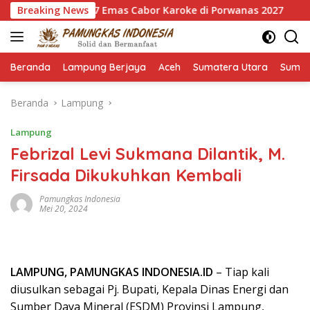
Langsung
u Bersih 7 Emas Cabor Karoke di Porwanas 2027
Breaking News
Pimpin 
ke
konten
Beranda
Lampung Berjaya
Aceh
Sumatera Utara
Sumat
Beranda
Lampung
Lampung
Febrizal Levi Sukmana Dilantik, M.
Firsada Dikukuhkan Kembali
Pamungkas Indonesia
Mei 20, 2024
LAMPUNG, PAMUNGKAS INDONESIA.ID
– Tiap kali
diusulkan sebagai Pj. Bupati, Kepala Dinas Energi dan
Sumber Daya Mineral (ESDM) Provinsi Lampung,