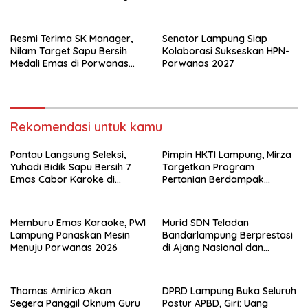
Jaga Keamanan Lampung
Resmi Terima SK Manager,
Senator Lampung Siap
Nilam Target Sapu Bersih
Kolaborasi Sukseskan HPN-
Medali Emas di Porwanas
Porwanas 2027
2027
Rekomendasi untuk kamu
Pantau Langsung Seleksi,
Pimpin HKTI Lampung, Mirza
Yuhadi Bidik Sapu Bersih 7
Targetkan Program
Emas Cabor Karoke di
Pertanian Berdampak
Porwanas 2027
Maksimal
Memburu Emas Karaoke, PWI
Murid SDN Teladan
Lampung Panaskan Mesin
Bandarlampung Berprestasi
Menuju Porwanas 2026
di Ajang Nasional dan
Internasional
Thomas Amirico Akan
DPRD Lampung Buka Seluruh
Segera Panggil Oknum Guru
Postur APBD, Giri: Uang