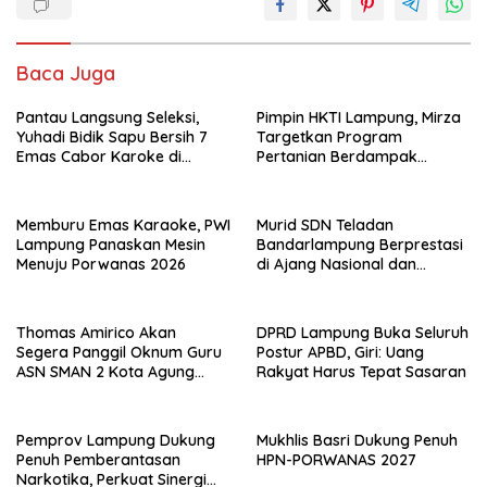
Baca Juga
Pantau Langsung Seleksi,
Pimpin HKTI Lampung, Mirza
Yuhadi Bidik Sapu Bersih 7
Targetkan Program
Emas Cabor Karoke di
Pertanian Berdampak
Porwanas 2027
Maksimal
Memburu Emas Karaoke, PWI
Murid SDN Teladan
Lampung Panaskan Mesin
Bandarlampung Berprestasi
Menuju Porwanas 2026
di Ajang Nasional dan
Internasional
Thomas Amirico Akan
DPRD Lampung Buka Seluruh
Segera Panggil Oknum Guru
Postur APBD, Giri: Uang
ASN SMAN 2 Kota Agung
Rakyat Harus Tepat Sasaran
Yang Dilaporkan Kasus
Perzinahan
Pemprov Lampung Dukung
Mukhlis Basri Dukung Penuh
Penuh Pemberantasan
HPN-PORWANAS 2027
Narkotika, Perkuat Sinergi