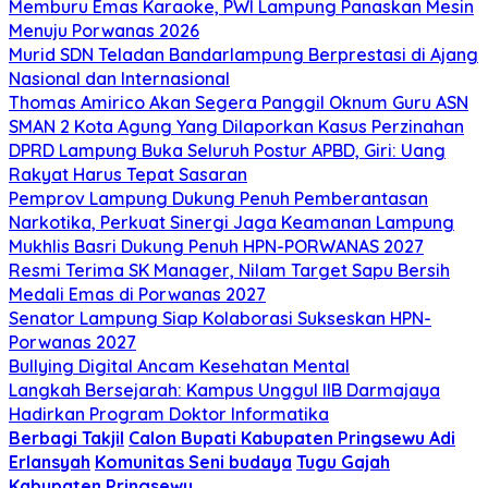
Memburu Emas Karaoke, PWI Lampung Panaskan Mesin
Menuju Porwanas 2026
Murid SDN Teladan Bandarlampung Berprestasi di Ajang
Nasional dan Internasional
Thomas Amirico Akan Segera Panggil Oknum Guru ASN
SMAN 2 Kota Agung Yang Dilaporkan Kasus Perzinahan
DPRD Lampung Buka Seluruh Postur APBD, Giri: Uang
Rakyat Harus Tepat Sasaran
Pemprov Lampung Dukung Penuh Pemberantasan
Narkotika, Perkuat Sinergi Jaga Keamanan Lampung
Mukhlis Basri Dukung Penuh HPN-PORWANAS 2027
Resmi Terima SK Manager, Nilam Target Sapu Bersih
Medali Emas di Porwanas 2027
Senator Lampung Siap Kolaborasi Sukseskan HPN-
Porwanas 2027
Bullying Digital Ancam Kesehatan Mental
Langkah Bersejarah: Kampus Unggul IIB Darmajaya
Hadirkan Program Doktor Informatika
Berbagi Takjil
Calon Bupati Kabupaten Pringsewu Adi
Erlansyah
Komunitas Seni budaya
Tugu Gajah
Kabupaten Pringsewu