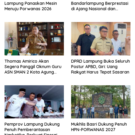
Lampung Panaskan Mesin
Bandarlampung Berprestasi
Menuju Porwanas 2026
di Ajang Nasional dan
Internasional
Thomas Amirico Akan
DPRD Lampung Buka Seluruh
Segera Panggil Oknum Guru
Postur APBD, Giri: Uang
ASN SMAN 2 Kota Agung
Rakyat Harus Tepat Sasaran
Yang Dilaporkan Kasus
Perzinahan
Pemprov Lampung Dukung
Mukhlis Basri Dukung Penuh
Penuh Pemberantasan
HPN-PORWANAS 2027