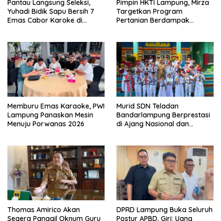
Pantau Langsung Seleksi,
Pimpin HKTI Lampung, Mirza
Yuhadi Bidik Sapu Bersih 7
Targetkan Program
Emas Cabor Karoke di
Pertanian Berdampak
Porwanas 2027
Maksimal
Memburu Emas Karaoke, PWI
Murid SDN Teladan
Lampung Panaskan Mesin
Bandarlampung Berprestasi
Menuju Porwanas 2026
di Ajang Nasional dan
Internasional
Thomas Amirico Akan
DPRD Lampung Buka Seluruh
Segera Panggil Oknum Guru
Postur APBD, Giri: Uang