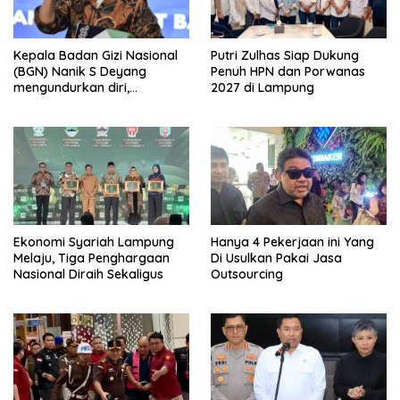
Kepala Badan Gizi Nasional
Putri Zulhas Siap Dukung
(BGN) Nanik S Deyang
Penuh HPN dan Porwanas
mengundurkan diri,
2027 di Lampung
Mengapa?
Ekonomi Syariah Lampung
Hanya 4 Pekerjaan ini Yang
Melaju, Tiga Penghargaan
Di Usulkan Pakai Jasa
Nasional Diraih Sekaligus
Outsourcing