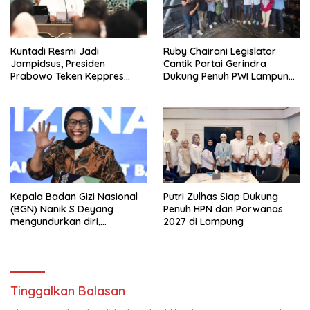
Kuntadi Resmi Jadi
Ruby Chairani Legislator
Jampidsus, Presiden
Cantik Partai Gerindra
Prabowo Teken Keppres
Dukung Penuh PWI Lampung
Pengganti Febrie Adriansyah
Sukseskan HPN dan
Porwanas 2027
Kepala Badan Gizi Nasional
Putri Zulhas Siap Dukung
(BGN) Nanik S Deyang
Penuh HPN dan Porwanas
mengundurkan diri,
2027 di Lampung
Mengapa?
Tinggalkan Balasan