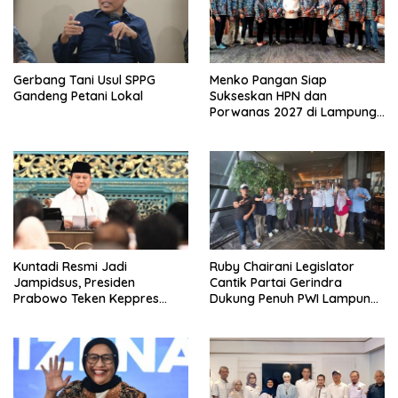
Gerbang Tani Usul SPPG
Menko Pangan Siap
Gandeng Petani Lokal
Sukseskan HPN dan
Porwanas 2027 di Lampung,
Pastikan Hadiri Kick-off
Kuntadi Resmi Jadi
Ruby Chairani Legislator
Jampidsus, Presiden
Cantik Partai Gerindra
Prabowo Teken Keppres
Dukung Penuh PWI Lampung
Pengganti Febrie Adriansyah
Sukseskan HPN dan
Porwanas 2027