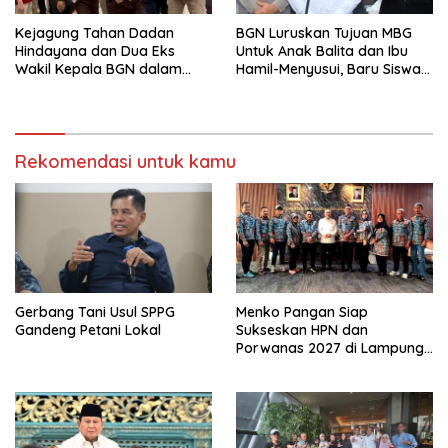
Kejagung Tahan Dadan
BGN Luruskan Tujuan MBG
Hindayana dan Dua Eks
Untuk Anak Balita dan Ibu
Wakil Kepala BGN dalam
Hamil-Menyusui, Baru Siswa
Kasus Korupsi MBG
Sekolah
Rekomendasi untuk kamu
Gerbang Tani Usul SPPG
Menko Pangan Siap
Gandeng Petani Lokal
Sukseskan HPN dan
Porwanas 2027 di Lampung,
Pastikan Hadiri Kick-off