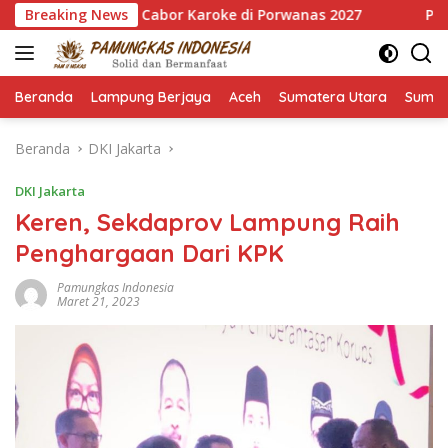
Langsung
 7 Emas Cabor Karoke di Porwanas 2027
Breaking News
Pimpin HKTI La
ke
konten
Beranda
Lampung Berjaya
Aceh
Sumatera Utara
Sumat
Beranda
DKI Jakarta
DKI Jakarta
Keren, Sekdaprov Lampung Raih
Penghargaan Dari KPK
Pamungkas Indonesia
Maret 21, 2023