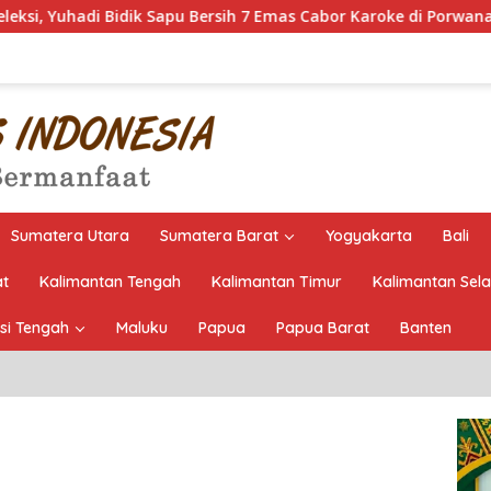
u Bersih 7 Emas Cabor Karoke di Porwanas 2027
Pimpin 
Sumatera Utara
Sumatera Barat
Yogyakarta
Bali
at
Kalimantan Tengah
Kalimantan Timur
Kalimantan Sel
si Tengah
Maluku
Papua
Papua Barat
Banten