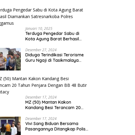
Padang Langsung Ungkap
Pelaku Curat
Januari 10, 2025
Terduga Pengedar Sabu di
Kota Agung Barat Berhasil
Diamankan Satresnarkoba
Polres Tanggamus
Desember 27, 2024
Diduga Terindikasi Terorisme
Guru Ngaji di Tasikmalaya
Ditangkap Densus 88
Desember 17, 2024
MZ (50) Mantan Kakon
Kandang Besi Terancam 20
Tahun Penjara Dengan BB 48
Butir Pil Extacy
Desember 17, 2024
Vivi Sang Biduan Bersama
Pasangannya Ditangkap Polisi
Terkait Peredaran Narkotika