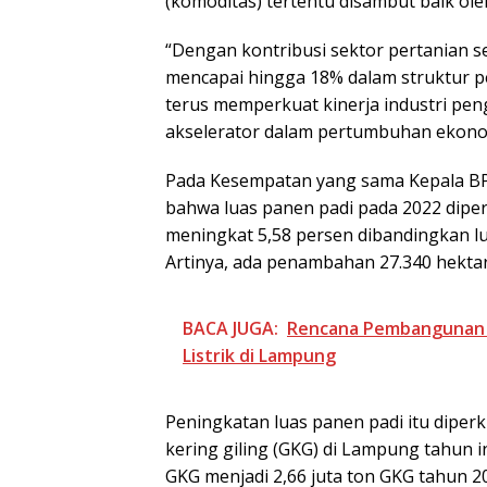
(komoditas) tertentu disambut baik ol
“Dengan kontribusi sektor pertanian s
mencapai hingga 18% dalam struktur pe
terus memperkuat kinerja industri pen
akselerator dalam pertumbuhan ekonom
Pada Kesempatan yang sama Kepala BP
bahwa luas panen padi pada 2022 diper
meningkat 5,58 persen dibandingkan lu
Artinya, ada penambahan 27.340 hektar 
BACA JUGA:
Rencana Pembangunan T
Listrik di Lampung
Peningkatan luas panen padi itu dip
kering giling (GKG) di Lampung tahun ini
GKG menjadi 2,66 juta ton GKG tahun 20