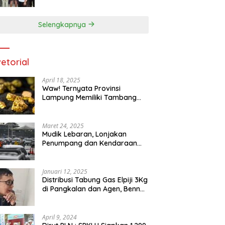
dan Kepemilikan Senjata Api di
Kota Agung
Selengkapnya
etorial
April 18, 2025
Waw! Ternyata Provinsi
Lampung Memiliki Tambang
Emas 669 Ribu Ton
Maret 24, 2025
Mudik Lebaran, Lonjakan
Penumpang dan Kendaraan
Sudah Padati Pelabuhan Merak
dan Bakauheni
Januari 12, 2025
Distribusi Tabung Gas Elpiji 3Kg
di Pangkalan dan Agen, Benny
N.A. Puspanegara Meminta
Pemda dan Pertamina Tegas
Dalam Pengawasan
April 9, 2024