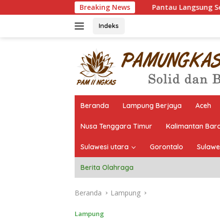
Langsung
Pantau Langsung Seleksi, Yuhadi Bidik Sap
Breaking News
ke
konten
Indeks
Beranda
Lampung Berjaya
Aceh
Nusa Tenggara Timur
Kalimantan Bar
Sulawesi utara
Gorontalo
Sulawe
Berita Olahraga
Beranda
Lampung
Lampung