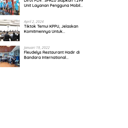
Dirut PLN : SPKLU Siapkan 1.299
Unit Layanan Pengguna Mobil
Listrik Bagi Pemudik Se-
Indonesia
April 2, 2024
Tiktok Temui KPPU, Jelaskan
Komitmennya Untuk
Persaingan Sehat
Januari 19, 2022
Fleudelys Restaurant Hadir di
Bandara International
Soekarno-Hatta, Ala Italia Pizza