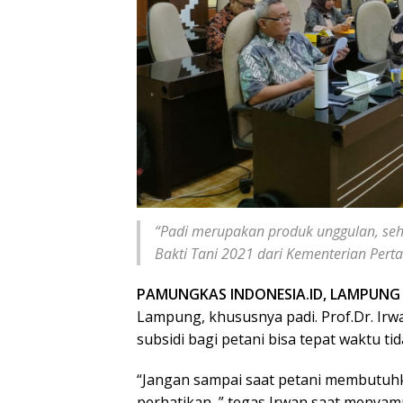
“Padi merupakan produk unggulan, se
Bakti Tani 2021 dari Kementerian Pert
PAMUNGKAS INDONESIA.ID, LAMPUNG
Lampung, khususnya padi. Prof.Dr. Irw
subsidi bagi petani bisa tepat waktu tid
“Jangan sampai saat petani membutuhka
perhatikan, ” tegas Irwan saat menyampa