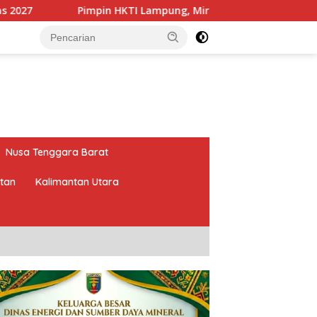
HKTI Lampung, Mirza Targetkan Program Pertanian Berdampak
Nusa Tenggara Barat
atan
Kalimantan Utara