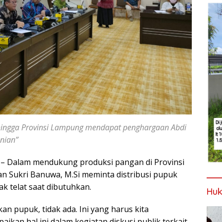
hingga Provinsi Lampung mendapat penghargaan Abdi
anian”
– Dalam mendukung produksi pangan di Provinsi
an Sukri Banuwa, M.Si meminta distribusi pupuk
ak telat saat dibutuhkan.
Huk
n pupuk, tidak ada. Ini yang harus kita
ikan hal ini dalam kegiatan diskusi publik terkait