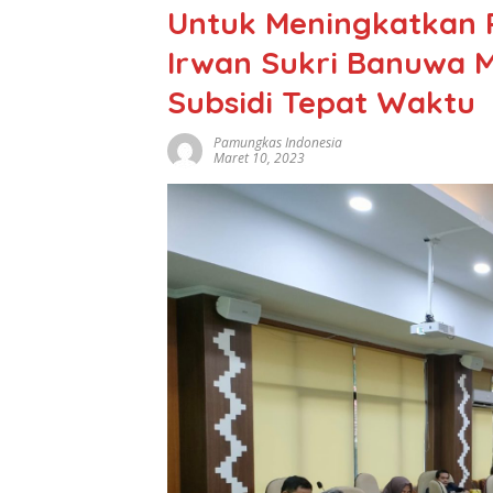
Untuk Meningkatkan P
Irwan Sukri Banuwa M
Subsidi Tepat Waktu
Pamungkas Indonesia
Maret 10, 2023