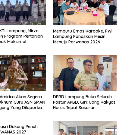
KTI Lampung, Mirza
Memburu Emas Karaoke, PWI
n Program Pertanian
Lampung Panaskan Mesin
ak Maksimal
Menuju Porwanas 2026
Amirico Akan Segera
DPRD Lampung Buka Seluruh
 Oknum Guru ASN SMAN
Postur APBD, Giri: Uang Rakyat
gung Yang Dilaporkan
Harus Tepat Sasaran
rzinahan
Basri Dukung Penuh
RWANAS 2027