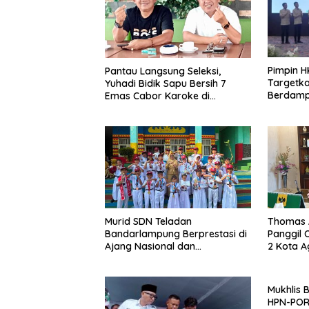
Pimpin H
Pantau Langsung Seleksi,
Targetka
Yuhadi Bidik Sapu Bersih 7
Berdamp
Emas Cabor Karoke di
Porwanas 2027
Murid SDN Teladan
Thomas 
Bandarlampung Berprestasi di
Panggil
Ajang Nasional dan
2 Kota A
Internasional
Kasus Pe
Mukhlis 
HPN-PO