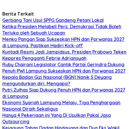
Berita Terkait
Gerbang Tani Usul SPPG Gandeng Petani Lokal
Ketika Presiden Melabeli Pers: Demokrasi Tidak Boleh
Terluka oleh Sebuah Ucapan
Menko Pangan Siap Sukseskan HPN dan Porwanas 2027
di Lampung, Pastikan Hadiri Kick-off
Kuntadi Resmi Jadi Jampidsus, Presiden Prabowo Teken
Keppres Pengganti Febrie Adriansyah
Ruby Chairani Legislator Cantik Partai Gerindra Dukung
Penuh PWI Lampung Sukseskan HPN dan Porwanas 2027
Kepala Badan Gizi Nasional (BGN) Nanik S Deyang
mengundurkan diri, Mengapa?
Putri Zulhas Siap Dukung Penuh HPN dan Porwanas 2027
di Lampung
Ekonomi Syariah Lampung Melaju, Tiga Penghargaan
Nasional Diraih Sekaligus
Hanya 4 Pekerjaan ini Yang Di Usulkan Pakai Jasa
Outsourcing
Kejagung Tahan Dadan Hindayana dan Dua Eks Wakil