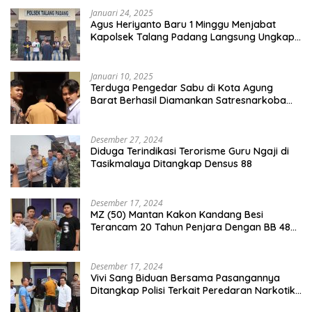
Januari 24, 2025
Agus Heriyanto Baru 1 Minggu Menjabat
Kapolsek Talang Padang Langsung Ungkap
Pelaku Curat
Januari 10, 2025
Terduga Pengedar Sabu di Kota Agung
Barat Berhasil Diamankan Satresnarkoba
Polres Tanggamus
Desember 27, 2024
Diduga Terindikasi Terorisme Guru Ngaji di
Tasikmalaya Ditangkap Densus 88
Desember 17, 2024
MZ (50) Mantan Kakon Kandang Besi
Terancam 20 Tahun Penjara Dengan BB 48
Butir Pil Extacy
Desember 17, 2024
Vivi Sang Biduan Bersama Pasangannya
Ditangkap Polisi Terkait Peredaran Narkotika
dan Kepemilikan Senjata Api di Kota Agung