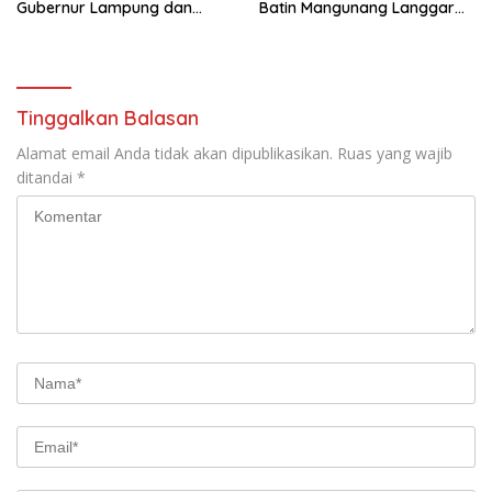
Gubernur Lampung dan
Batin Mangunang Langgar
Bupati Tanggamus Jadi
SOP Pelayanan
Saksi Nikah
Tinggalkan Balasan
Alamat email Anda tidak akan dipublikasikan.
Ruas yang wajib
ditandai
*