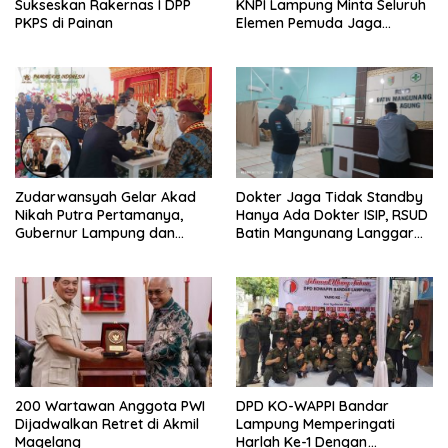
Sukseskan Rakernas I DPP
KNPI Lampung Minta Seluruh
PKPS di Painan
Elemen Pemuda Jaga
Kondusivitas
Zudarwansyah Gelar Akad
Dokter Jaga Tidak Standby
Nikah Putra Pertamanya,
Hanya Ada Dokter ISIP, RSUD
Gubernur Lampung dan
Batin Mangunang Langgar
Bupati Tanggamus Jadi
SOP Pelayanan
Saksi Nikah
200 Wartawan Anggota PWI
DPD KO-WAPPI Bandar
Dijadwalkan Retret di Akmil
Lampung Memperingati
Magelang
Harlah Ke-1 Dengan