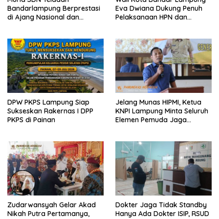
Bandarlampung Berprestasi
Eva Dwiana Dukung Penuh
di Ajang Nasional dan
Pelaksanaan HPN dan
Internasional
Porwanas 2027
DPW PKPS Lampung Siap
Jelang Munas HIPMI, Ketua
Sukseskan Rakernas I DPP
KNPI Lampung Minta Seluruh
PKPS di Painan
Elemen Pemuda Jaga
Kondusivitas
Zudarwansyah Gelar Akad
Dokter Jaga Tidak Standby
Nikah Putra Pertamanya,
Hanya Ada Dokter ISIP, RSUD