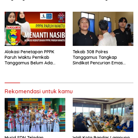
Semangat Mengabdi
Alokasi Penetapan PPPK
Tekab 308 Polres
Paruh Waktu Pemkab
Tanggamus Tangkap
Tanggamus Belum Ada
Sindikat Pencurian Emas
Kejelasan
Total Ratusan Juta
Rekomendasi untuk kamu
Murid SDN Teladan
Wali Kota Bandar Lampung