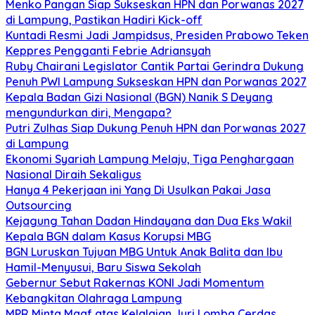
Menko Pangan Siap Sukseskan HPN dan Porwanas 2027
di Lampung, Pastikan Hadiri Kick-off
Kuntadi Resmi Jadi Jampidsus, Presiden Prabowo Teken
Keppres Pengganti Febrie Adriansyah
Ruby Chairani Legislator Cantik Partai Gerindra Dukung
Penuh PWI Lampung Sukseskan HPN dan Porwanas 2027
Kepala Badan Gizi Nasional (BGN) Nanik S Deyang
mengundurkan diri, Mengapa?
Putri Zulhas Siap Dukung Penuh HPN dan Porwanas 2027
di Lampung
Ekonomi Syariah Lampung Melaju, Tiga Penghargaan
Nasional Diraih Sekaligus
Hanya 4 Pekerjaan ini Yang Di Usulkan Pakai Jasa
Outsourcing
Kejagung Tahan Dadan Hindayana dan Dua Eks Wakil
Kepala BGN dalam Kasus Korupsi MBG
BGN Luruskan Tujuan MBG Untuk Anak Balita dan Ibu
Hamil-Menyusui, Baru Siswa Sekolah
Gebernur Sebut Rakernas KONI Jadi Momentum
Kebangkitan Olahraga Lampung
MPR Minta Maaf atas Kelalaian Juri Lomba Cerdas