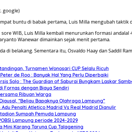
. google)
mpat buntu di babak pertama, Luis Milla mengubah taktik d
) sore WIB, Luis Milla kembali menurunkan formasi andalal
aryanto Wanewar dimainkan sejak menit pertama.
 di belakang. Sementara itu, Osvaldo Haay dan Saddil Ramda
ertandingan, Turnamen Wonosari CUP Selalu Ricuh
Peter de Roo : Banyak Hal Yang Perlu Diperbaiki
rsis Solo : The Guardian of Saburai Bungkam Laskar Sam
di Fornas dengan Biaya Sendiri
 Bersama Ribuan Warga
 Djausal, “Beliau Bapaknya Olahraga Lampung”
 Adu Penalti Atletico Madrid Vs Real Madrid Dianulir
e Stadion Sumpah Pemuda Lampung
 POBSI Lampung periode 2024-2029
a Mini Karang Taruna Cup Talagening