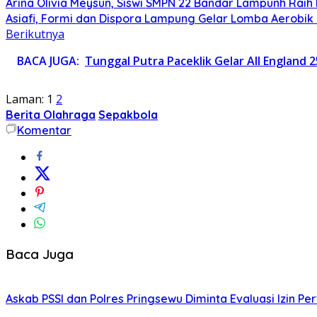
Arina Olivia Meysun, Siswi SMPN 22 Bandar Lampunh Raih
Asiafi, Formi dan Dispora Lampung Gelar Lomba Aerobik 
Berikutnya
BACA JUGA:
Tunggal Putra Paceklik Gelar All England 
Laman:
1
2
Berita Olahraga
Sepakbola
Komentar
Baca Juga
Askab PSSI dan Polres Pringsewu Diminta Evaluasi Izin P