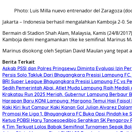
Photo: Luis Milla nuevo entrenador del Zaragoza (doc
Jakarta – Indonesia berhasil mengalahkan Kamboja 2-0. Se
Bermain di Stadion Shah Alam, Malaysia, Kamis (24/8/2017
Kamboja demi mengamankan tike ke semifinal. Marinus M
Marinus disokong oleh Septian David Maulan yang tepat ada
Berita Terkait
Askab PSSI dan Polres Pringsewu Diminta Evaluasi Izin P
Persis Solo Takluk Dari Bhayangkara Presisi Lampung FC, 
BRI Super League Bhayangkara Presisi Lampung FC vs Pe
Sedih Pemerintah Abai, Atlet Muda Lampung Raih Medali 
Krakatau Run 2025 Meriah, Gubernur Lampung Berbaur
Harapan Baru KONI Lampung: Margono Temui Haji Faisol
Kaki Kiri Ikut Campur Kaki Kanan Gol Julian Alvarez Dalam
Promosi Ke Liga 1, Bhayangkara FC Buka Opsi Pindah k
Ketua POBSI Hary Tanoesoedibjo Serahkan SK Pengprov
4 Tim Terkuat Lolos Babak Semifinal Turnamen Sepak Bol