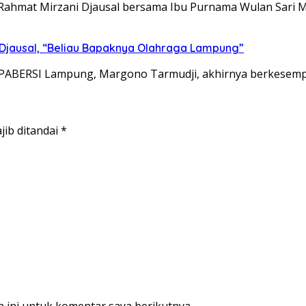
hmat Mirzani Djausal bersama Ibu Purnama Wulan Sari M
 Djausal, “Beliau Bapaknya Olahraga Lampung”
 PABERSI Lampung, Margono Tarmudji, akhirnya berkesempa
jib ditandai
*