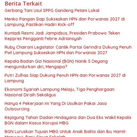
Berita Terkait
Gerbang Tani Usul SPPG Gandeng Petani Lokal
Menko Pangan Siap Sukseskan HPN dan Porwanas 2027 di
Lampung, Pastikan Hadiri Kick-off
Kuntadi Resmi Jadi Jampidsus, Presiden Prabowo Teken
Keppres Pengganti Febrie Adriansyah
Ruby Chairani Legislator Cantik Partai Gerindra Dukung Penuh
PWI Lampung Sukseskan HPN dan Porwanas 2027
Kepala Badan Gizi Nasional (BGN) Nanik S Deyang
mengundurkan diri, Mengapa?
Putri Zulhas Siap Dukung Penuh HPN dan Porwanas 2027 di
Lampung
Ekonomi Syariah Lampung Melaju, Tiga Penghargaan
Nasional Diraih Sekaligus
Hanya 4 Pekerjaan ini Yang Di Usulkan Pakai Jasa
Outsourcing
Kejagung Tahan Dadan Hindayana dan Dua Eks Wakil Kepala
BGN dalam Kasus Korupsi MBG
BGN Luruskan Tujuan MBG Untuk Anak Balita dan Ibu Hamil-
Menyusui, Baru Siswa Sekolah