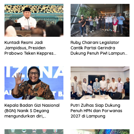
Kuntadi Resmi Jadi
Ruby Chairani Legislator
Jampidsus, Presiden
Cantik Partai Gerindra
Prabowo Teken Keppres
Dukung Penuh PWI Lampung
Pengganti Febrie Adriansyah
Sukseskan HPN dan
Porwanas 2027
Kepala Badan Gizi Nasional
Putri Zulhas Siap Dukung
(BGN) Nanik S Deyang
Penuh HPN dan Porwanas
mengundurkan diri,
2027 di Lampung
Mengapa?