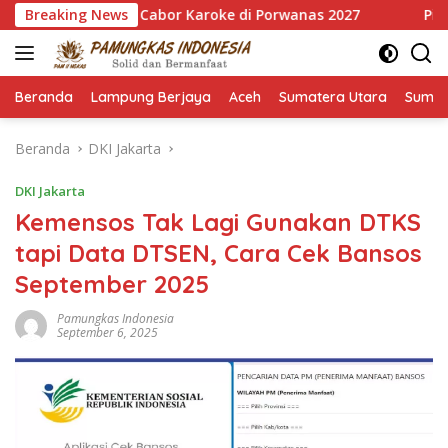
Langsung
Emas Cabor Karoke di Porwanas 2027
Breaking News
Pimpin HKTI Lampu
ke
konten
Beranda
Lampung Berjaya
Aceh
Sumatera Utara
Sumat
Beranda
DKI Jakarta
DKI Jakarta
Kemensos Tak Lagi Gunakan DTKS
tapi Data DTSEN, Cara Cek Bansos
September 2025
Pamungkas Indonesia
September 6, 2025