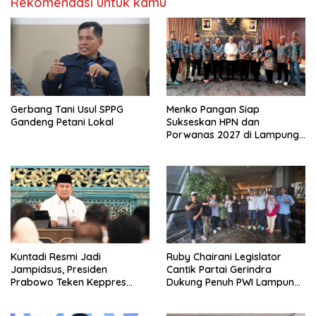
Rekomendasi untuk kamu
Gerbang Tani Usul SPPG
Menko Pangan Siap
Gandeng Petani Lokal
Sukseskan HPN dan
Porwanas 2027 di Lampung,
Pastikan Hadiri Kick-off
Kuntadi Resmi Jadi
Ruby Chairani Legislator
Jampidsus, Presiden
Cantik Partai Gerindra
Prabowo Teken Keppres
Dukung Penuh PWI Lampung
Pengganti Febrie Adriansyah
Sukseskan HPN dan
Porwanas 2027